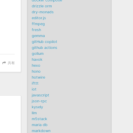
docker compose
drizzle orm
dry-monads
editor.js
ffmpeg
fresh
gemma
gitHub copilot
github actions
gollum
havok
共有
hexo
hono
hotwire
ifttt
iot
javascript
json-rpc
kysely
llm
m5stack
maria db
markdown