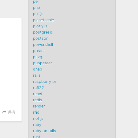
pell
php
pixi.js
planetscale
plotly.js
postgresql
postson
powershell
preact
psvg
puppeteer
qnap
rails
raspberry pi
rc522
react
redis
render
共有
rfid
riot.js
ruby
ruby on rails
rust