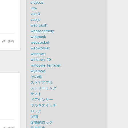
video.js
vite
vue 3
vue.js
web push
webassembly
webpack
共有
websocket
webworker
windows
windows 10
windows terminal
wysiwyg
その他
ストアアプリ
ストリーミング
テスト
ドアセンサー
ヤルキスイッチ
ロック
同期
楽観的ロック