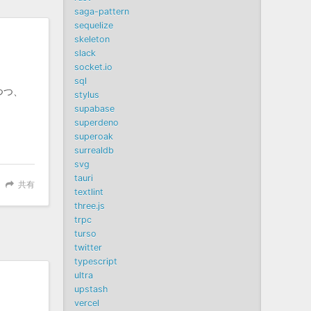
saga-pattern
sequelize
skeleton
slack
socket.io
sql
つつ、
stylus
supabase
superdeno
superoak
surrealdb
svg
tauri
共有
textlint
three.js
trpc
turso
twitter
typescript
ultra
upstash
vercel