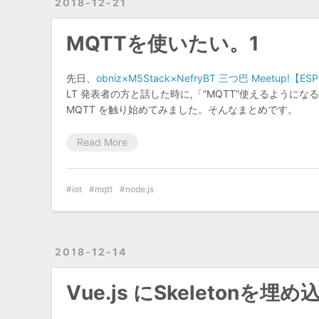
2018-12-21
MQTTを使いたい。1
先日、
obniz×M5Stack×NefryBT 三つ巴 Meetup!【E
LT 発表者の方と話した時に,「”MQTT”使えるように
MQTT を触り始めてみました。そんなまとめです。
Read More
iot
mqtt
node.js
2018-12-14
Vue.js にSkeletonを