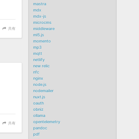
mastra
mdx
mdx-js
microcms
共有
middleware
ml5.js
momento
mp3
mqtt
netlify
new relic
nfc
nginx
node.js
nodemailer
nuxt.js
oauth
obniz
ollama
opentelemetry
共有
pandoc
pdf