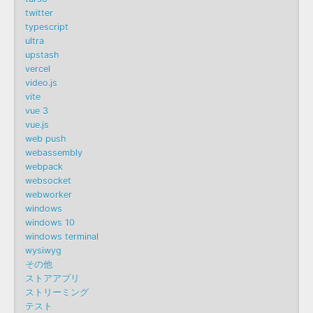
twitter
typescript
ultra
upstash
vercel
video.js
vite
vue 3
vue.js
web push
webassembly
webpack
websocket
webworker
windows
windows 10
windows terminal
wysiwyg
その他
ストアアプリ
ストリーミング
テスト