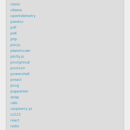
obniz
ollama
opentelemetry
pandoc
pdf
pell
php
pixi.js
planetscale
plotly.js
postgresql
postson
powershell
preact
psvg
puppeteer
qnap
rails
raspberry pi
rc522
react
redis