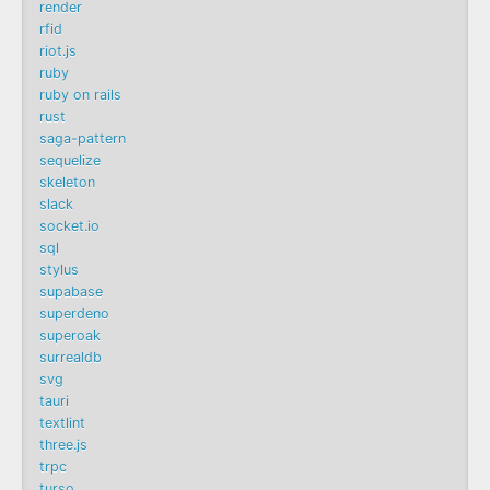
render
rfid
riot.js
ruby
ruby on rails
rust
saga-pattern
sequelize
skeleton
slack
socket.io
sql
stylus
supabase
superdeno
superoak
surrealdb
svg
tauri
textlint
three.js
trpc
turso