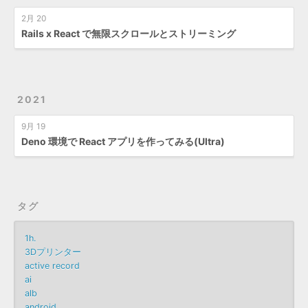
2月 20
Rails x React で無限スクロールとストリーミング
2021
9月 19
Deno 環境で React アプリを作ってみる(Ultra)
タグ
1h.
3Dプリンター
active record
ai
alb
android