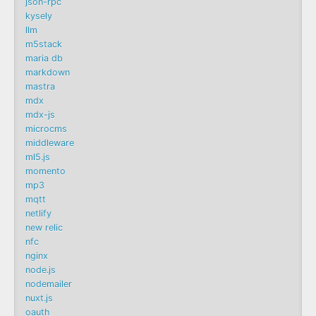
json-rpc
kysely
llm
m5stack
maria db
markdown
mastra
mdx
mdx-js
microcms
middleware
ml5.js
momento
mp3
mqtt
netlify
new relic
nfc
nginx
node.js
nodemailer
nuxt.js
oauth