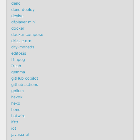
deno
deno deploy
devise
dfplayer mini
docker
docker compose
drizzle orm
dry-monads
editor.js
ffmpeg
fresh
gemma
gitHub copilot
github actions
gollum
havok
hexo
hono
hotwire
ifttt
iot
javascript