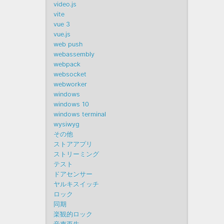
video.js
vite
vue 3
vue.js
web push
webassembly
webpack
websocket
webworker
windows
windows 10
windows terminal
wysiwyg
その他
ストアアプリ
ストリーミング
テスト
ドアセンサー
ヤルキスイッチ
ロック
同期
楽観的ロック