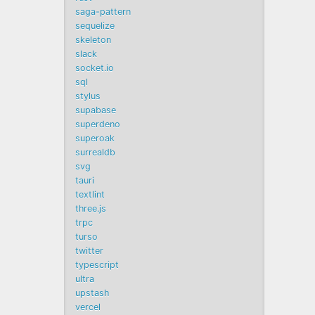
saga-pattern
sequelize
skeleton
slack
socket.io
sql
stylus
supabase
superdeno
superoak
surrealdb
svg
tauri
textlint
three.js
trpc
turso
twitter
typescript
ultra
upstash
vercel