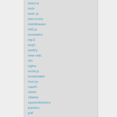
mastra
mdx
mdx-js
microcms
middleware
ml5.js
momento
mp3
mqtt
netlify
new relic
nfc
nginx
node.js
nodemailer
nuxt.js
oauth
obniz
ollama
opentelemetry
pandoc
pdf