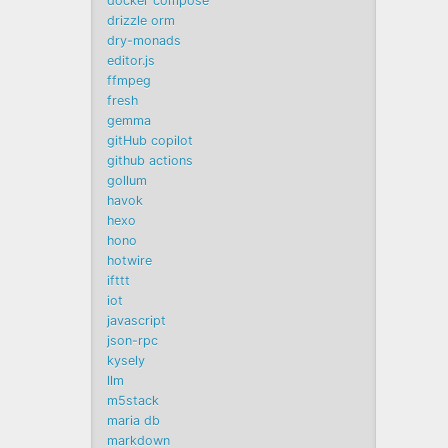
docker compose
drizzle orm
dry-monads
editor.js
ffmpeg
fresh
gemma
gitHub copilot
github actions
gollum
havok
hexo
hono
hotwire
ifttt
iot
javascript
json-rpc
kysely
llm
m5stack
maria db
markdown