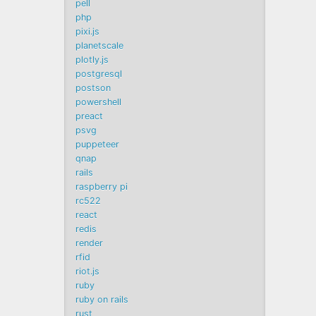
pell
php
pixi.js
planetscale
plotly.js
postgresql
postson
powershell
preact
psvg
puppeteer
qnap
rails
raspberry pi
rc522
react
redis
render
rfid
riot.js
ruby
ruby on rails
rust