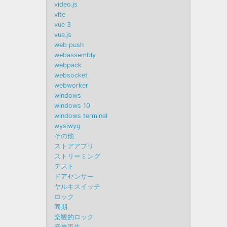
video.js
vite
vue 3
vue.js
web push
webassembly
webpack
websocket
webworker
windows
windows 10
windows terminal
wysiwyg
その他
ストアアプリ
ストリーミング
テスト
ドアセンサー
ヤルキスイッチ
ロック
同期
楽観的ロック