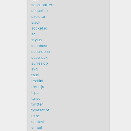
saga-pattern
sequelize
skeleton
slack
socket.io
sql
stylus
supabase
superdeno
superoak
surrealdb
svg
tauri
textlint
three.js
trpc
turso
twitter
typescript
ultra
upstash
vercel