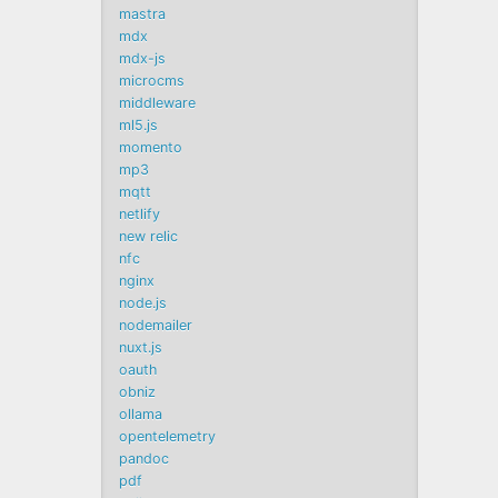
mastra
mdx
mdx-js
microcms
middleware
ml5.js
momento
mp3
mqtt
netlify
new relic
nfc
nginx
node.js
nodemailer
nuxt.js
oauth
obniz
ollama
opentelemetry
pandoc
pdf