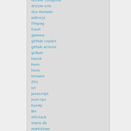
docker compose
drizzle orm
dry-monads
editor.js
ffmpeg
fresh
gemma
gitHub copilot
github actions
gollum
havok
hexo
hono
hotwire
ifttt
iot
javascript
json-rpc
kysely
llm
m5stack
maria db
markdown