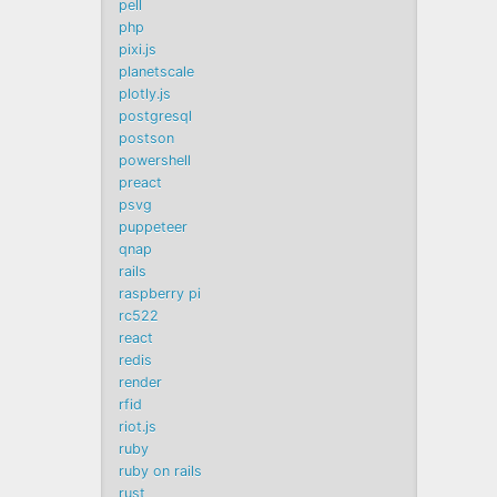
pell
php
pixi.js
planetscale
plotly.js
postgresql
postson
powershell
preact
psvg
puppeteer
qnap
rails
raspberry pi
rc522
react
redis
render
rfid
riot.js
ruby
ruby on rails
rust