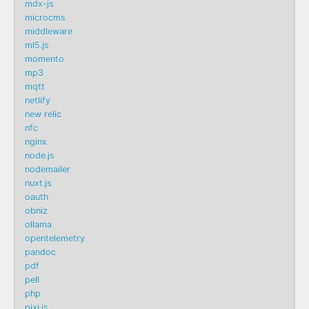
mdx-js
microcms
middleware
ml5.js
momento
mp3
mqtt
netlify
new relic
nfc
nginx
node.js
nodemailer
nuxt.js
oauth
obniz
ollama
opentelemetry
pandoc
pdf
pell
php
pixi.js