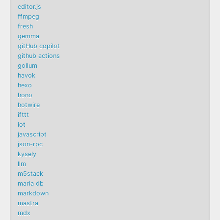
editor.js
ffmpeg
fresh
gemma
gitHub copilot
github actions
gollum
havok
hexo
hono
hotwire
ifttt
iot
javascript
json-rpc
kysely
llm
m5stack
maria db
markdown
mastra
mdx