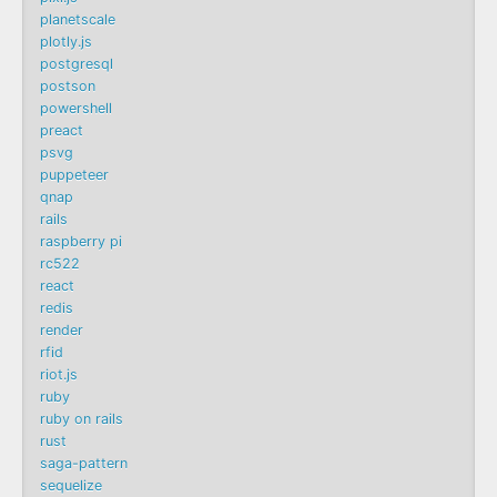
planetscale
plotly.js
postgresql
postson
powershell
preact
psvg
puppeteer
qnap
rails
raspberry pi
rc522
react
redis
render
rfid
riot.js
ruby
ruby on rails
rust
saga-pattern
sequelize