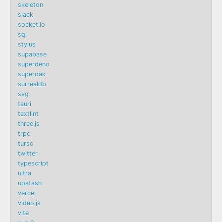
skeleton
slack
socket.io
sql
stylus
supabase
superdeno
superoak
surrealdb
svg
tauri
textlint
three.js
trpc
turso
twitter
typescript
ultra
upstash
vercel
video.js
vite