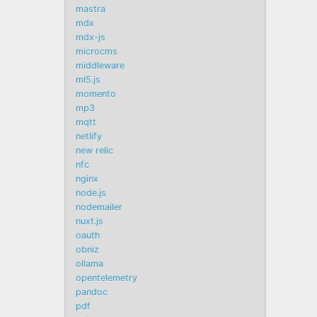
mastra
mdx
mdx-js
microcms
middleware
ml5.js
momento
mp3
mqtt
netlify
new relic
nfc
nginx
node.js
nodemailer
nuxt.js
oauth
obniz
ollama
opentelemetry
pandoc
pdf