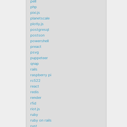
pell
php
pixi.js
planetscale
plotly.js
postgresql
postson
powershell
preact
psvg
puppeteer
qnap
rails
raspberry pi
rc522
react
redis
render
rfid
riot.js
ruby
ruby on rails
rust