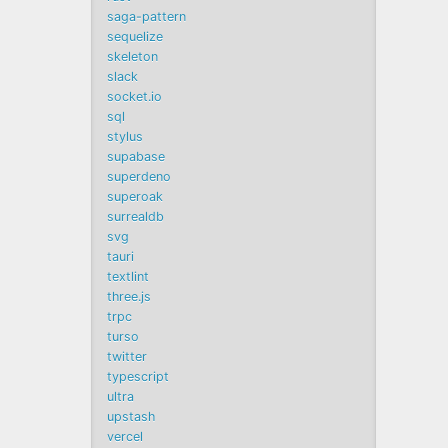
saga-pattern
sequelize
skeleton
slack
socket.io
sql
stylus
supabase
superdeno
superoak
surrealdb
svg
tauri
textlint
three.js
trpc
turso
twitter
typescript
ultra
upstash
vercel