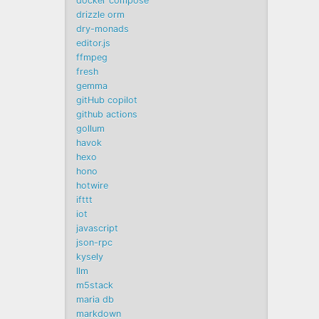
docker compose
drizzle orm
dry-monads
editor.js
ffmpeg
fresh
gemma
gitHub copilot
github actions
gollum
havok
hexo
hono
hotwire
ifttt
iot
javascript
json-rpc
kysely
llm
m5stack
maria db
markdown