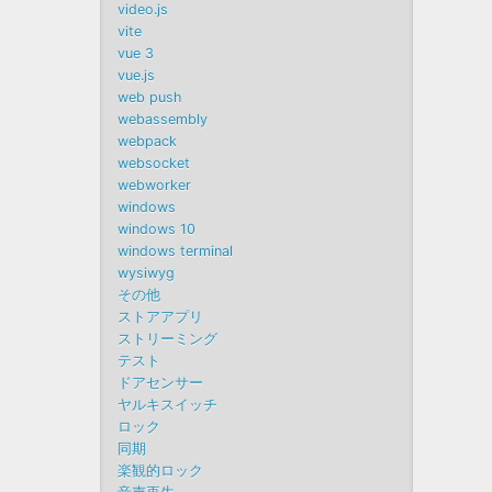
video.js
vite
vue 3
vue.js
web push
webassembly
webpack
websocket
webworker
windows
windows 10
windows terminal
wysiwyg
その他
ストアアプリ
ストリーミング
テスト
ドアセンサー
ヤルキスイッチ
ロック
同期
楽観的ロック