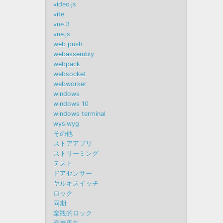
video.js
vite
vue 3
vue.js
web push
webassembly
webpack
websocket
webworker
windows
windows 10
windows terminal
wysiwyg
その他
ストアアプリ
ストリーミング
テスト
ドアセンサー
ヤルキスイッチ
ロック
同期
楽観的ロック