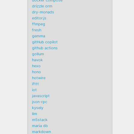
docker compose
drizzle orm
dry-monads
editor.js
ffmpeg
fresh
gemma
gitHub copilot
github actions
gollum
havok
hexo
hono
hotwire
ifttt
iot
javascript
json-rpc
kysely
llm
m5stack
maria db
markdown