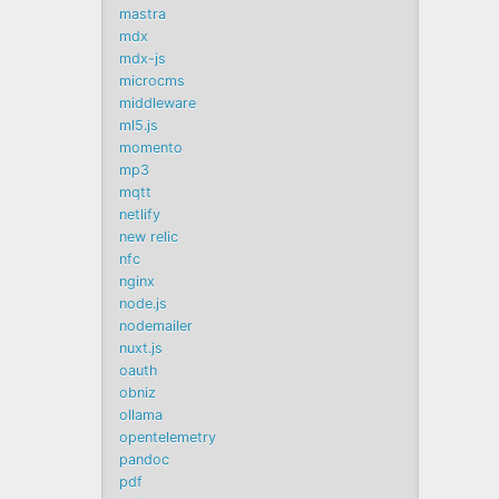
mastra
mdx
mdx-js
microcms
middleware
ml5.js
momento
mp3
mqtt
netlify
new relic
nfc
nginx
node.js
nodemailer
nuxt.js
oauth
obniz
ollama
opentelemetry
pandoc
pdf