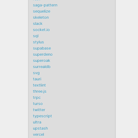
saga-pattern
sequelize
skeleton
slack
socket.io
sql
stylus
supabase
superdeno
superoak
surrealdb
svg
tauri
textlint
three.js
trpc
turso
twitter
typescript
ultra
upstash
vercel