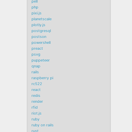
pell
php
pixi.js
planetscale
plotly.js
postgresql
postson
powershell
preact
psvg
puppeteer
qnap
rails
raspberry pi
rc522
react
redis
render
rfid
riot.js
ruby
ruby on rails
rust