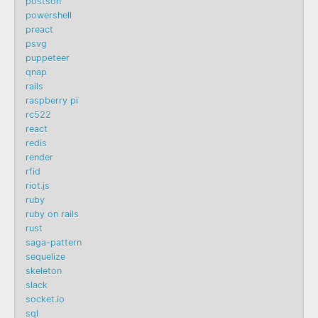
postson
powershell
preact
psvg
puppeteer
qnap
rails
raspberry pi
rc522
react
redis
render
rfid
riot.js
ruby
ruby on rails
rust
saga-pattern
sequelize
skeleton
slack
socket.io
sql