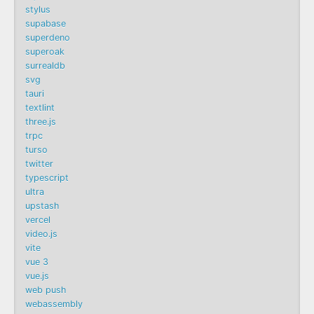
stylus
supabase
superdeno
superoak
surrealdb
svg
tauri
textlint
three.js
trpc
turso
twitter
typescript
ultra
upstash
vercel
video.js
vite
vue 3
vue.js
web push
webassembly