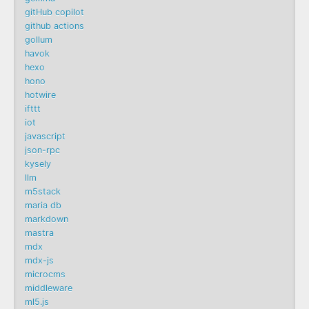
gitHub copilot
github actions
gollum
havok
hexo
hono
hotwire
ifttt
iot
javascript
json-rpc
kysely
llm
m5stack
maria db
markdown
mastra
mdx
mdx-js
microcms
middleware
ml5.js