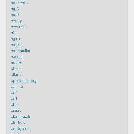
momento
mp3
mqtt
netlify
new relic
nfc
nginx
node.js
nodemailer
nuxt.js
oauth
obniz
ollama
opentelemetry
pandoc
pdf
pell
php
pixi.js
planetscale
plotly.js
postgresql