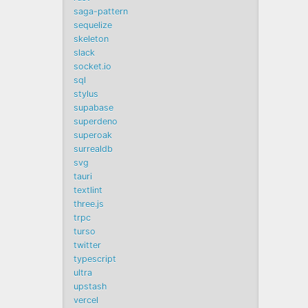
saga-pattern
sequelize
skeleton
slack
socket.io
sql
stylus
supabase
superdeno
superoak
surrealdb
svg
tauri
textlint
three.js
trpc
turso
twitter
typescript
ultra
upstash
vercel