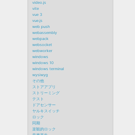
video.js
vite
vue 3
vue.js
web push
webassembly
webpack
websocket
webworker
windows
windows 10
windows terminal
wysiwyg
その他
ストアアプリ
ストリーミング
テスト
ドアセンサー
ヤルキスイッチ
ロック
同期
楽観的ロック