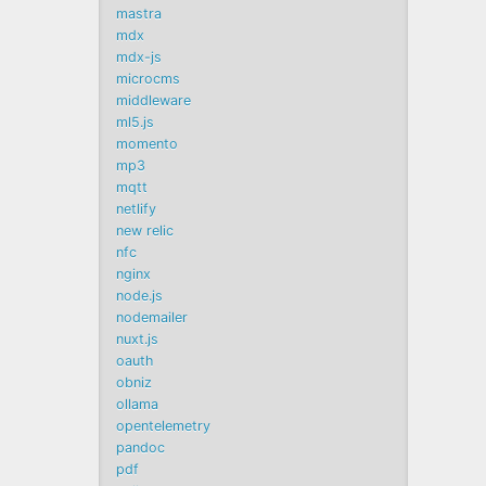
mastra
mdx
mdx-js
microcms
middleware
ml5.js
momento
mp3
mqtt
netlify
new relic
nfc
nginx
node.js
nodemailer
nuxt.js
oauth
obniz
ollama
opentelemetry
pandoc
pdf