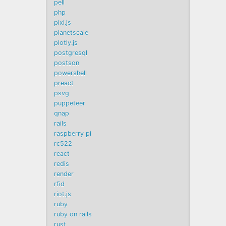
pell
php
pixi.js
planetscale
plotly.js
postgresql
postson
powershell
preact
psvg
puppeteer
qnap
rails
raspberry pi
rc522
react
redis
render
rfid
riot.js
ruby
ruby on rails
rust