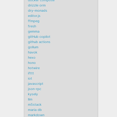
docker compose
drizzle orm
dry-monads
editor.js
ffmpeg
fresh
gemma
gitHub copilot
github actions
gollum
havok
hexo
hono
hotwire
ifttt
iot
javascript
json-rpc
kysely
llm
m5stack
maria db
markdown