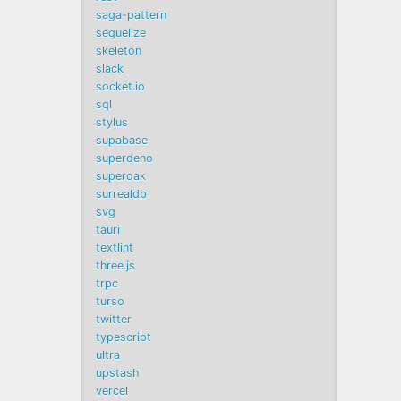
saga-pattern
sequelize
skeleton
slack
socket.io
sql
stylus
supabase
superdeno
superoak
surrealdb
svg
tauri
textlint
three.js
trpc
turso
twitter
typescript
ultra
upstash
vercel