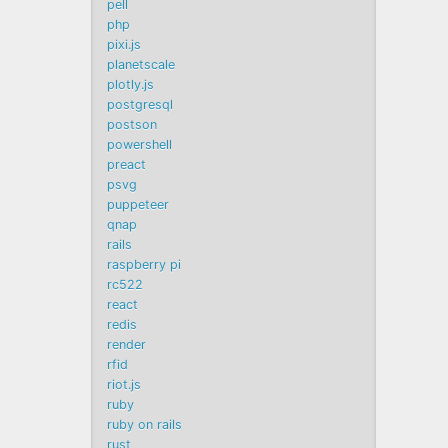
pell
php
pixi.js
planetscale
plotly.js
postgresql
postson
powershell
preact
psvg
puppeteer
qnap
rails
raspberry pi
rc522
react
redis
render
rfid
riot.js
ruby
ruby on rails
rust