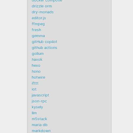
docker compose
drizzle orm
dry-monads
editor.js
ffmpeg
fresh
gemma
gitHub copilot
github actions
gollum
havok
hexo
hono
hotwire
ifttt
iot
javascript
json-rpc
kysely
llm
m5stack
maria db
markdown