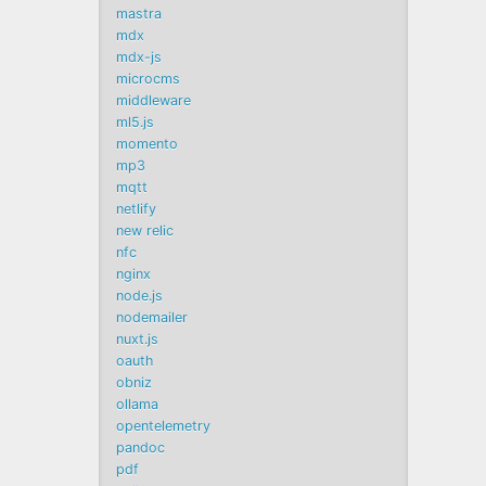
mastra
mdx
mdx-js
microcms
middleware
ml5.js
momento
mp3
mqtt
netlify
new relic
nfc
nginx
node.js
nodemailer
nuxt.js
oauth
obniz
ollama
opentelemetry
pandoc
pdf