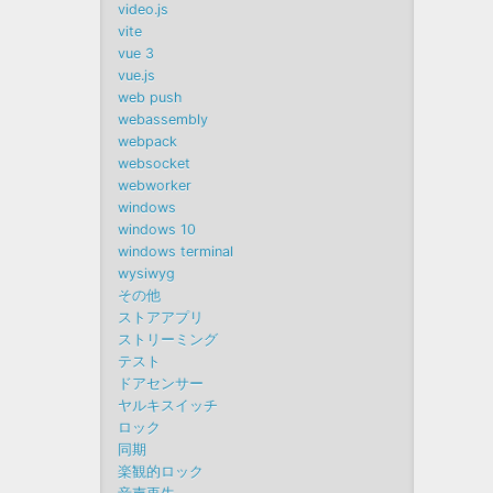
video.js
vite
vue 3
vue.js
web push
webassembly
webpack
websocket
webworker
windows
windows 10
windows terminal
wysiwyg
その他
ストアアプリ
ストリーミング
テスト
ドアセンサー
ヤルキスイッチ
ロック
同期
楽観的ロック