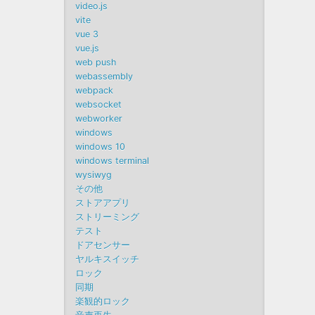
video.js
vite
vue 3
vue.js
web push
webassembly
webpack
websocket
webworker
windows
windows 10
windows terminal
wysiwyg
その他
ストアアプリ
ストリーミング
テスト
ドアセンサー
ヤルキスイッチ
ロック
同期
楽観的ロック