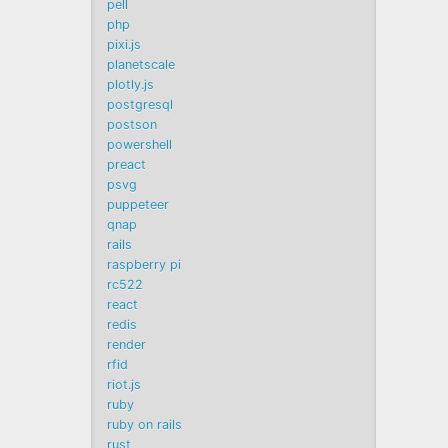
pell
php
pixi.js
planetscale
plotly.js
postgresql
postson
powershell
preact
psvg
puppeteer
qnap
rails
raspberry pi
rc522
react
redis
render
rfid
riot.js
ruby
ruby on rails
rust