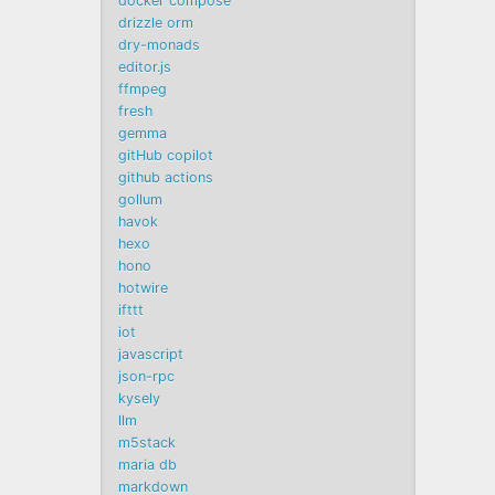
docker compose
drizzle orm
dry-monads
editor.js
ffmpeg
fresh
gemma
gitHub copilot
github actions
gollum
havok
hexo
hono
hotwire
ifttt
iot
javascript
json-rpc
kysely
llm
m5stack
maria db
markdown