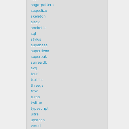
saga-pattern
sequelize
skeleton
slack
socket.io
sql
stylus
supabase
superdeno
superoak
surrealdb
svg
tauri
textlint
three.js
trpc
turso
twitter
typescript
ultra
upstash
vercel