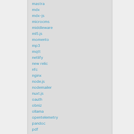
mastra
mdx
mdx-js
microcms
middleware
ml5.js
momento
mp3
mqtt
netlify
new relic
nfc
nginx
node.js
nodemailer
nuxt.js
oauth
obniz
ollama
opentelemetry
pandoc
pdf