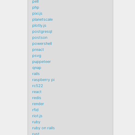
pell
php
pixi.js
planetscale
plotly.js
postgresql
postson
powershell
preact
psvg
puppeteer
qnap
rails
raspberry pi
rc522
react
redis
render
rfid
riot.js
ruby
ruby on rails
rust