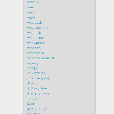
video.js
vite
vue 3
vue.js
web push
webassembly
webpack
websocket
webworker
windows
windows 10
windows terminal
wysiwyg
その他
ストアアプリ
ストリーミング
テスト
ドアセンサー
ヤルキスイッチ
ロック
同期
楽観的ロック