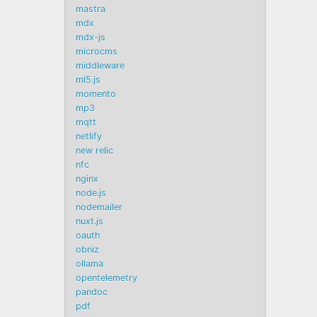
mastra
mdx
mdx-js
microcms
middleware
ml5.js
momento
mp3
mqtt
netlify
new relic
nfc
nginx
node.js
nodemailer
nuxt.js
oauth
obniz
ollama
opentelemetry
pandoc
pdf