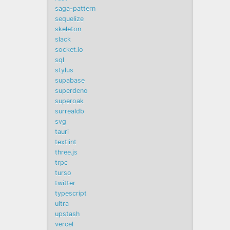
saga-pattern
sequelize
skeleton
slack
socket.io
sql
stylus
supabase
superdeno
superoak
surrealdb
svg
tauri
textlint
three.js
trpc
turso
twitter
typescript
ultra
upstash
vercel