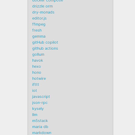
docker compose
drizzle orm
dry-monads
editor.js
ffmpeg
fresh
gemma
gitHub copilot
github actions
gollum
havok
hexo
hono
hotwire
ifttt
iot
javascript
json-rpc
kysely
llm
m5stack
maria db
markdown