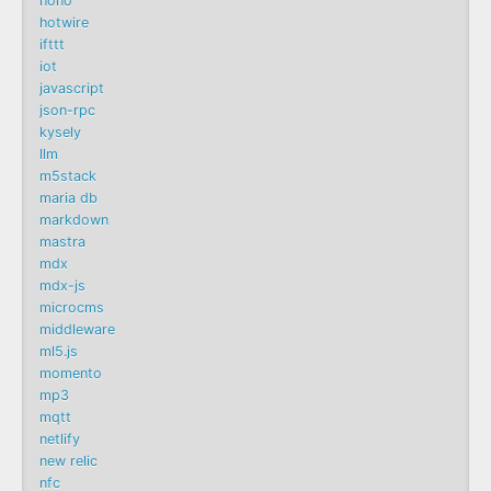
hono
hotwire
ifttt
iot
javascript
json-rpc
kysely
llm
m5stack
maria db
markdown
mastra
mdx
mdx-js
microcms
middleware
ml5.js
momento
mp3
mqtt
netlify
new relic
nfc