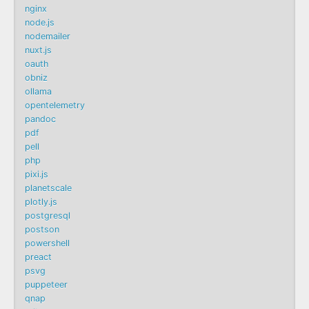
nginx
node.js
nodemailer
nuxt.js
oauth
obniz
ollama
opentelemetry
pandoc
pdf
pell
php
pixi.js
planetscale
plotly.js
postgresql
postson
powershell
preact
psvg
puppeteer
qnap