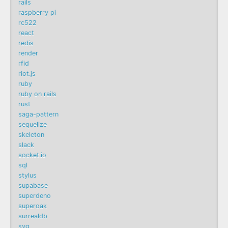
rails
raspberry pi
rc522
react
redis
render
rfid
riot.js
ruby
ruby on rails
rust
saga-pattern
sequelize
skeleton
slack
socket.io
sql
stylus
supabase
superdeno
superoak
surrealdb
svg