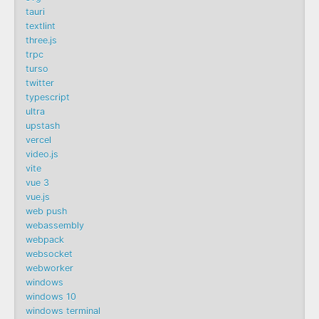
tauri
textlint
three.js
trpc
turso
twitter
typescript
ultra
upstash
vercel
video.js
vite
vue 3
vue.js
web push
webassembly
webpack
websocket
webworker
windows
windows 10
windows terminal