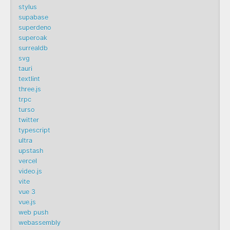
stylus
supabase
superdeno
superoak
surrealdb
svg
tauri
textlint
three.js
trpc
turso
twitter
typescript
ultra
upstash
vercel
video.js
vite
vue 3
vue.js
web push
webassembly