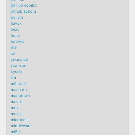
gitHub copilot
github actions
gollum
havok
hexo
hono
hotwire
ifttt
iot
javascript
json-rpc
kysely
llm
m5stack
maria db
markdown
mastra
mdx
mdx-js
microcms
middleware
ml5.js