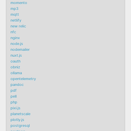
momento
mp3
mqtt
netlify
new relic
nfc
nginx
node.js
nodemailer
nuxt.js
oauth
obniz
ollama
opentelemetry
pandoc
pdf
pell
php
pixi.js
planetscale
plotly.js
postgresql