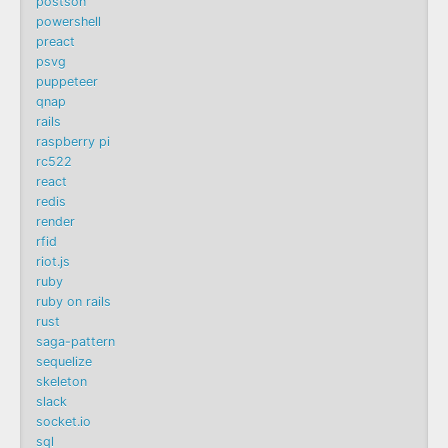
postson
powershell
preact
psvg
puppeteer
qnap
rails
raspberry pi
rc522
react
redis
render
rfid
riot.js
ruby
ruby on rails
rust
saga-pattern
sequelize
skeleton
slack
socket.io
sql