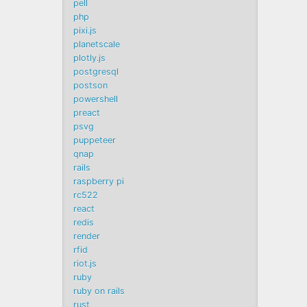
pell
php
pixi.js
planetscale
plotly.js
postgresql
postson
powershell
preact
psvg
puppeteer
qnap
rails
raspberry pi
rc522
react
redis
render
rfid
riot.js
ruby
ruby on rails
rust