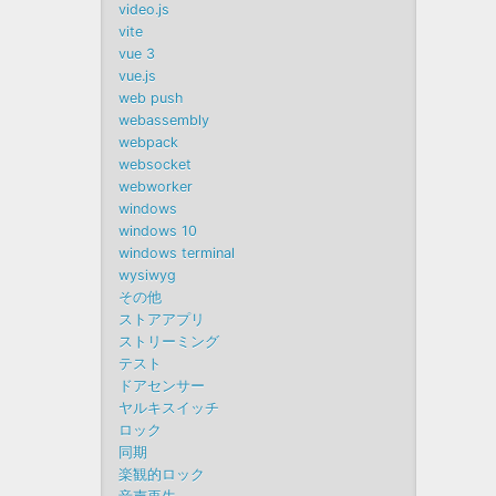
video.js
vite
vue 3
vue.js
web push
webassembly
webpack
websocket
webworker
windows
windows 10
windows terminal
wysiwyg
その他
ストアアプリ
ストリーミング
テスト
ドアセンサー
ヤルキスイッチ
ロック
同期
楽観的ロック