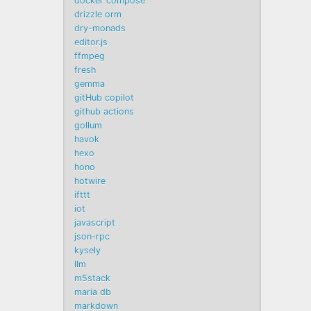
docker compose
drizzle orm
dry-monads
editor.js
ffmpeg
fresh
gemma
gitHub copilot
github actions
gollum
havok
hexo
hono
hotwire
ifttt
iot
javascript
json-rpc
kysely
llm
m5stack
maria db
markdown