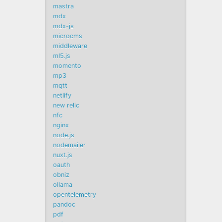
mastra
mdx
mdx-js
microcms
middleware
ml5.js
momento
mp3
mqtt
netlify
new relic
nfc
nginx
node.js
nodemailer
nuxt.js
oauth
obniz
ollama
opentelemetry
pandoc
pdf