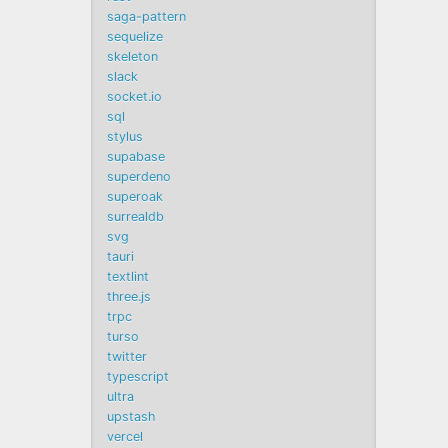
saga-pattern
sequelize
skeleton
slack
socket.io
sql
stylus
supabase
superdeno
superoak
surrealdb
svg
tauri
textlint
three.js
trpc
turso
twitter
typescript
ultra
upstash
vercel