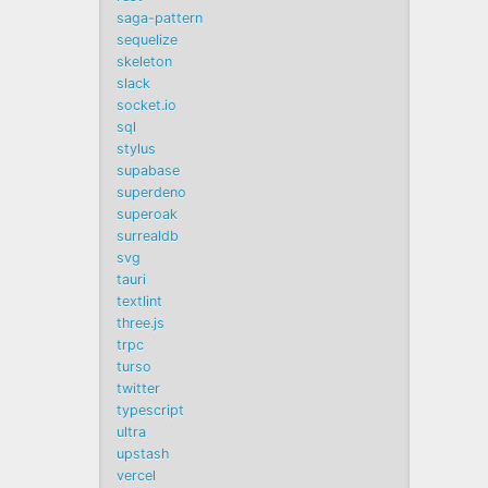
saga-pattern
sequelize
skeleton
slack
socket.io
sql
stylus
supabase
superdeno
superoak
surrealdb
svg
tauri
textlint
three.js
trpc
turso
twitter
typescript
ultra
upstash
vercel