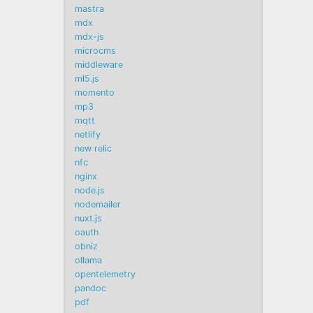
mastra
mdx
mdx-js
microcms
middleware
ml5.js
momento
mp3
mqtt
netlify
new relic
nfc
nginx
node.js
nodemailer
nuxt.js
oauth
obniz
ollama
opentelemetry
pandoc
pdf