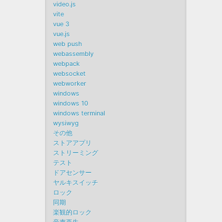
video.js
vite
vue 3
vue.js
web push
webassembly
webpack
websocket
webworker
windows
windows 10
windows terminal
wysiwyg
その他
ストアアプリ
ストリーミング
テスト
ドアセンサー
ヤルキスイッチ
ロック
同期
楽観的ロック