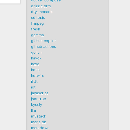
docker compose
drizzle orm
dry-monads
editor.js
ffmpeg
fresh
gemma
gitHub copilot
github actions
gollum
havok
hexo
hono
hotwire
ifttt
iot
javascript
json-rpc
kysely
llm
m5stack
maria db
markdown