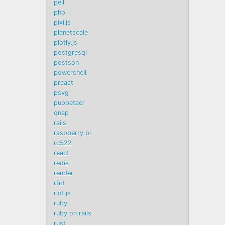
pell
php
pixi.js
planetscale
plotly.js
postgresql
postson
powershell
preact
psvg
puppeteer
qnap
rails
raspberry pi
rc522
react
redis
render
rfid
riot.js
ruby
ruby on rails
rust