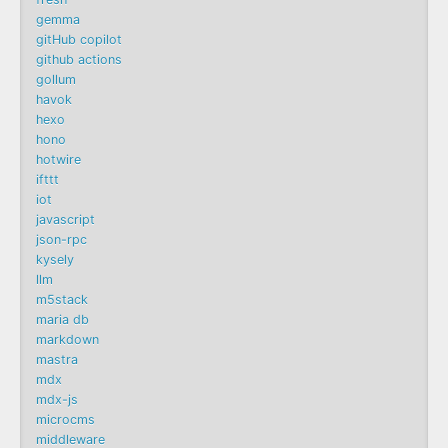
gemma
gitHub copilot
github actions
gollum
havok
hexo
hono
hotwire
ifttt
iot
javascript
json-rpc
kysely
llm
m5stack
maria db
markdown
mastra
mdx
mdx-js
microcms
middleware