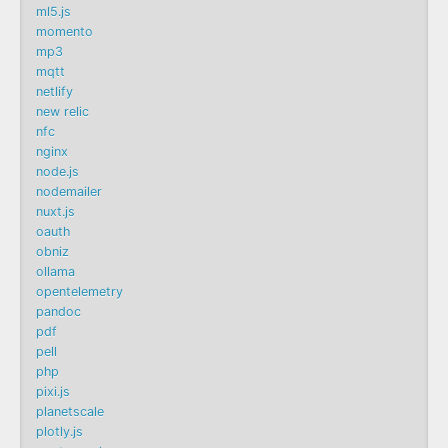
ml5.js
momento
mp3
mqtt
netlify
new relic
nfc
nginx
node.js
nodemailer
nuxt.js
oauth
obniz
ollama
opentelemetry
pandoc
pdf
pell
php
pixi.js
planetscale
plotly.js