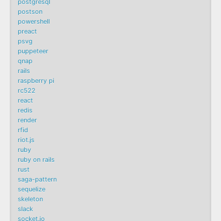
postgresql
postson
powershell
preact
psvg
puppeteer
qnap
rails
raspberry pi
rc522
react
redis
render
rfid
riot.js
ruby
ruby on rails
rust
saga-pattern
sequelize
skeleton
slack
socket.io