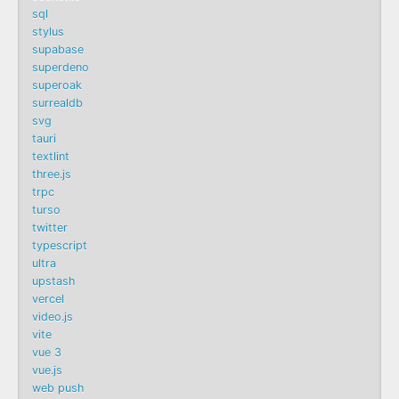
sql
stylus
supabase
superdeno
superoak
surrealdb
svg
tauri
textlint
three.js
trpc
turso
twitter
typescript
ultra
upstash
vercel
video.js
vite
vue 3
vue.js
web push