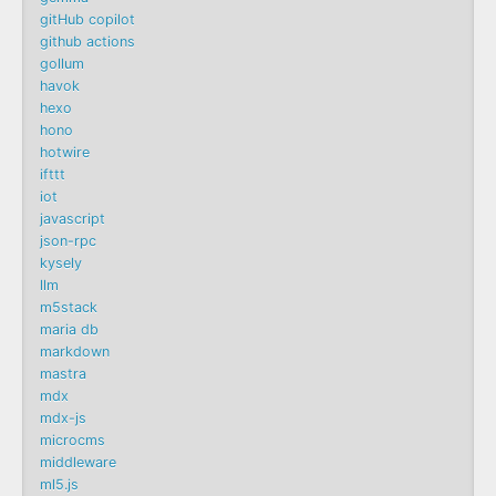
gitHub copilot
github actions
gollum
havok
hexo
hono
hotwire
ifttt
iot
javascript
json-rpc
kysely
llm
m5stack
maria db
markdown
mastra
mdx
mdx-js
microcms
middleware
ml5.js