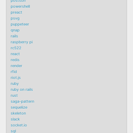
postson
powershell
preact
psvg
puppeteer
qnap
rails
raspberry pi
rc522
react
redis
render
rfid
riot.js
ruby
ruby on rails
rust
saga-pattern
sequelize
skeleton
slack
socket.io
sql