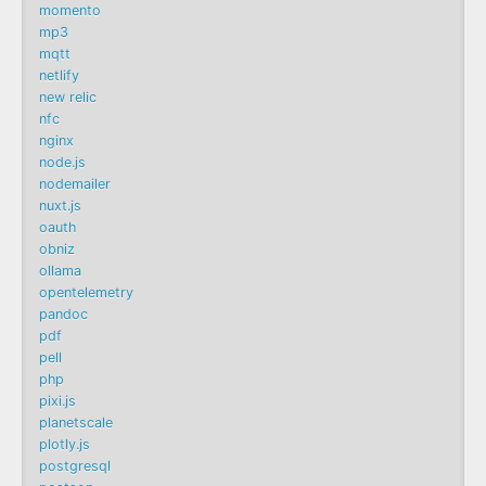
momento
mp3
mqtt
netlify
new relic
nfc
nginx
node.js
nodemailer
nuxt.js
oauth
obniz
ollama
opentelemetry
pandoc
pdf
pell
php
pixi.js
planetscale
plotly.js
postgresql