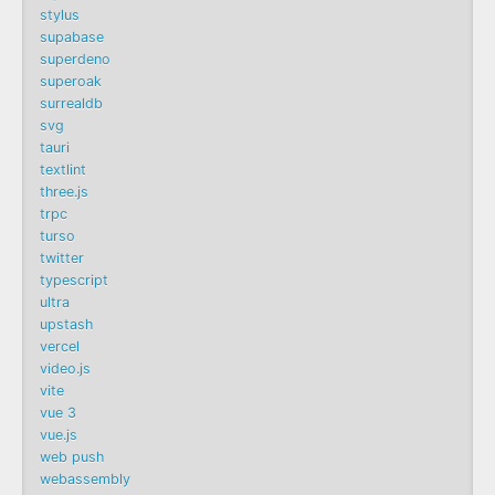
stylus
supabase
superdeno
superoak
surrealdb
svg
tauri
textlint
three.js
trpc
turso
twitter
typescript
ultra
upstash
vercel
video.js
vite
vue 3
vue.js
web push
webassembly