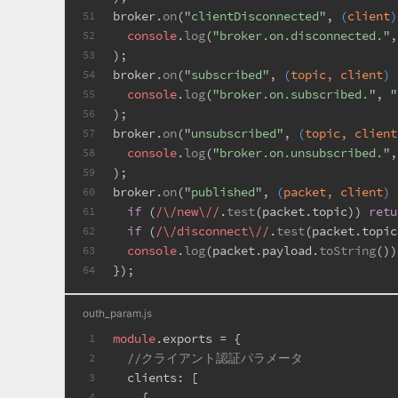
broker.
on
(
"clientDisconnected"
, 
(
client
)
51
console
.
log
(
"broker.on.disconnected."
,
52
);
53
broker.
on
(
"subscribed"
, 
(
topic, client
) 
54
console
.
log
(
"broker.on.subscribed."
, 
"
55
);
56
broker.
on
(
"unsubscribed"
, 
(
topic, client
57
console
.
log
(
"broker.on.unsubscribed."
,
58
);
59
broker.
on
(
"published"
, 
(
packet, client
) 
60
if
 (
/\/new\//
.
test
(packet.
topic
)) 
retu
61
if
 (
/\/disconnect\//
.
test
(packet.
topic
62
console
.
log
(packet.
payload
.
toString
())
63
});
64
outh_param.js
module
.
exports
 = {
1
//クライアント認証パラメータ
2
clients
: [
3
    {
4