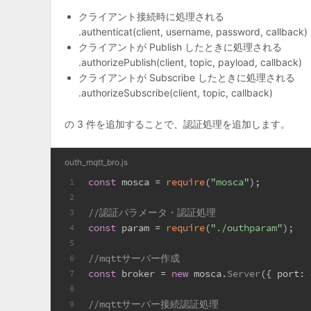
クライアント接続時に処理される
.authenticat(client, username, password, callback)
クライアントが Publish したときに処理される
.authorizePublish(client, topic, payload, callback)
クライアントが Subscribe したときに処理される
.authorizeSubscribe(client, topic, callback)
の 3 件を追加することで、認証処理を追加します。
outh_mqtt_bro.js
const
 mosca = 
require
(
"mosca"
);
1
2
//認証パラメータ・認証処理
3
const
 param = 
require
(
"./outhparam"
);
4
5
//mqttサーバー作成
6
const
 broker = 
new
 mosca.
Server
({ 
port
: 
7
8
//mqttサーバー接続認証処理
9