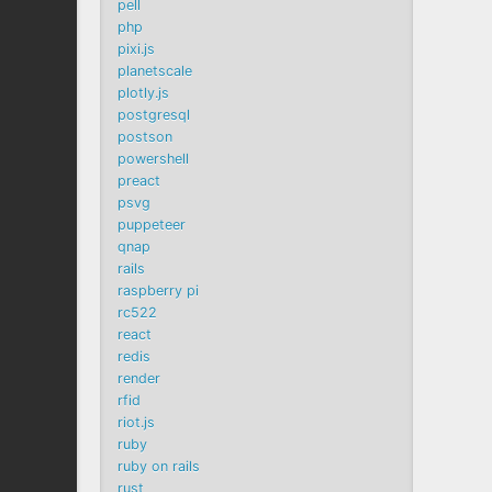
pell
php
pixi.js
planetscale
plotly.js
postgresql
postson
powershell
preact
psvg
puppeteer
qnap
rails
raspberry pi
rc522
react
redis
render
rfid
riot.js
ruby
ruby on rails
rust