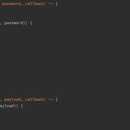
 password, callback
) =>
 {
, password)) {
, payload, callback
) =>
 {
ayload)) {