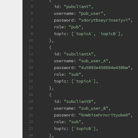
id
: 
"pubcliant"
,
5
username
: 
"pub_user"
,
6
password
: 
"xdorytbseyrinseiyvi"
,
7
role
: 
"pub"
,
8
topic
: [
`topicA`
, 
`topicB`
],
9
    },
10
    {
11
id
: 
"subcliantA"
,
12
username
: 
"sub_user_A"
,
13
password
: 
"4u5093e450694e430bw"
,
14
role
: 
"sub"
,
15
topic
: [
`topicA`
],
16
    },
17
    {
18
id
: 
"subcliantB"
,
19
username
: 
"sub_user_B"
,
20
password
: 
"6nwbisehrnvrityube0"
,
21
role
: 
"sub"
,
22
topic
: [
`topicB`
],
23
    },
24