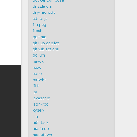
docker compose
drizzle orm
dry-monads
editor.js
ffmpeg
fresh
gemma
gitHub copilot
github actions
gollum
havok
hexo
hono
hotwire
ifttt
iot
javascript
json-rpc
kysely
llm
m5stack
maria db
markdown