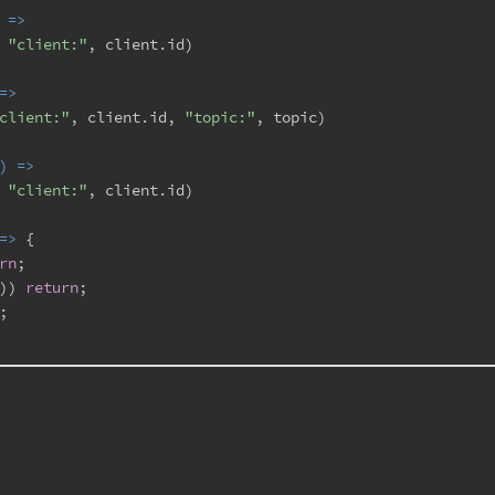
 =>
 
"client:"
, client.
id
)
=>
client:"
, client.
id
, 
"topic:"
, topic)
) =>
 
"client:"
, client.
id
)
=>
 {
rn
;
)) 
return
;
;