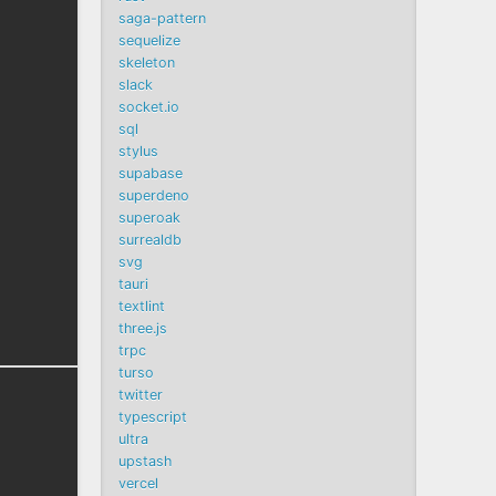
saga-pattern
sequelize
skeleton
slack
socket.io
sql
stylus
supabase
superdeno
superoak
surrealdb
svg
tauri
textlint
three.js
trpc
turso
twitter
typescript
ultra
upstash
vercel