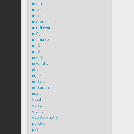
mastra
mdx
mdx-js
microcms
middleware
ml5.js
momento
mp3
mqtt
netlify
new relic
nfc
nginx
node.js
nodemailer
nuxt.js
oauth
obniz
ollama
opentelemetry
pandoc
pdf