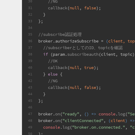
//NG
30
callback
(
null
, 
false
);
31
  }
32
};
33
34
//subscribe認証処理
35
broker.
authorizeSubscribe
 = 
(
client, top
36
//subscriberとしてのID、topicを確認
37
if
 (param.
subscribeauth
(client, topic)
38
//OK
39
callback
(
null
, 
true
);
40
  } 
else
 {
41
//NG
42
callback
(
null
, 
false
);
43
  }
44
};
45
46
broker.
on
(
"ready"
, 
() =>
console
.
log
(
"Se
47
broker.
on
(
"clientConnected"
, 
(
client
) =>
48
console
.
log
(
"broker.on.connected."
, 
"c
49
);
50