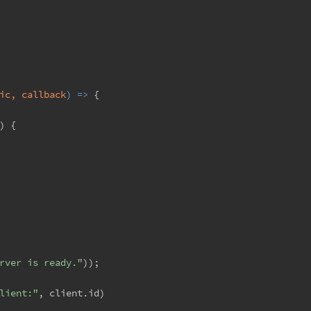
ic, callback
) =>
 {
) {
rver is ready."
));
lient:"
, client.
id
)