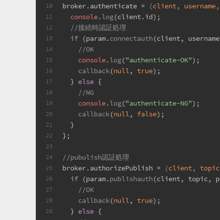
broker.
authenticate
 = 
(
client, username,
10
console
.
log
(client.
id
);
11
//接続時認証処理
12
if
 (param.
connectauth
(client, username
13
//OK
14
console
.
log
(
"authenticate-OK"
);
15
callback
(
null
, 
true
);
16
  } 
else
 {
17
//NG
18
console
.
log
(
"authenticate-NG"
);
19
callback
(
null
, 
false
);
20
  }
21
};
22
23
//pubulish認証処理
24
broker.
authorizePublish
 = 
(
client, topic
25
if
 (param.
publishauth
(client, topic, p
26
//OK
27
callback
(
null
, 
true
);
28
  } 
else
 {
29