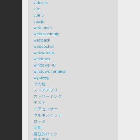
video.js
vite
vue 3
vue.js
web push
webassembly
webpack
websocket
webworker
windows
windows 10
windows terminal
wysiwyg
その他
ストアアプリ
ストリーミング
テスト
ドアセンサー
ヤルキスイッチ
ロック
同期
楽観的ロック