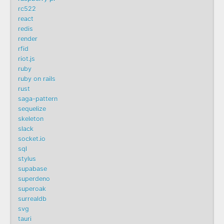
rc522
react
redis
render
rfid
riot.js
ruby
ruby on rails
rust
saga-pattern
sequelize
skeleton
slack
socket.io
sql
stylus
supabase
superdeno
superoak
surrealdb
svg
tauri