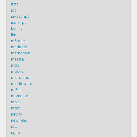
ifttt
iot
javascript
json-rpc
kysely
llm
m5stack
maria db
markdown
mastra
mdx
mdx-js
microcms
middleware
ml5.js
momento
mp3
mqtt
netlify
new relic
nfc
nginx