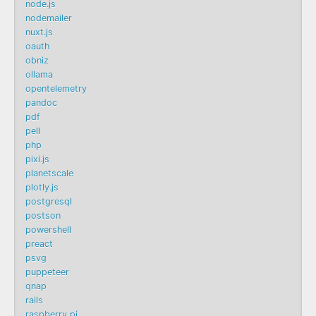
node.js
nodemailer
nuxt.js
oauth
obniz
ollama
opentelemetry
pandoc
pdf
pell
php
pixi.js
planetscale
plotly.js
postgresql
postson
powershell
preact
psvg
puppeteer
qnap
rails
raspberry pi