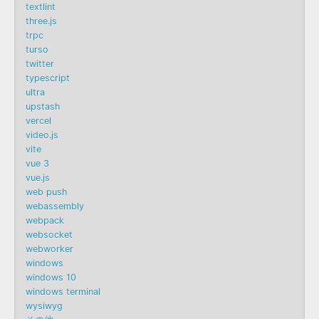
textlint
three.js
trpc
turso
twitter
typescript
ultra
upstash
vercel
video.js
vite
vue 3
vue.js
web push
webassembly
webpack
websocket
webworker
windows
windows 10
windows terminal
wysiwyg