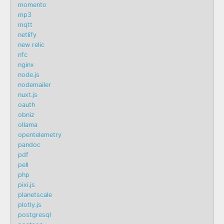
momento
mp3
mqtt
netlify
new relic
nfc
nginx
node.js
nodemailer
nuxt.js
oauth
obniz
ollama
opentelemetry
pandoc
pdf
pell
php
pixi.js
planetscale
plotly.js
postgresql