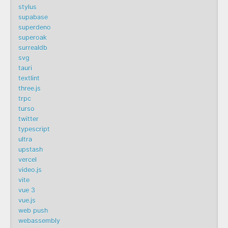
stylus
supabase
superdeno
superoak
surrealdb
svg
tauri
textlint
three.js
trpc
turso
twitter
typescript
ultra
upstash
vercel
video.js
vite
vue 3
vue.js
web push
webassembly