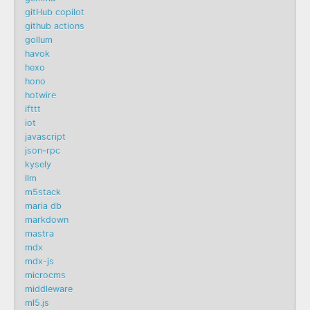
gitHub copilot
github actions
gollum
havok
hexo
hono
hotwire
ifttt
iot
javascript
json-rpc
kysely
llm
m5stack
maria db
markdown
mastra
mdx
mdx-js
microcms
middleware
ml5.js