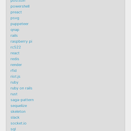
postson
powershell
preact
psvg
puppeteer
qnap
rails
raspberry pi
rc522
react
redis
render
rfid
riot.js
ruby
ruby on rails
rust
saga-pattern
sequelize
skeleton
slack
socket.io
sql