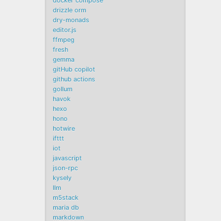
docker compose
drizzle orm
dry-monads
editor.js
ffmpeg
fresh
gemma
gitHub copilot
github actions
gollum
havok
hexo
hono
hotwire
ifttt
iot
javascript
json-rpc
kysely
llm
m5stack
maria db
markdown