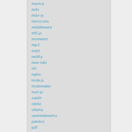
mastra
mdx
mdx-js
microcms
middleware
ml5.js
momento
mp3
mqtt
netlify
new relic
nfc
nginx
node.js
nodemailer
nuxt.js
oauth
obniz
ollama
opentelemetry
pandoc
pdf