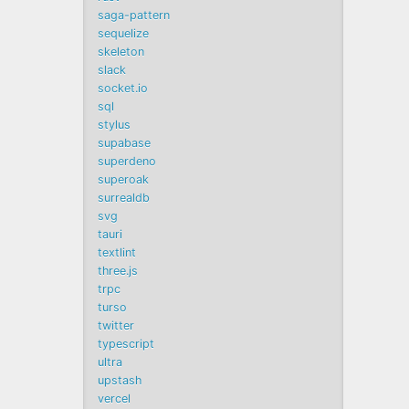
saga-pattern
sequelize
skeleton
slack
socket.io
sql
stylus
supabase
superdeno
superoak
surrealdb
svg
tauri
textlint
three.js
trpc
turso
twitter
typescript
ultra
upstash
vercel