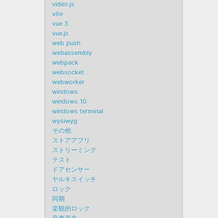
video.js
vite
vue 3
vue.js
web push
webassembly
webpack
websocket
webworker
windows
windows 10
windows terminal
wysiwyg
その他
ストアアプリ
ストリーミング
テスト
ドアセンサー
ヤルキスイッチ
ロック
同期
楽観的ロック