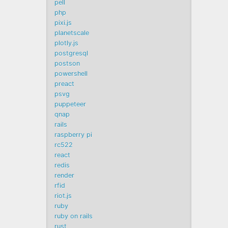
pell
php
pixi.js
planetscale
plotly.js
postgresql
postson
powershell
preact
psvg
puppeteer
qnap
rails
raspberry pi
rc522
react
redis
render
rfid
riot.js
ruby
ruby on rails
rust