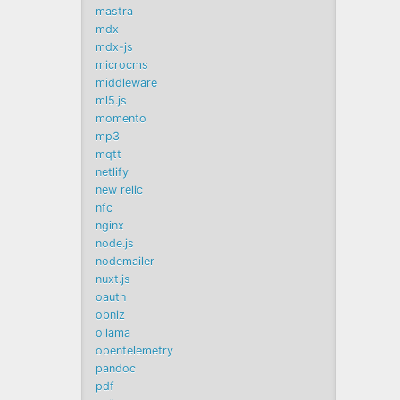
mastra
mdx
mdx-js
microcms
middleware
ml5.js
momento
mp3
mqtt
netlify
new relic
nfc
nginx
node.js
nodemailer
nuxt.js
oauth
obniz
ollama
opentelemetry
pandoc
pdf