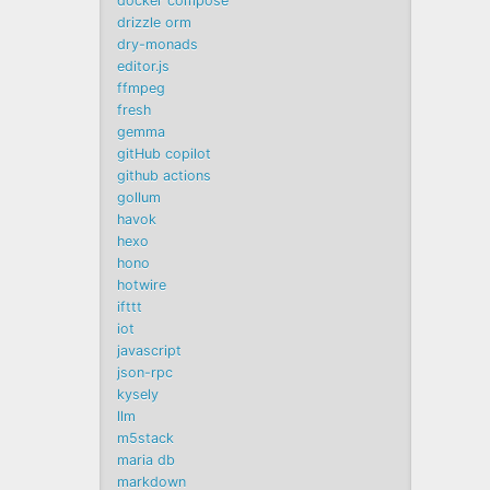
docker compose
drizzle orm
dry-monads
editor.js
ffmpeg
fresh
gemma
gitHub copilot
github actions
gollum
havok
hexo
hono
hotwire
ifttt
iot
javascript
json-rpc
kysely
llm
m5stack
maria db
markdown