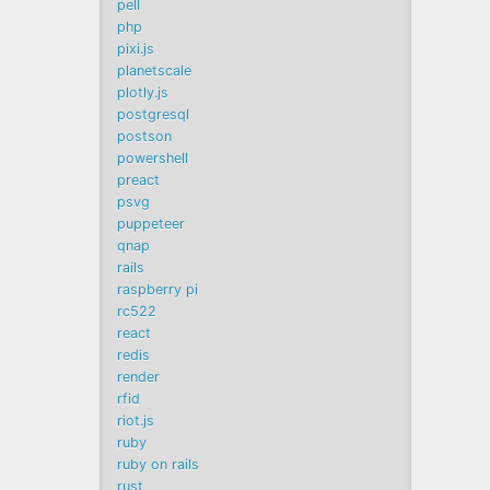
pell
php
pixi.js
planetscale
plotly.js
postgresql
postson
powershell
preact
psvg
puppeteer
qnap
rails
raspberry pi
rc522
react
redis
render
rfid
riot.js
ruby
ruby on rails
rust