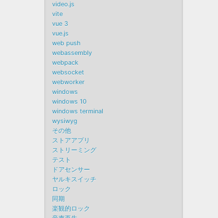
video.js
vite
vue 3
vue.js
web push
webassembly
webpack
websocket
webworker
windows
windows 10
windows terminal
wysiwyg
その他
ストアアプリ
ストリーミング
テスト
ドアセンサー
ヤルキスイッチ
ロック
同期
楽観的ロック