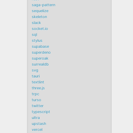
saga-pattern
sequelize
skeleton
slack
socket.io
sql
stylus
supabase
superdeno
superoak
surrealdb
svg
tauri
textlint
three.js
trpc
turso
twitter
typescript
ultra
upstash
vercel