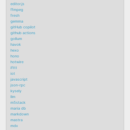
editor.js
ffmpeg
fresh
gemma
gitHub copilot
github actions
gollum
havok
hexo
hono
hotwire
ifttt
iot
javascript
json-rpc
kysely
llm
m5stack
maria db
markdown
mastra
mdx