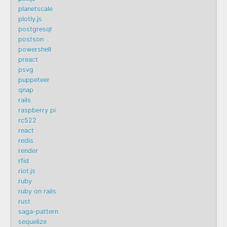
planetscale
plotly.js
postgresql
postson
powershell
preact
psvg
puppeteer
qnap
rails
raspberry pi
rc522
react
redis
render
rfid
riot.js
ruby
ruby on rails
rust
saga-pattern
sequelize