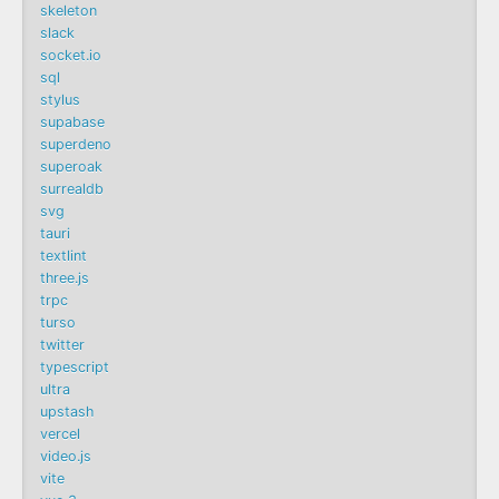
skeleton
slack
socket.io
sql
stylus
supabase
superdeno
superoak
surrealdb
svg
tauri
textlint
three.js
trpc
turso
twitter
typescript
ultra
upstash
vercel
video.js
vite