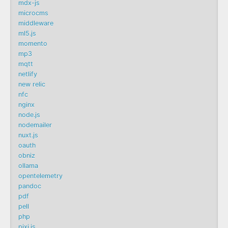
mdx-js
microcms
middleware
ml5.js
momento
mp3
mqtt
netlify
new relic
nfc
nginx
node.js
nodemailer
nuxt.js
oauth
obniz
ollama
opentelemetry
pandoc
pdf
pell
php
pixi.js