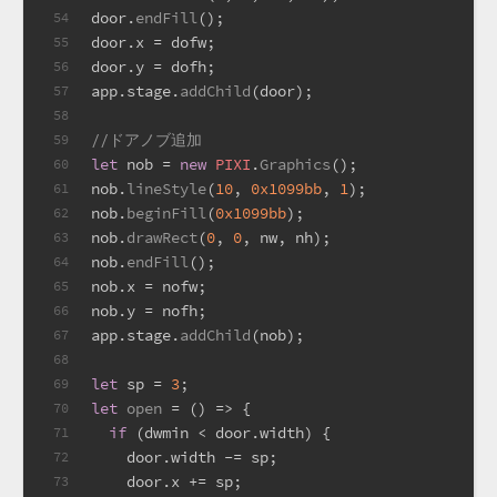
door.
endFill
();
54
door.
x
 = dofw;
55
door.
y
 = dofh;
56
app.
stage
.
addChild
(door);
57
58
//ドアノブ追加
59
let
 nob = 
new
PIXI
.
Graphics
();
60
nob.
lineStyle
(
10
, 
0x1099bb
, 
1
);
61
nob.
beginFill
(
0x1099bb
);
62
nob.
drawRect
(
0
, 
0
, nw, nh);
63
nob.
endFill
();
64
nob.
x
 = nofw;
65
nob.
y
 = nofh;
66
app.
stage
.
addChild
(nob);
67
68
let
 sp = 
3
;
69
let
open
 = (
) => {
70
if
 (dwmin < door.
width
) {
71
    door.
width
 -= sp;
72
    door.
x
 += sp;
73