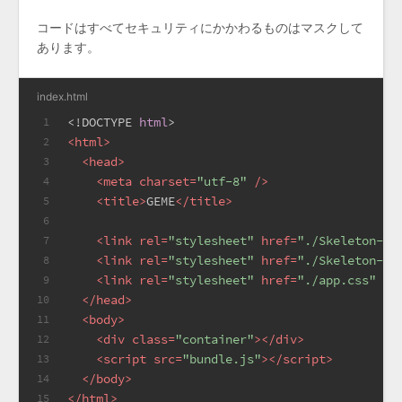
コードはすべてセキュリティにかかわるものはマスクして
あります。
index.html
<!DOCTYPE 
html
>
1
<
html
>
2
<
head
>
3
<
meta
charset
=
"utf-8"
 />
4
<
title
>
GEME
</
title
>
5
6
<
link
rel
=
"stylesheet"
href
=
"./Skeleton-2.
7
<
link
rel
=
"stylesheet"
href
=
"./Skeleton-2.
8
<
link
rel
=
"stylesheet"
href
=
"./app.css"
 />
9
</
head
>
10
<
body
>
11
<
div
class
=
"container"
>
</
div
>
12
<
script
src
=
"bundle.js"
>
</
script
>
13
</
body
>
14
</
html
>
15