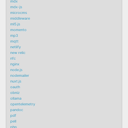
mdx
mdx-js
microcms
middleware
ml5.js
momento
mp3
mqtt
netlify
new relic
nfc
nginx
node.js
nodemailer
nuxt.js
oauth
obniz
ollama
opentelemetry
pandoc
pdf
pell
php