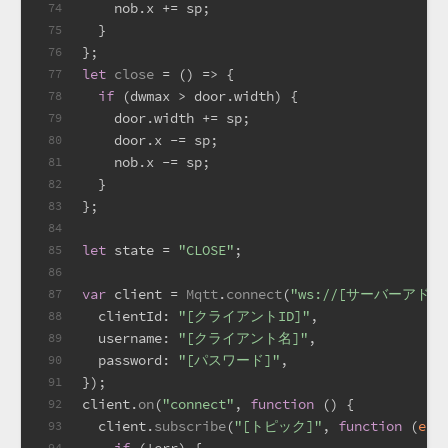
    nob.
x
 += sp;
74
  }
75
};
76
let
close
 = (
) => {
77
if
 (dwmax > door.
width
) {
78
    door.
width
 += sp;
79
    door.
x
 -= sp;
80
    nob.
x
 -= sp;
81
  }
82
};
83
84
let
 state = 
"CLOSE"
;
85
86
var
 client = 
Mqtt
.
connect
(
"ws://[サーバーアドレ
87
clientId
: 
"[クライアントID]"
,
88
username
: 
"[クライアント名]"
,
89
password
: 
"[パスワード]"
,
90
});
91
client.
on
(
"connect"
, 
function
 (
) {
92
  client.
subscribe
(
"[トピック]"
, 
function
 (
err
93
94