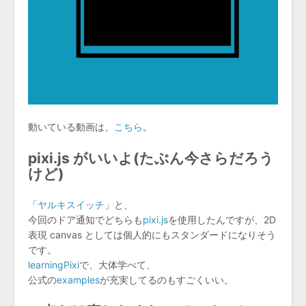
動いている動画は、
こちら
。
pixi.js がいいよ(たぶん今さらだろう
けど)
「
ヤルキスイッチ
」と、
今回のドア通知でどちらも
pixi.js
を使用したんですが、2D
表現 canvas としては個人的にもスタンダードになりそう
です。
learningPixi
で、大体学べて、
公式の
examples
が充実してるのもすごくいい。