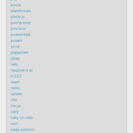
pixi.js
planetscale
plotly.js
postgresql
postson
powershell
preact
psvg
puppeteer
qnap
rails
raspberry pi
rc522
react
redis
render
rfid
riot.js
ruby
ruby on rails
rust
saga-pattern