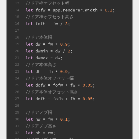
//ドア枠オフセット幅
13
let
 fofw = app.
renderer
.
width
 * 
0.2
;
14
//ドア枠オフセット高さ
15
let
 fofh = fw / 
3
;
16
17
//ドア本体幅
18
let
 dw = fw * 
0.9
;
19
let
 dwmin = dw / 
2
;
20
let
 dwmax = dw;
21
//ドア本体高さ
22
let
 dh = fh * 
0.9
;
23
//ドア本体オフセット幅
24
let
 dofw = fofw + fw * 
0.05
;
25
//ドア本体オフセット高さ
26
let
 dofh = fofh + fh * 
0.05
;
27
28
//ドアノブ幅
29
let
 nw = fw * 
0.1
;
30
//ドアノブ高さ
31
let
 nh = nw;
32