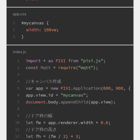
app.css
#mycanvas
 {
1
width
: 
100vw
;
2
}
3
index.js
import
 * 
as
PIXI
from
"pixi.js"
;
1
const
Mqtt
 = 
require
(
"mqtt"
);
2
3
//キャンバス作成
4
var
 app = 
new
PIXI
.
Application
(
600
, 
900
, { 
ba
5
app.
view
.
id
 = 
"mycanvas"
;
6
document
.
body
.
appendChild
(app.
view
);
7
8
//ドア枠の幅
9
let
 fw = app.
renderer
.
width
 * 
0.6
;
10
//ドア枠の高さ
11
let
 fh = (fw / 
2
) * 
3
;
12