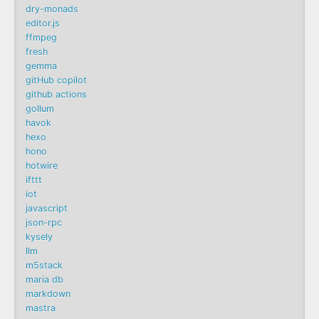
dry-monads
editor.js
ffmpeg
fresh
gemma
gitHub copilot
github actions
gollum
havok
hexo
hono
hotwire
ifttt
iot
javascript
json-rpc
kysely
llm
m5stack
maria db
markdown
mastra