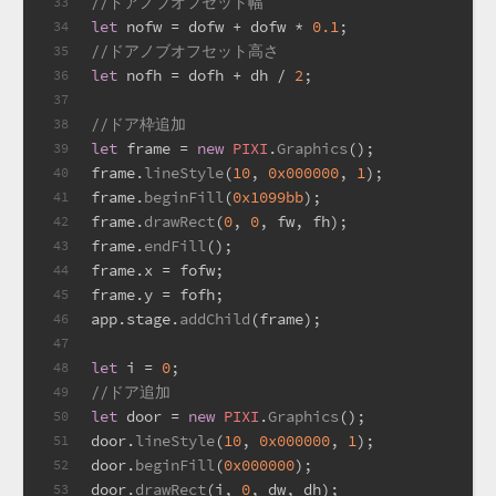
//ドアノブオフセット幅
33
let
 nofw = dofw + dofw * 
0.1
;
34
//ドアノブオフセット高さ
35
let
 nofh = dofh + dh / 
2
;
36
37
//ドア枠追加
38
let
 frame = 
new
PIXI
.
Graphics
();
39
frame.
lineStyle
(
10
, 
0x000000
, 
1
);
40
frame.
beginFill
(
0x1099bb
);
41
frame.
drawRect
(
0
, 
0
, fw, fh);
42
frame.
endFill
();
43
frame.
x
 = fofw;
44
frame.
y
 = fofh;
45
app.
stage
.
addChild
(frame);
46
47
let
 i = 
0
;
48
//ドア追加
49
let
 door = 
new
PIXI
.
Graphics
();
50
door.
lineStyle
(
10
, 
0x000000
, 
1
);
51
door.
beginFill
(
0x000000
);
52
door.
drawRect
(i, 
0
, dw, dh);
53