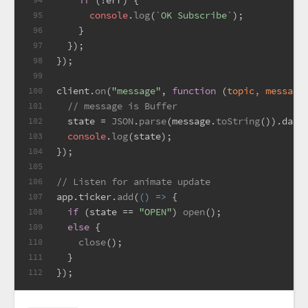
if
 (!err) {
console
.
log
(
`OK Subscribe`
);
95
    }
96
  });
97
});
98
99
client.
on
(
"message"
, 
function
 (
topic, message
100
// message is Buffer
101
  state = 
JSON
.
parse
(message.
toString
()).
data
102
console
.
log
(state);
103
});
104
105
// Listen for animate update
106
app.
ticker
.
add
(
() =>
 {
107
if
 (state == 
"OPEN"
) 
open
();
108
else
 {
109
close
();
110
  }
111
});
112