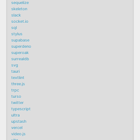
sequelize
skeleton
slack
socket.io
sql
stylus
supabase
superdeno
superoak
surrealdb
svg
tauri
textlint
three.js
trpc
turso
twitter
typescript
ultra
upstash
vercel
video.js