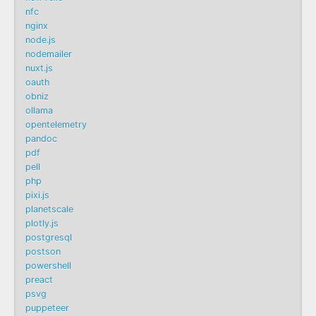
nfc
nginx
node.js
nodemailer
nuxt.js
oauth
obniz
ollama
opentelemetry
pandoc
pdf
pell
php
pixi.js
planetscale
plotly.js
postgresql
postson
powershell
preact
psvg
puppeteer