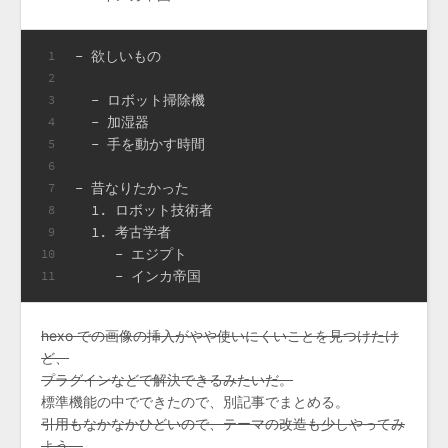
-
 欲しいもの
1
2
  -
 ロボット掃除機
3
  -
 加湿器
4
  -
 手を動かす時間
5
6
-
 昔なりたかった
7
  1.
 ロボット技術者
8
  1.
 考古学者
9
     -
 エジプト
10
     -
 インカ帝国
11
hexo での画像の挿入がやや使いにくいことを見つけたけ
ど、
プラグインなどで解決できるみたいだ。
標準機能の中でできたので、別記事でまとめる。
引用もなかなかひどいので、テーマの改造も少しやってみ
よう。