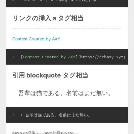
リンクの挿入 a タグ相当
Contest Created by AXY
[
Contest Created by AXY
](
https://ccbaxy.xyz
)
1
引用 blockquote タグ相当
吾輩は猫である。名前はまだ無い。
> 吾輩は猫である。名前はまだ無い。
1
hexo の標準テーマの仕様なのか、