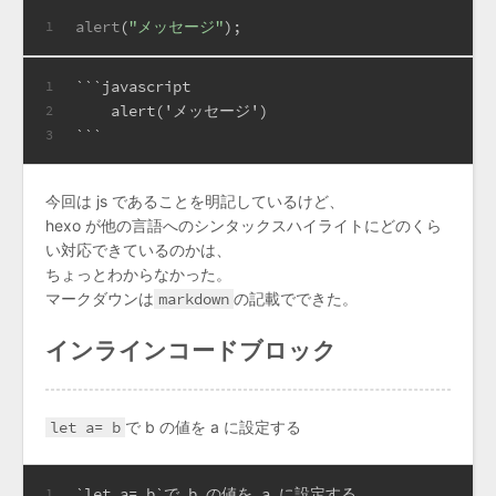
alert
(
"メッセージ"
);
1
```javascript
1
    alert('メッセージ')
2
```
3
今回は js であることを明記しているけど、
hexo が他の言語へのシンタックスハイライトにどのくら
い対応できているのかは、
ちょっとわからなかった。
マークダウンは
markdown
の記載でできた。
インラインコードブロック
let a= b
で b の値を a に設定する
`let a= b`
で b の値を a に設定する
1