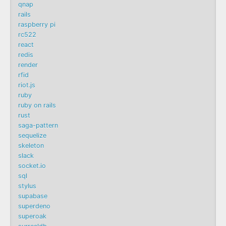
qnap
rails
raspberry pi
rc522
react
redis
render
rfid
riot.js
ruby
ruby on rails
rust
saga-pattern
sequelize
skeleton
slack
socket.io
sql
stylus
supabase
superdeno
superoak