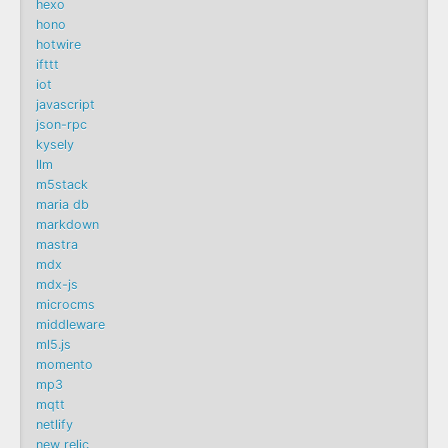
hexo
hono
hotwire
ifttt
iot
javascript
json-rpc
kysely
llm
m5stack
maria db
markdown
mastra
mdx
mdx-js
microcms
middleware
ml5.js
momento
mp3
mqtt
netlify
new relic