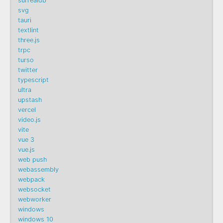
surrealdb
svg
tauri
textlint
three.js
trpc
turso
twitter
typescript
ultra
upstash
vercel
video.js
vite
vue 3
vue.js
web push
webassembly
webpack
websocket
webworker
windows
windows 10