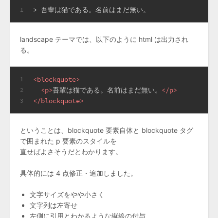
> 吾輩は猫である。名前はまだ無い。
1
landscape テーマでは、以下のように html は出力され
る。
<
blockquote
>
1
<
p
>
吾輩は猫である。名前はまだ無い。
</
p
>
2
</
blockquote
>
3
ということは、blockquote 要素自体と blockquote タグ
で囲まれた p 要素のスタイルを
直せばよさそうだとわかります。
具体的には 4 点修正・追加しました。
文字サイズをやや小さく
文字列は左寄せ
左側に引用とわかるような縦線の付与