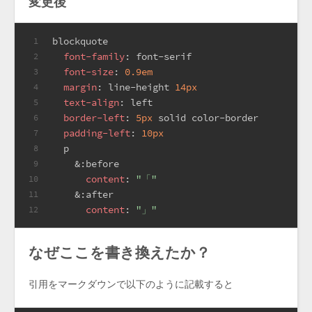
変更後
blockquote
1
font-family
: font-serif
2
font-size
: 
0.9em
3
margin
: line-height 
14px
4
text-align
: left
5
border-left
: 
5px
 solid color-border
6
padding-left
: 
10px
7
p
8
&:before
9
content
: 
"「"
10
&:after
11
content
: 
"」"
12
なぜここを書き換えたか？
引用をマークダウンで以下のように記載すると