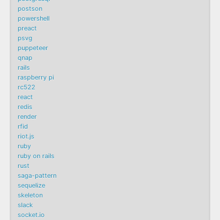
postson
powershell
preact
psvg
puppeteer
qnap
rails
raspberry pi
rc522
react
redis
render
rfid
riot.js
ruby
ruby on rails
rust
saga-pattern
sequelize
skeleton
slack
socket.io