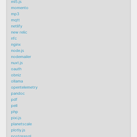
ml5.js
momento
mp3
mqtt
netlify
new relic
nfc
nginx
node.js
nodemailer
nuxt.js
oauth
obniz
ollama
opentelemetry
pandoc
pdf
pell
php
pixi.js
planetscale
plotly.js
postgresql