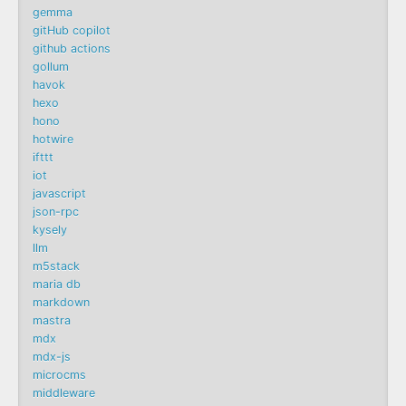
gemma
gitHub copilot
github actions
gollum
havok
hexo
hono
hotwire
ifttt
iot
javascript
json-rpc
kysely
llm
m5stack
maria db
markdown
mastra
mdx
mdx-js
microcms
middleware