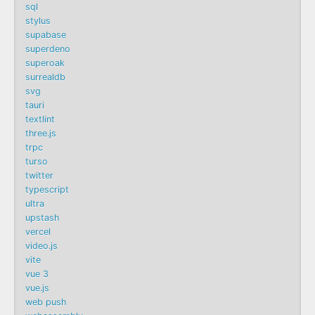
sql
stylus
supabase
superdeno
superoak
surrealdb
svg
tauri
textlint
three.js
trpc
turso
twitter
typescript
ultra
upstash
vercel
video.js
vite
vue 3
vue.js
web push