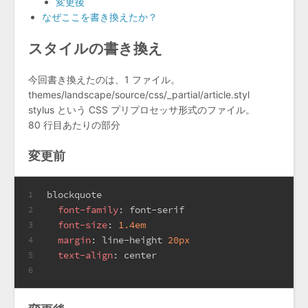
変更後
なぜここを書き換えたか？
スタイルの書き換え
今回書き換えたのは、1 ファイル。
themes/landscape/source/css/_partial/article.styl
stylus という CSS プリプロセッサ形式のファイル。
80 行目あたりの部分
変更前
blockquote
1
font-family
: font-serif
2
font-size
: 
1.4em
3
margin
: line-height 
20px
4
text-align
: center
5
6