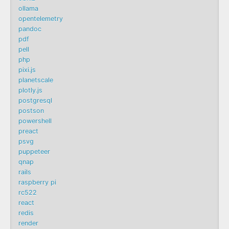
ollama
opentelemetry
pandoc
pdf
pell
php
pixi.js
planetscale
plotly.js
postgresql
postson
powershell
preact
psvg
puppeteer
qnap
rails
raspberry pi
rc522
react
redis
render