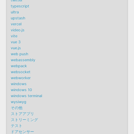
twitter
typescript
ultra
upstash
vercel
video.js
vite
vue 3
vue.js
web push
webassembly
webpack
websocket
webworker
windows
windows 10
windows terminal
wysiwyg
その他
ストアアプリ
ストリーミング
テスト
ドアセンサー