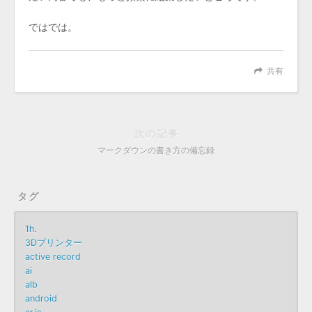
ではでは。
共有
次の記事
マークダウンの書き方の備忘録
タグ
1h.
3Dプリンター
active record
ai
alb
android