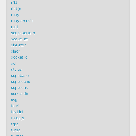
rfid
riot.js
ruby
ruby on rails
rust
saga-pattern
sequelize
skeleton
slack
socket.io
sql
stylus
supabase
superdeno
superoak
surrealdb
svg
tauri
textlint
three.js
trpc
turso