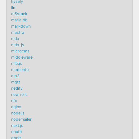
kysely
llm
m5stack
maria db
markdown
mastra
mdx
mdx-js
microcms
middleware
ml5.js
momento
mp3
mqtt
netlify
new relic
nfc
nginx
node.js
nodemailer
nuxt.js
oauth
obniz