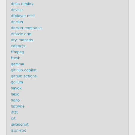
deno deploy
devise
dfplayer mini
docker
docker compose
drizzle orm
dry-monads
editor.js
ffmpeg
fresh
gemma
gitHub copilot
github actions
gollum
havok
hexo
hono
hotwire
ifttt
iot
javascript
json-rpc