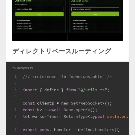
ディレクトリベースルーティング
routes/ws.ts
/// <reference lib="deno.unstable" />
1
2
import
 { define } 
from
"@/utils.ts"
;
3
4
const
 clients = 
new
Set
<
WebSocket
>();
5
const
 kv = 
await
Deno
.
openKv
();
6
let
workerTimer
: 
ReturnType
<
typeof
setInterval
7
8
export
const
 handler = define.
handlers
({
9