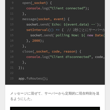
open
(
_socket
) {
9
console
.
log
(
"Client connected"
);
10
  },
11
message
(
socket, event
) {
12
    socket.
send
(
`Echo: 
${event.data}
 --`
);
13
setInterval
(
() =>
 {　
// 2秒ごとにサーバーか
14
      socket.
send
(
`polling Now: 
${ 
new
Date
().
15
    }, 
2000
);
16
  },
17
close
(
_socket, code, reason
) {
18
console
.
log
(
"Client disconnected"
, code, r
19
  },
20
});
21
22
app.
fsRoutes
();
23
メッセージに混ぜて、サーバーから定期的に現在時刻を送
るようにした。