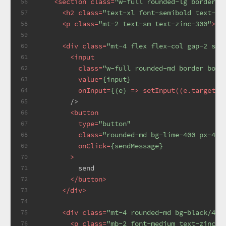
<
section
class
=
"w-full rounded-lg border b
56
<
h2
class
=
"text-xl font-semibold text-li
57
<
p
class
=
"mt-2 text-sm text-zinc-300"
>
st
58
59
<
div
class
=
"mt-4 flex flex-col gap-2 sm:
60
<
input
61
class
=
"w-full rounded-md border bord
62
value
=
{input}
63
onInput
=
{(e)
 =>
 setInput((e.target a
64
        />
65
<
button
66
type
=
"button"
67
class
=
"rounded-md bg-lime-400 px-4 p
68
onClick
=
{sendMessage}
69
        >
70
          send
71
</
button
>
72
</
div
>
73
74
<
div
class
=
"mt-4 rounded-md bg-black/40 
75
<
p
class
=
"mb-2 font-medium text-zinc-1
76