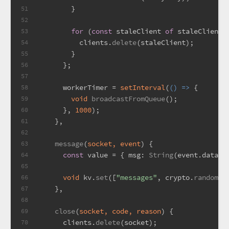
        }
51
52
for
 (
const
 staleClient 
of
 staleClients
53
          clients.
delete
(staleClient);
54
        }
55
      };
56
57
      workerTimer = 
setInterval
(
() =>
 {
58
void
broadcastFromQueue
();
59
      }, 
1000
);
60
    },
61
62
message
(
socket, event
) {
63
const
 value = { 
msg
: 
String
(event.
data
),
64
65
void
 kv.
set
([
"messages"
, crypto.
randomUU
66
    },
67
68
close
(
socket, code, reason
) {
69
      clients.
delete
(socket);
70