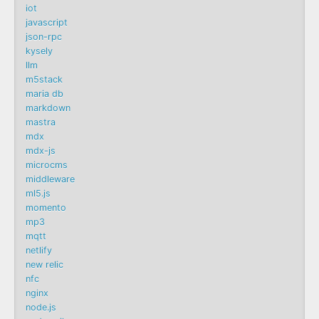
iot
javascript
json-rpc
kysely
llm
m5stack
maria db
markdown
mastra
mdx
mdx-js
microcms
middleware
ml5.js
momento
mp3
mqtt
netlify
new relic
nfc
nginx
node.js