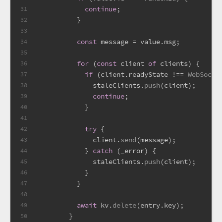
continue
;
31
          }
32
33
const
 message = value.
msg
;
34
35
for
 (
const
 client 
of
 clients) {
36
if
 (client.
readyState
 !== 
WebSocke
37
              staleClients.
push
(client);
38
continue
;
39
            }
40
41
try
 {
42
              client.
send
(message);
43
            } 
catch
 (_error) {
44
              staleClients.
push
(client);
45
            }
46
          }
47
48
await
 kv.
delete
(entry.
key
);
49
        }
50