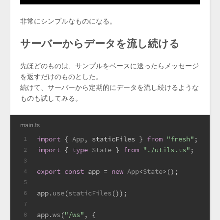
非常にシンプルなものになる。
サーバーからデータを流し続ける
先ほどのものは、サンプルをベースに送ったらメッセージ
を返すだけのものとした。
続けて、サーバーから定期的にデータを流し続けるような
ものも試してみる。
main.ts
import
 { 
App
, staticFiles } 
from
"fresh"
;
1
import
 { 
type
State
 } 
from
"./utils.ts"
;
2
3
export
const
 app = 
new
App
<
State
>();
4
5
app.
use
(
staticFiles
());
6
7
app.
ws
(
"/ws"
, {
8