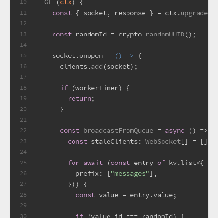
GET
(
ctx
) {
10
const
 { socket, response } = ctx.
upgrade
()
11
12
const
 randomId = crypto.
randomUUID
();
13
14
    socket.
onopen
 = 
() =>
 {
15
      clients.
add
(socket);
16
17
if
 (workerTimer) {
18
return
;
19
      }
20
21
const
broadcastFromQueue
 = 
async
 (
) => {
22
const
staleClients
: 
WebSocket
[] = [];
23
24
for
await
 (
const
 entry 
of
 kv.
list
<{ 
ms
25
prefix
: [
"messages"
],
26
        })) {
27
const
 value = entry.
value
;
28
29
if
 (value.
id
 === randomId) {
30