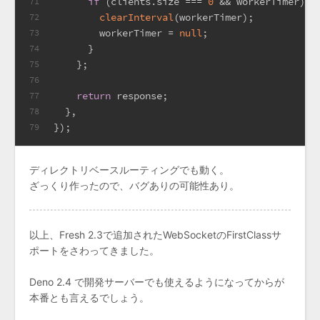
if
 (clients.
size
 === 
0
 && workerTimer) {
71
clearInterval
(workerTimer);
72
        workerTimer = 
null
;
73
      }
74
    };
75
76
return
 response;
77
  },
78
});
79
ディレクトリベースルーティングでも動く。
ざっくり作ったので、バグありの可能性あり。
以上、Fresh 2.3で追加されたWebSocketのFirstClassサ
ポートをさわってきました。
Deno 2.4 で開発サーバーでも使えるようになってからが
本番とも言えるでしょう。