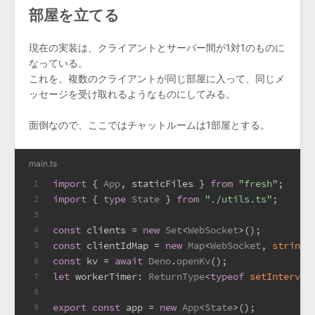
部屋を立てる
現在の実装は、クライアントとサーバー間が1対1のものに
なっている。
これを、複数のクライアントが同じ部屋に入って、同じメ
ッセージを受け取れるようなものにしてみる。
面倒なので、ここではチャットルームは1部屋とする。
main.ts
import
 { 
App
, staticFiles } 
from
"fresh"
;
1
import
 { 
type
State
 } 
from
"./utils.ts"
;
2
3
const
 clients = 
new
Set
<
WebSocket
>();
4
const
 clientIdMap = 
new
Map
<
WebSocket
, 
string
>
5
const
 kv = 
await
Deno
.
openKv
();
6
let
workerTimer
: 
ReturnType
<
typeof
setInterval
7
8
export
const
 app = 
new
App
<
State
>();
9