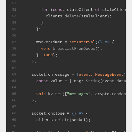
51
for
 (
const
 staleClient 
of
 staleClients
52
          clients.
delete
(staleClient);
53
        }
54
      };
55
56
      workerTimer = 
setInterval
(
() =>
 {
57
void
broadcastFromQueue
();
58
      }, 
1000
);
59
    };
60
61
    socket.
onmessage
 = 
(
event: MessageEvent
) =
62
const
 value = { 
msg
: 
String
(event.
data
),
63
64
void
 kv.
set
([
"messages"
, crypto.
randomUU
65
    };
66
67
    socket.
onclose
 = 
() =>
 {
68
      clients.
delete
(socket);
69
70