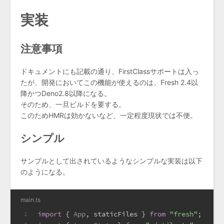
実装
注意事項
ドキュメントにも記載の通り、FirstClassサポートは入っ
たが、開発においてこの機能が使えるのは、Fresh 2.4以
降かつDeno2.8以降になる。
そのため、一旦ビルドを要する。
このためHMRは効かないなど、一定程度現状では不便。
シンプル
サンプルとして出されているようなシンプルな実装は以下
のようになる。
main.ts
import
 { 
App
, staticFiles } 
from
"fresh"
;
1