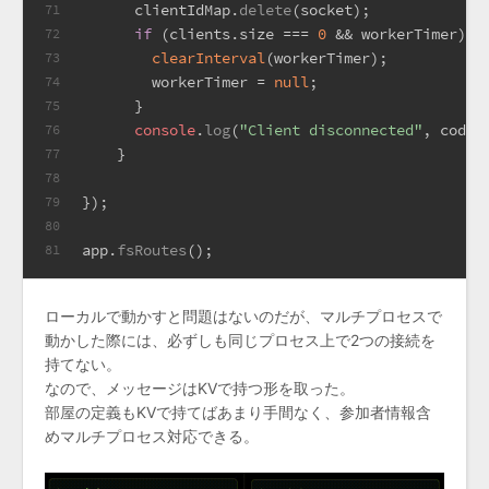
      clientIdMap.
delete
(socket);
71
if
 (clients.
size
 === 
0
 && workerTimer) {
72
clearInterval
(workerTimer);
73
        workerTimer = 
null
;
74
      }
75
console
.
log
(
"Client disconnected"
, code,
76
    }
77
78
});
79
80
app.
fsRoutes
();
81
ローカルで動かすと問題はないのだが、マルチプロセスで
動かした際には、必ずしも同じプロセス上で2つの接続を
持てない。
なので、メッセージはKVで持つ形を取った。
部屋の定義もKVで持てばあまり手間なく、参加者情報含
めマルチプロセス対応できる。