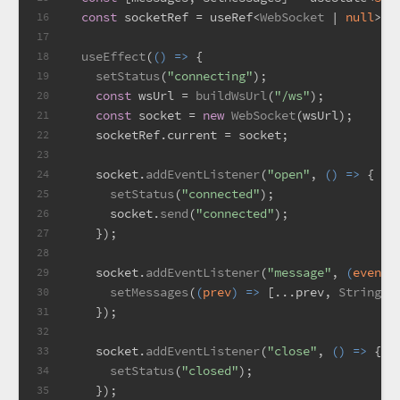
const
 socketRef = useRef<
WebSocket
 | 
null
>(
n
16
17
useEffect
(
() =>
 {
18
setStatus
(
"connecting"
);
19
const
 wsUrl = 
buildWsUrl
(
"/ws"
);
20
const
 socket = 
new
WebSocket
(wsUrl);
21
    socketRef.
current
 = socket;
22
23
    socket.
addEventListener
(
"open"
, 
() =>
 {
24
setStatus
(
"connected"
);
25
      socket.
send
(
"connected"
);
26
    });
27
28
    socket.
addEventListener
(
"message"
, 
(
event
)
29
setMessages
(
(
prev
) =>
 [...prev, 
String
(e
30
    });
31
32
    socket.
addEventListener
(
"close"
, 
() =>
 {
33
setStatus
(
"closed"
);
34
    });
35