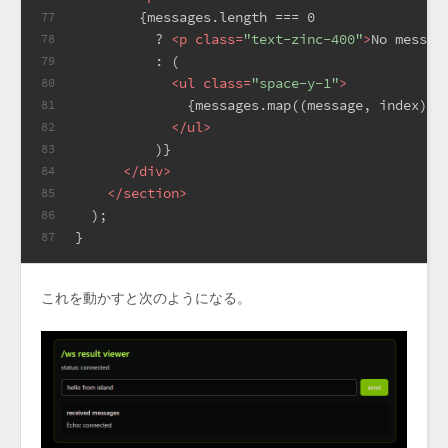
        {messages.length === 0
77
          ? 
<
p
class
=
"text-zinc-400"
>
No messag
78
          : (
79
<
ul
class
=
"space-y-1"
>
80
              {messages.map((message, index) =
81
</
ul
>
82
          )}
83
</
div
>
84
</
section
>
85
  );
86
}
87
これを動かすと次のようになる。