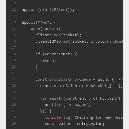
10
app.
use
(
staticFiles
());
11
12
app.
ws
(
"/ws"
, {
13
open
(
socket
){
14
      clients.
add
(socket);
15
      clientIdMap.
set
(socket, crypto.
randomUUI
16
17
if
 (workerTimer) {
18
return
;
19
      }
20
21
const
broadcastFromQueue
 = 
async
 (
) => {
22
const
staleClients
: 
WebSocket
[] = [];
23
24
for
await
 (
const
 entry 
of
 kv.
list
<{ 
ms
25
prefix
: [
"messages"
],
26
        })) {
27
console
.
log
(
"Checking for new messag
28
const
 value = entry.
value
;
29