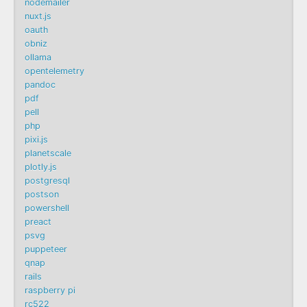
nodemailer
nuxt.js
oauth
obniz
ollama
opentelemetry
pandoc
pdf
pell
php
pixi.js
planetscale
plotly.js
postgresql
postson
powershell
preact
psvg
puppeteer
qnap
rails
raspberry pi
rc522