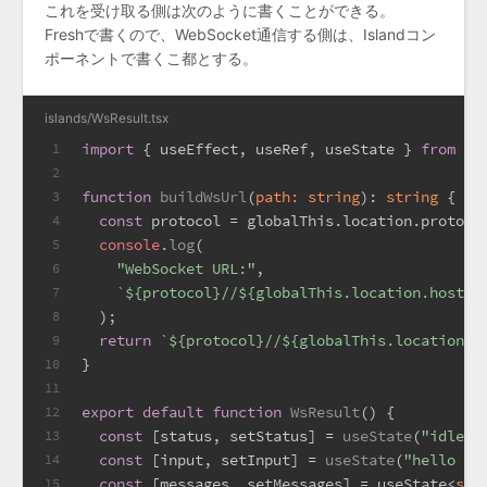
これを受け取る側は次のように書くことができる。
Freshで書くので、WebSocket通信する側は、Islandコン
ポーネントで書くこ都とする。
islands/WsResult.tsx
import
 { useEffect, useRef, useState } 
from
"p
1
2
function
buildWsUrl
(
path: 
string
): 
string
 {
3
const
 protocol = globalThis.
location
.
protoco
4
console
.
log
(
5
"WebSocket URL:"
,
6
`
${protocol}
//
${globalThis.location.host}
$
7
  );
8
return
`
${protocol}
//
${globalThis.location.h
9
}
10
11
export
default
function
WsResult
(
) {
12
const
 [status, setStatus] = 
useState
(
"idle"
)
13
const
 [input, setInput] = 
useState
(
"hello fr
14
const
 [messages, setMessages] = useState<
str
15