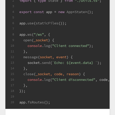
import
 { 
type
State
 } 
from
"./utils.ts"
;
2
3
export
const
 app = 
new
App
<
State
>();
4
5
app.
use
(
staticFiles
());
6
7
app.
ws
(
"/ws"
, {
8
open
(
_socket
) {
9
console
.
log
(
"Client connected"
);
10
  },
11
message
(
socket, event
) {
12
    socket.
send
(
`Echo: 
${event.data}
 `
);
13
  },
14
close
(
_socket, code, reason
) {
15
console
.
log
(
"Client disconnected"
, code, r
16
  },
17
});
18
19
app.
fsRoutes
();
20