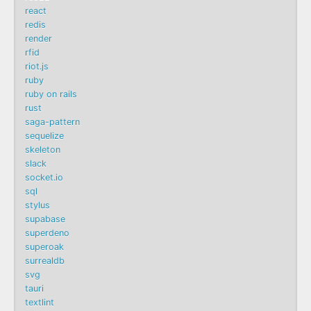
react
redis
render
rfid
riot.js
ruby
ruby on rails
rust
saga-pattern
sequelize
skeleton
slack
socket.io
sql
stylus
supabase
superdeno
superoak
surrealdb
svg
tauri
textlint