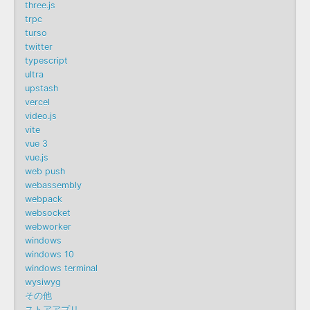
three.js
trpc
turso
twitter
typescript
ultra
upstash
vercel
video.js
vite
vue 3
vue.js
web push
webassembly
webpack
websocket
webworker
windows
windows 10
windows terminal
wysiwyg
その他
ストアアプリ