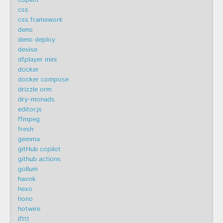
css
css framework
deno
deno deploy
devise
dfplayer mini
docker
docker compose
drizzle orm
dry-monads
editor.js
ffmpeg
fresh
gemma
gitHub copilot
github actions
gollum
havok
hexo
hono
hotwire
ifttt