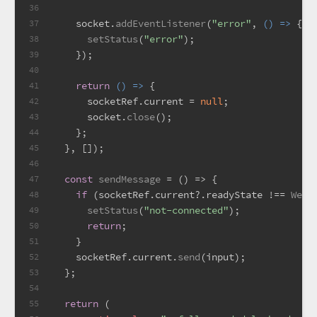
36
    socket.
addEventListener
(
"error"
, 
() =>
 {
37
setStatus
(
"error"
);
38
    });
39
40
return
() =>
 {
41
      socketRef.
current
 = 
null
;
42
      socket.
close
();
43
    };
44
  }, []);
45
46
const
sendMessage
 = (
) => {
47
if
 (socketRef.
current
?.
readyState
 !== 
WebS
48
setStatus
(
"not-connected"
);
49
return
;
50
    }
51
    socketRef.
current
.
send
(input);
52
  };
53
54
return
 (
55