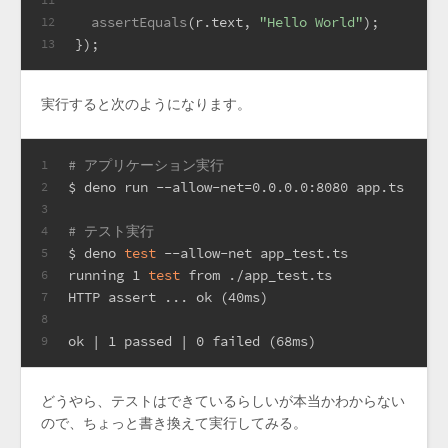
assertEquals
(r.
text
, 
"Hello World"
);
12
});
13
実行すると次のようになります。
# アプリケーション実行
1
$ deno run --allow-net=0.0.0.0:8080 app.ts
2
3
# テスト実行
4
$ deno 
test
 --allow-net app_test.ts
5
running 1 
test
 from ./app_test.ts
6
HTTP assert ... ok (40ms)
7
8
ok | 1 passed | 0 failed (68ms)
9
どうやら、テストはできているらしいが本当かわからない
ので、ちょっと書き換えて実行してみる。