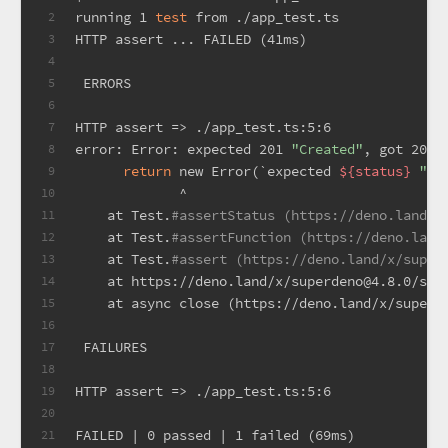
running 1 
test
 from ./app_test.ts
2
HTTP assert ... FAILED (41ms)
3
4
 ERRORS
5
6
HTTP assert => ./app_test.ts:5:6
7
error: Error: expected 201 
"Created"
, got 200 
8
return
 new Error(`expected 
${status}
"
${
9
             ^
10
    at Test.
#assertStatus (https://deno.land/x
11
    at Test.
#assertFunction (https://deno.land
12
    at Test.
#assert (https://deno.land/x/super
13
    at https://deno.land/x/superdeno@4.8.0/src
14
    at async close (https://deno.land/x/superd
15
16
 FAILURES
17
18
HTTP assert => ./app_test.ts:5:6
19
20
FAILED | 0 passed | 1 failed (69ms)
21