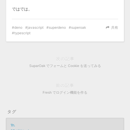
ではでは。
deno
javascript
superdeno
superoak
共有
typescript
次の記事
SuparOak でフォームと Cookie を送ってみる
前の記事
Fresh でログイン機能を作る
タグ
1h.