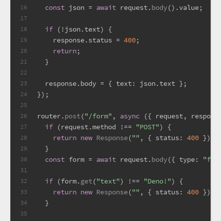
const
 json = 
await
 request.
body
().
value
;
16
17
if
 (!json.
text
) {
18
    response.
status
 = 
400
;
19
return
;
20
  }
21
22
  response.
body
 = { 
text
: json.
text
 };
23
});
24
25
router.
post
(
"/form"
, 
async
 ({ request, respons
26
if
 (request.
method
 !== 
"POST"
) {
27
return
new
Response
(
""
, { 
status
: 
400
 });
28
  }
29
const
 form = 
await
 request.
body
({ 
type
: 
"for
30
31
if
 (form.
get
(
"text"
) !== 
"Deno!"
) {
32
return
new
Response
(
""
, { 
status
: 
400
 });
33
  }
34
35