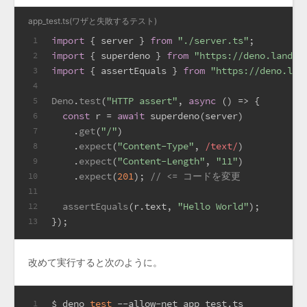
app_test.ts(ワザと失敗するテスト)
import
 { server } 
from
"./server.ts"
;
1
import
 { superdeno } 
from
"https://deno.land/x
2
import
 { assertEquals } 
from
"https://deno.lan
3
4
Deno
.
test
(
"HTTP assert"
, 
async
 () => {
5
const
 r = 
await
 superdeno(server)
6
    .
get
(
"/"
)
7
    .
expect
(
"Content-Type"
, 
/text/
)
8
    .
expect
(
"Content-Length"
, 
"11"
)
9
    .
expect
(
201
); 
// <= コードを変更
10
11
assertEquals
(r.
text
, 
"Hello World"
);
12
});
13
改めて実行すると次のように。
$ deno 
test
 --allow-net app_test.ts
1