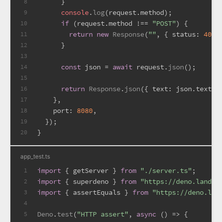
      }
8
console
.
log
(request.
method
);
9
if
 (request.
method
 !== 
"POST"
) {
10
return
new
Response
(
""
, { 
status
: 
400
 
11
      }
12
13
const
 json = 
await
 request.
json
();
14
15
return
Response
.
json
({ 
text
: json.
text
 }
16
    },
17
port
: 
8080
,
18
  });
19
}
20
app_test.ts
import
 { getServer } 
from
"./server.ts"
;
1
import
 { superdeno } 
from
"https://deno.land/x
2
import
 { assertEquals } 
from
"https://deno.lan
3
4
Deno
.
test
(
"HTTP assert"
, 
async
 () => {
5