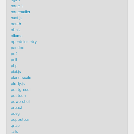
node.js
nodemailer
nuxt.js
oauth
obniz
ollama
opentelemetry
pandoc
pdf
pell
php
pixi.js
planetscale
plotly.js
postgresql
postson
powershell
preact
psvg
puppeteer
qnap
rails