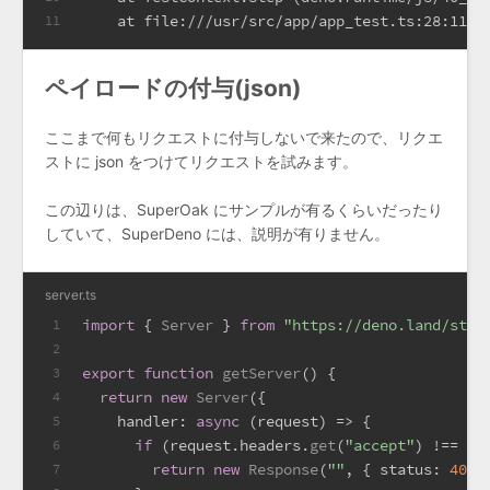
    at file:///usr/src/app/app_test.ts:28:11
11
ペイロードの付与(json)
ここまで何もリクエストに付与しないで来たので、リクエ
ストに json をつけてリクエストを試みます。
この辺りは、SuperOak にサンプルが有るくらいだったり
していて、SuperDeno には、説明が有りません。
server.ts
import
 { 
Server
 } 
from
"https://deno.land/std@
1
2
export
function
getServer
(
) {
3
return
new
Server
({
4
handler
: 
async
 (request) => {
5
if
 (request.
headers
.
get
(
"accept"
) !== 
"a
6
return
new
Response
(
""
, { 
status
: 
400
 
7