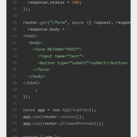
  response.
status
 = 
200
;
36
});
37
38
router.
get
(
"/form"
, 
async
 ({ request, response
39
  response.
body
 = 
`
40
<html> 
41
  <body>
42
    <form METHOD="POST">
43
      <input name="text">
44
      <button type="submit">submit</button>
45
    </form>
46
  </body>
47
</html>
48
    `
;
49
});
50
51
const
 app = 
new
Application
();
52
app.
use
(router.
routes
());
53
app.
use
(router.
allowedMethods
());
54
55
export
 { app };
56