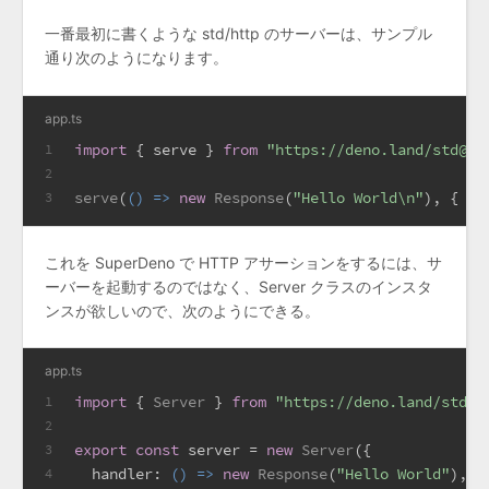
一番最初に書くような std/http のサーバーは、サンプル
通り次のようになります。
app.ts
import
 { serve } 
from
"https://deno.land/std@$S
1
2
serve
(
() =>
new
Response
(
"Hello World\n"
), { 
po
3
これを SuperDeno で HTTP アサーションをするには、サ
ーバーを起動するのではなく、Server クラスのインスタ
ンスが欲しいので、次のようにできる。
app.ts
import
 { 
Server
 } 
from
"https://deno.land/std@0
1
2
export
const
 server = 
new
Server
({
3
handler
: 
() =>
new
Response
(
"Hello World"
),
4