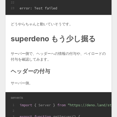
22
error: Test failed
23
どうやらちゃんと動いていそうです。
superdeno もう少し掘る
サーバー側で、ヘッダーへの情報の付与や、ペイロードの
付与を確認してみます。
ヘッダーの付与
サーバー側。
server.ts
import
 { 
Server
 } 
from
"https://deno.land/std@
1
2
export
function
getServer
(
) {
3