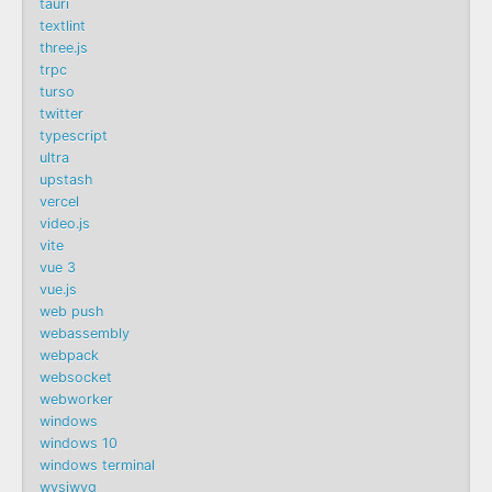
tauri
textlint
three.js
trpc
turso
twitter
typescript
ultra
upstash
vercel
video.js
vite
vue 3
vue.js
web push
webassembly
webpack
websocket
webworker
windows
windows 10
windows terminal
wysiwyg