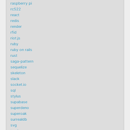
raspberry pi
rc522
react
redis
render
rfid
riot.js
ruby
ruby on rails
rust
saga-pattern
sequelize
skeleton
slack
socket.io
sql
stylus
supabase
superdeno
superoak
surrealdb
svg