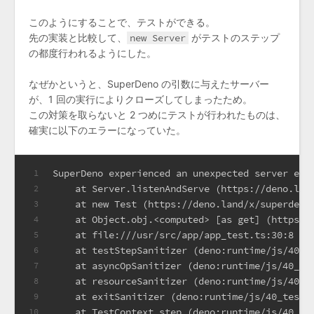
このようにすることで、テストができる。
先の実装と比較して、
new Server
がテストのステップ
の都度行われるようにした。
なぜかというと、SuperDeno の引数に与えたサーバー
が、1 回の実行によりクローズしてしまったため。
この対策を取らないと 2 つめにテストが行われたものは、
確実に以下のエラーになっていた。
SuperDeno experienced an unexpected server err
1
    at Server.listenAndServe (https://deno.lan
2
    at new Test (https://deno.land/x/superdeno
3
    at Object.obj.<computed> [as get] (https:/
4
    at file:///usr/src/app/app_test.ts:30:8
5
    at testStepSanitizer (deno:runtime/js/40_t
6
    at asyncOpSanitizer (deno:runtime/js/40_te
7
    at resourceSanitizer (deno:runtime/js/40_t
8
    at exitSanitizer (deno:runtime/js/40_testi
9
    at TestContext.step (deno:runtime/js/40_te
10