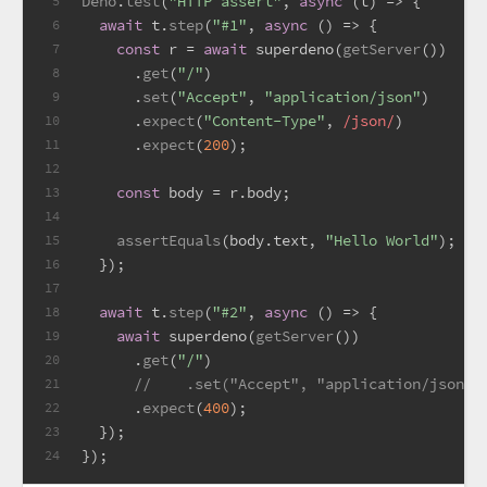
Deno
.
test
(
"HTTP assert"
, 
async
 (t) => {
5
await
 t.
step
(
"#1"
, 
async
 () => {
6
const
 r = 
await
 superdeno(
getServer
())
7
      .
get
(
"/"
)
8
      .
set
(
"Accept"
, 
"application/json"
)
9
      .
expect
(
"Content-Type"
, 
/json/
)
10
      .
expect
(
200
);
11
12
const
 body = r.
body
;
13
14
assertEquals
(body.
text
, 
"Hello World"
);
15
  });
16
17
await
 t.
step
(
"#2"
, 
async
 () => {
18
await
 superdeno(
getServer
())
19
      .
get
(
"/"
)
20
//    .set("Accept", "application/j
21
      .
expect
(
400
);
22
  });
23
});
24