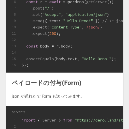
const
 r = 
await
 superdeno(
getServer
())
6
    .
post
(
"/"
)
7
    .
set
(
"Accept"
, 
"application/json"
)
8
    .
send
({ 
text
: 
"Hello Deno!"
 }) 
// <= json
9
    .
expect
(
"Content-Type"
, 
/json/
)
10
    .
expect
(
200
);
11
12
const
 body = r.
body
;
13
14
assertEquals
(body.
text
, 
"Hello Deno!"
);
15
});
16
ペイロードの付与(Form)
json が送れたで Form も送ってみます。
server.ts
import
 { 
Server
 } 
from
"https://deno.land/std@
1
2