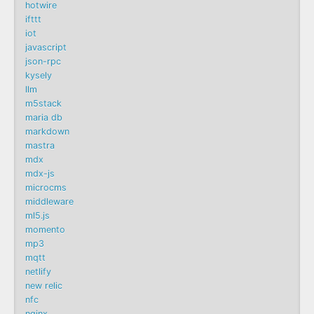
hotwire
ifttt
iot
javascript
json-rpc
kysely
llm
m5stack
maria db
markdown
mastra
mdx
mdx-js
microcms
middleware
ml5.js
momento
mp3
mqtt
netlify
new relic
nfc
nginx