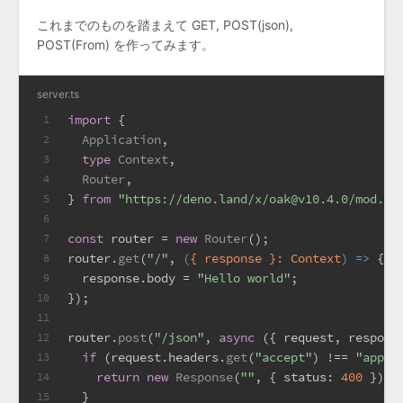
これまでのものを踏まえて GET, POST(json),
POST(From) を作ってみます。
server.ts
import
 {
1
Application
,
2
type
Context
,
3
Router
,
4
} 
from
"https://deno.land/x/oak@v10.4.0/mod.ts
5
6
const
 router = 
new
Router
();
7
router.
get
(
"/"
, 
(
{ response }: Context
) =>
 {
8
  response.
body
 = 
"Hello world"
;
9
});
10
11
router.
post
(
"/json"
, 
async
 ({ request, respons
12
if
 (request.
headers
.
get
(
"accept"
) !== 
"appli
13
return
new
Response
(
""
, { 
status
: 
400
 });
14
  }
15