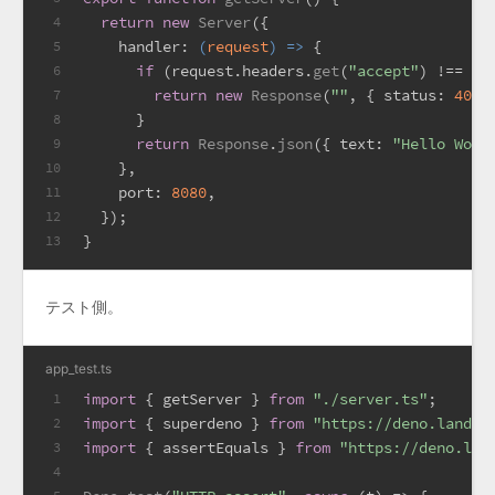
return
new
Server
({
4
handler
: 
(
request
) =>
 {
5
if
 (request.
headers
.
get
(
"accept"
) !== 
"a
6
return
new
Response
(
""
, { 
status
: 
400
 
7
      }
8
return
Response
.
json
({ 
text
: 
"Hello Worl
9
    },
10
port
: 
8080
,
11
  });
12
}
13
テスト側。
app_test.ts
import
 { getServer } 
from
"./server.ts"
;
1
import
 { superdeno } 
from
"https://deno.land/x
2
import
 { assertEquals } 
from
"https://deno.lan
3
4