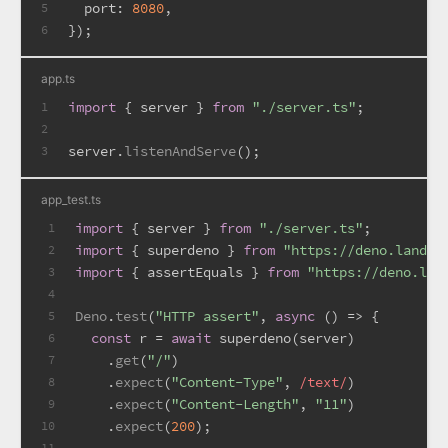
port
: 
8080
,
5
});
6
app.ts
import
 { server } 
from
"./server.ts"
;
1
2
server.
listenAndServe
();
3
app_test.ts
import
 { server } 
from
"./server.ts"
;
1
import
 { superdeno } 
from
"https://deno.land/x
2
import
 { assertEquals } 
from
"https://deno.lan
3
4
Deno
.
test
(
"HTTP assert"
, 
async
 () => {
5
const
 r = 
await
 superdeno(server)
6
    .
get
(
"/"
)
7
    .
expect
(
"Content-Type"
, 
/text/
)
8
    .
expect
(
"Content-Length"
, 
"11"
)
9
    .
expect
(
200
);
10
11