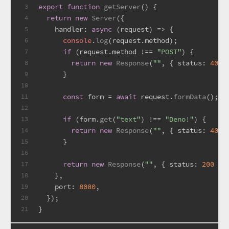
export
function
getServer
(
) {
3
return
new
Server
({
4
handler
: 
async
 (request) => {
5
console
.
log
(request.
method
);
6
if
 (request.
method
 !== 
"POST"
) {
7
return
new
Response
(
""
, { 
status
: 
400
 
8
      }
9
10
const
 form = 
await
 request.
formData
();
11
12
if
 (form.
get
(
"text"
) !== 
"Deno!"
) {
13
return
new
Response
(
""
, { 
status
: 
400
 
14
      }
15
16
return
new
Response
(
""
, { 
status
: 
200
 })
17
    },
18
port
: 
8080
,
19
  });
20
}
21