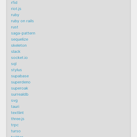
rfid
riot.js
ruby
ruby on rails
rust
saga-pattern
sequelize
skeleton
slack
socket.io
sql
stylus
supabase
superdeno
superoak
surrealdb
svg
tauri
textlint
three.js
trpc
turso