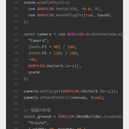
scene.
enablePhysics
(
20
new
BABYLON
.
Vector3
(
0
, -
9.8
, 
0
),
21
new
BABYLON
.
HavokPlugin
(
true
, havok)
22
);
23
24
const
 camera = 
new
BABYLON
.
ArcRotateCamera
(
25
"Camera"
,
26
  (
Math
.
PI
 * 
60
) / 
180
,
27
  (
Math
.
PI
 * 
120
) / 
180
,
28
  -
40
,
29
BABYLON
.
Vector3
.
Zero
(),
30
  scene
31
);
32
33
camera.
setTarget
(
BABYLON
.
Vector3
.
Zero
());
34
camera.
attachControl
(canvas, 
true
);
35
36
// 地面の作成
37
const
 ground = 
BABYLON
.
MeshBuilder
.
CreateGrou
38
"Ground"
,
39
40