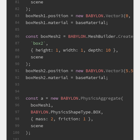
  scene
81
);
82
boxMesh1.
position
 = 
new
BABYLON
.
Vector3
(
0
, 
0.
83
boxMesh1.
material
 = baseMaterial;
84
85
const
 boxMesh2 = 
BABYLON
.
MeshBuilder
.
CreateBo
86
`box2`
,
87
  { 
height
: 
1
, 
width
: 
1
, 
depth
: 
10
 },
88
  scene
89
);
90
boxMesh2.
position
 = 
new
BABYLON
.
Vector3
(
5.5
, 
91
boxMesh2.
material
 = baseMaterial;
92
93
94
const
 a = 
new
BABYLON
.
PhysicsAggregate
(
95
  boxMesh1,
96
BABYLON
.
PhysicsShapeType
.
BOX
,
97
  { 
mass
: 
2
, 
friction
: 
1
 },
98
  scene
99
);
100
101