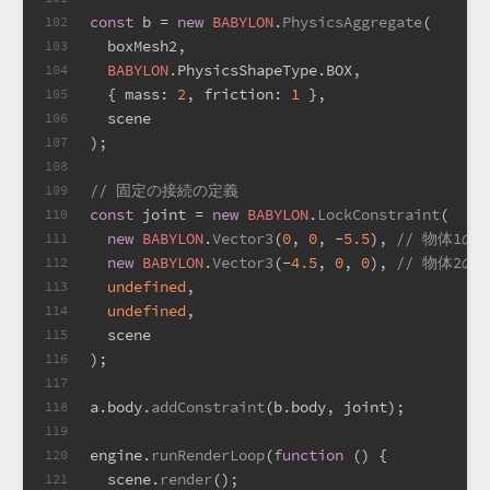
const
 b = 
new
BABYLON
.
PhysicsAggregate
(
102
  boxMesh2,
103
BABYLON
.
PhysicsShapeType
.
BOX
,
104
  { 
mass
: 
2
, 
friction
: 
1
 },
105
  scene
106
);
107
108
// 固定の接続の定義
109
const
 joint = 
new
BABYLON
.
LockConstraint
(
110
new
BABYLON
.
Vector3
(
0
, 
0
, -
5.5
), 
// 物体1
111
new
BABYLON
.
Vector3
(-
4.5
, 
0
, 
0
), 
// 物体2
112
undefined
,
113
undefined
,
114
  scene
115
);
116
117
a.
body
.
addConstraint
(b.
body
, joint);
118
119
engine.
runRenderLoop
(
function
 (
) {
120
  scene.
render
();
121