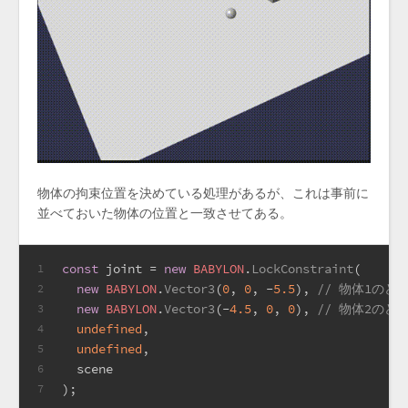
物体の拘束位置を決めている処理があるが、これは事前に
並べておいた物体の位置と一致させてある。
const
 joint = 
new
BABYLON
.
LockConstraint
(
1
new
BABYLON
.
Vector3
(
0
, 
0
, -
5.5
), 
// 物体1の
2
new
BABYLON
.
Vector3
(-
4.5
, 
0
, 
0
), 
// 物体2のど
3
undefined
,
4
undefined
,
5
  scene
6
);
7