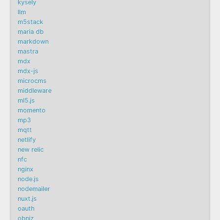
kysely
llm
m5stack
maria db
markdown
mastra
mdx
mdx-js
microcms
middleware
ml5.js
momento
mp3
mqtt
netlify
new relic
nfc
nginx
node.js
nodemailer
nuxt.js
oauth
obniz