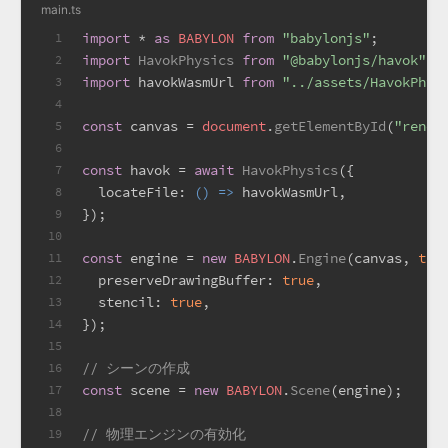
main.ts
import
 * 
as
BABYLON
from
"babylonjs"
;
1
import
HavokPhysics
from
"@babylonjs/havok"
;
2
import
 havokWasmUrl 
from
"../assets/HavokPhys
3
4
const
 canvas = 
document
.
getElementById
(
"rende
5
6
const
 havok = 
await
HavokPhysics
({
7
locateFile
: 
() =>
 havokWasmUrl,
8
});
9
10
const
 engine = 
new
BABYLON
.
Engine
(canvas, 
tru
11
preserveDrawingBuffer
: 
true
,
12
stencil
: 
true
,
13
});
14
15
// シーンの作成
16
const
 scene = 
new
BABYLON
.
Scene
(engine);
17
18
// 物理エンジンの有効化
19