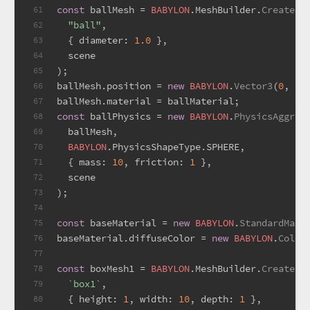
const
 ballMesh = 
BABYLON
.
MeshBuilder
.
CreateSp
61
"ball"
,
62
  { 
diameter
: 
1.0
 },
63
  scene
64
);
65
ballMesh.
position
 = 
new
BABYLON
.
Vector3
(
0
, 
1
,
66
ballMesh.
material
 = ballMaterial;
67
const
 ballPhysics = 
new
BABYLON
.
PhysicsAggreg
68
  ballMesh,
69
BABYLON
.
PhysicsShapeType
.
SPHERE
,
70
  { 
mass
: 
10
, 
friction
: 
1
 },
71
  scene
72
);
73
74
const
 baseMaterial = 
new
BABYLON
.
StandardMate
75
baseMaterial.
diffuseColor
 = 
new
BABYLON
.
Color
76
77
const
 boxMesh1 = 
BABYLON
.
MeshBuilder
.
CreateBo
78
`box1`
,
79
  { 
height
: 
1
, 
width
: 
10
, 
depth
: 
1
 },
80