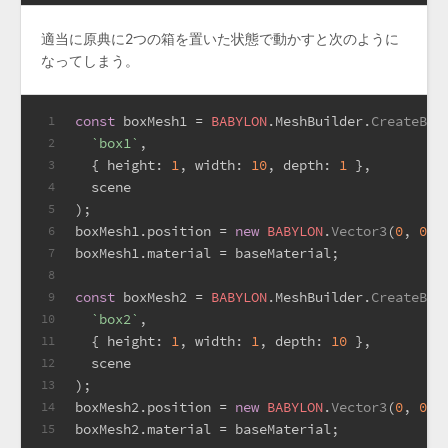
適当に原典に2つの箱を置いた状態で動かすと次のように
なってしまう。
const
 boxMesh1 = 
BABYLON
.
MeshBuilder
.
CreateBox
1
`box1`
,
2
  { 
height
: 
1
, 
width
: 
10
, 
depth
: 
1
 },
3
  scene
4
);
5
boxMesh1.
position
 = 
new
BABYLON
.
Vector3
(
0
, 
0.5
6
boxMesh1.
material
 = baseMaterial;
7
8
const
 boxMesh2 = 
BABYLON
.
MeshBuilder
.
CreateBox
9
`box2`
,
10
  { 
height
: 
1
, 
width
: 
1
, 
depth
: 
10
 },
11
  scene
12
);
13
boxMesh2.
position
 = 
new
BABYLON
.
Vector3
(
0
, 
0.5
14
boxMesh2.
material
 = baseMaterial;
15