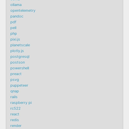
ollama
opentelemetry
pandoc
pdf
pell
php
pixi.js
planetscale
plotly.js
postgresql
postson
powershell
preact
psvg
puppeteer
qnap
rails
raspberry pi
rc522
react
redis
render