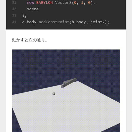
new
BABYLON
.
Vector3
(
0
, 
1
, 
0
),
31
  scene
32
);
33
c.
body
.
addConstraint
(b.
body
, joint2);
34
動かすと次の通り。