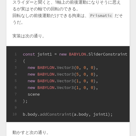
スライダーと聞くと、1軸上の前後運動になりそうに思え
るが実はその軸での回転のできる。
回転なしの前後運動だけできる拘束は、
Prismatic
だそ
うだ。
実装は次の通り。
const
 joint1 = 
new
BABYLON
.
SliderConstraint
1
(
2
new
BABYLON
.
Vector3
(
0
, 
0
, 
0
),
3
new
BABYLON
.
Vector3
(
5
, 
0
, 
0
),
4
new
BABYLON
.
Vector3
(
1
, 
0
, 
0
),
5
new
BABYLON
.
Vector3
(
1
, 
0
, 
0
),
6
  scene
7
);
8
9
b.
body
.
addConstraint
(a.
body
, joint1);
10
動かすと次の通り。