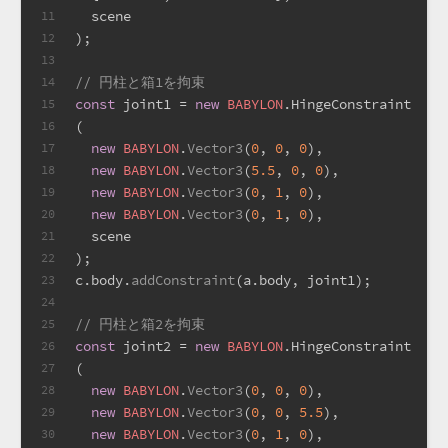
  scene
11
);
12
13
// 円柱と箱1を拘束
14
const
 joint1 = 
new
BABYLON
.
HingeConstraint
15
(
16
new
BABYLON
.
Vector3
(
0
, 
0
, 
0
),
17
new
BABYLON
.
Vector3
(
5.5
, 
0
, 
0
),
18
new
BABYLON
.
Vector3
(
0
, 
1
, 
0
),
19
new
BABYLON
.
Vector3
(
0
, 
1
, 
0
),
20
  scene
21
);
22
c.
body
.
addConstraint
(a.
body
, joint1);
23
24
// 円柱と箱2を拘束
25
const
 joint2 = 
new
BABYLON
.
HingeConstraint
26
(
27
new
BABYLON
.
Vector3
(
0
, 
0
, 
0
),
28
new
BABYLON
.
Vector3
(
0
, 
0
, 
5.5
),
29
new
BABYLON
.
Vector3
(
0
, 
1
, 
0
),
30