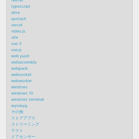
twitter
typescript
ultra
upstash
vercel
video.js
vite
vue 3
vue.js
web push
webassembly
webpack
websocket
webworker
windows
windows 10
windows terminal
wysiwyg
その他
ストアアプリ
ストリーミング
テスト
ドアセンサー