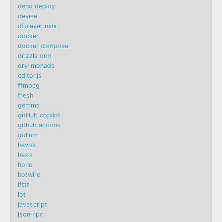
deno deploy
devise
dfplayer mini
docker
docker compose
drizzle orm
dry-monads
editor.js
ffmpeg
fresh
gemma
gitHub copilot
github actions
gollum
havok
hexo
hono
hotwire
ifttt
iot
javascript
json-rpc