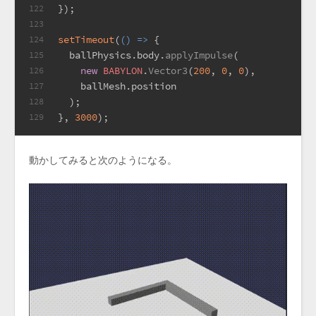
});
122
123
setTimeout
(
() =>
 {
124
  ballPhysics.
body
.
applyImpulse
(
125
new
BABYLON
.
Vector3
(
200
, 
0
, 
0
),
126
    ballMesh.
position
127
  );
128
}, 
3000
);
129
動かしてみると次のようになる。