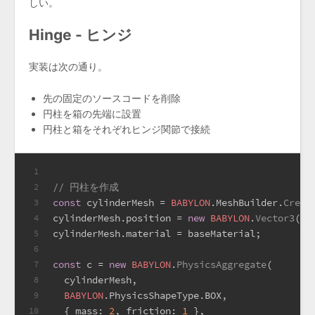
しい。
Hinge - ヒンジ
実装は次の通り。
先の固定のソースコードを削除
円柱を箱の先端に設置
円柱と箱をそれぞれヒンジ関節で接続
1
// 円柱を作成
2
const
 cylinderMesh = 
BABYLON
.
MeshBuilder
.
Creat
3
cylinderMesh.
position
 = 
new
BABYLON
.
Vector3
(
5.
4
cylinderMesh.
material
 = baseMaterial;
5
6
const
 c = 
new
BABYLON
.
PhysicsAggregate
(
7
  cylinderMesh,
8
BABYLON
.
PhysicsShapeType
.
BOX
,
9
  { 
mass
: 
2
, 
friction
: 
1
 },
10