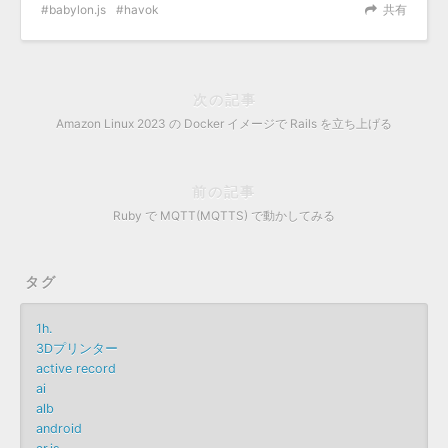
babylon.js
havok
共有
次の記事
Amazon Linux 2023 の Docker イメージで Rails を立ち上げる
前の記事
Ruby で MQTT(MQTTS) で動かしてみる
タグ
1h.
3Dプリンター
active record
ai
alb
android