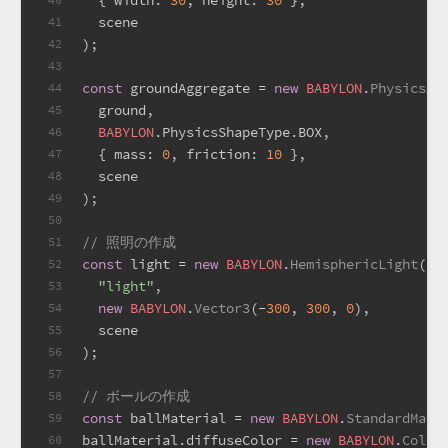
  { 
width
: 
30
, 
height
: 
30
 },
  scene
41
);
42
43
const
 groundAggregate = 
new
BABYLON
.
PhysicsAg
44
  ground,
45
BABYLON
.
PhysicsShapeType
.
BOX
,
46
  { 
mass
: 
0
, 
friction
: 
10
 },
47
  scene
48
);
49
50
// 照明の作成
51
const
 light = 
new
BABYLON
.
HemisphericLight
(
52
"light"
,
53
new
BABYLON
.
Vector3
(-
300
, 
300
, 
0
),
54
  scene
55
);
56
57
// ボールの作成
58
const
 ballMaterial = 
new
BABYLON
.
StandardMate
59
ballMaterial.
diffuseColor
 = 
new
BABYLON
.
Color
60