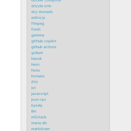
docker compose
drizzle orm
dry-monads
editor.js
ffmpeg
fresh
gemma
gitHub copilot
github actions
gollum
havok
hexo
hono
hotwire
ifttt
iot
javascript
json-rpc
kysely
llm
m5stack
maria db
markdown