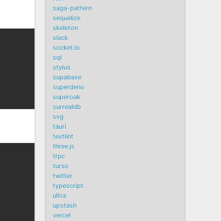
saga-pattern
sequelize
skeleton
slack
socket.io
sql
stylus
supabase
superdeno
superoak
surrealdb
svg
tauri
textlint
three.js
trpc
turso
twitter
typescript
ultra
upstash
vercel