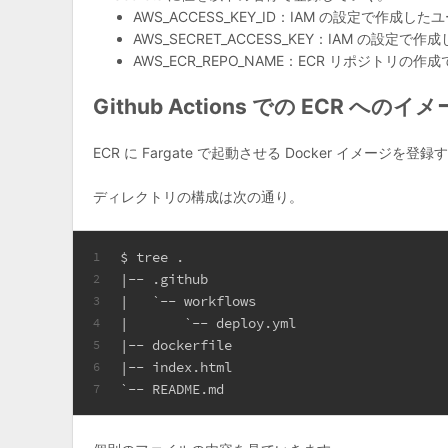
AWS_ACCESS_KEY_ID：IAM の設定で作成
AWS_SECRET_ACCESS_KEY：IAM の
AWS_ECR_REPO_NAME：ECR リポジトリ
Github Actions での ECR への
ECR に Fargate で起動させる Docker イメージを登録
ディレクトリの構成は次の通り。
$ tree .
1
|-- .github
2
|   `-- workflows
3
|       `-- deploy.yml
4
|-- dockerfile
5
|-- index.html
6
`-- README.md
7