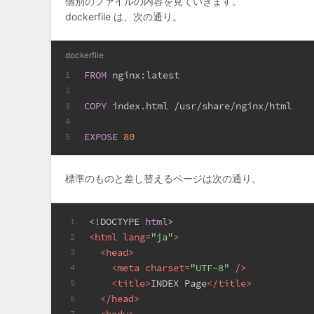
個別のファイルの内容を見ていきます。
dockerfile は、次の通り。
dockerfile
FROM
 nginx:latest
1
2
COPY
 index.html /usr/share/nginx/html
3
4
EXPOSE
80
5
標準のものと差し替えるページは次の通り。
<!DOCTYPE 
html
>
1
<
html
lang
=
"ja"
>
2
<
head
>
3
<
meta
charset
=
"UTF-8"
 />
4
<
title
>
INDEX Page
</
title
>
5
</
head
>
6
<
body
>
7