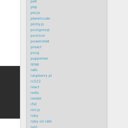
pell
php
pixi.js
planetscale
plotly.js
postgresql
postson
powershell
preact
psvg
puppeteer
qnap
rails
raspberry pi
rc522
react
redis
render
rfid
riot.js
ruby
ruby on rails
rust