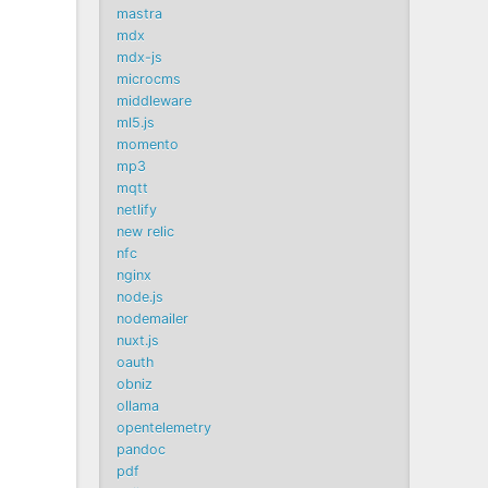
mastra
mdx
mdx-js
microcms
middleware
ml5.js
momento
mp3
mqtt
netlify
new relic
nfc
nginx
node.js
nodemailer
nuxt.js
oauth
obniz
ollama
opentelemetry
pandoc
pdf