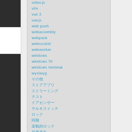
video.js
vite
vue 3
vue.js
web push
webassembly
webpack
websocket
webworker
windows
windows 10
windows terminal
wysiwyg
その他
ストアアプリ
ストリーミング
テスト
ドアセンサー
ヤルキスイッチ
ロック
同期
楽観的ロック