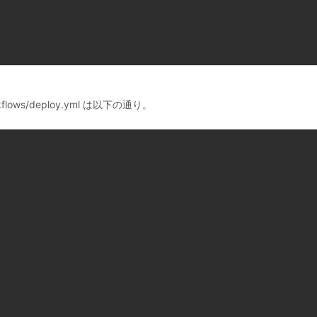
lows/deploy.yml は以下の通り。