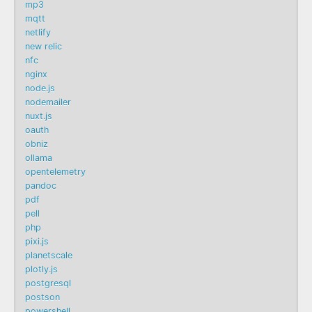
mp3
mqtt
netlify
new relic
nfc
nginx
node.js
nodemailer
nuxt.js
oauth
obniz
ollama
opentelemetry
pandoc
pdf
pell
php
pixi.js
planetscale
plotly.js
postgresql
postson
powershell