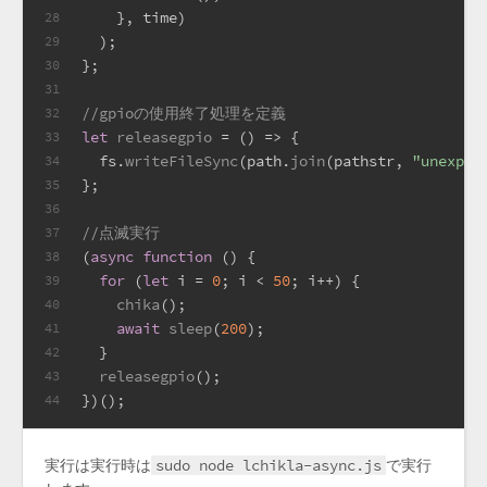
    }, time)
28
  );
29
};
30
31
//gpioの使用終了処理を定義
32
let
releasegpio
 = (
) => {
33
  fs.
writeFileSync
(path.
join
(pathstr, 
"unexpor
34
};
35
36
//点滅実行
37
(
async
function
 (
) {
38
for
 (
let
 i = 
0
; i < 
50
; i++) {
39
chika
();
40
await
sleep
(
200
);
41
  }
42
releasegpio
();
43
})();
44
実行は実行時は
sudo node lchikla-async.js
で実行