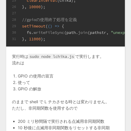
clearInterval
(chika);
25
}, 
10000
);
26
27
//gpioの使用終了処理を定義
28
setTimeout
(
() =>
 {
29
  fs.
writeFileSync
(path.
join
(pathstr, 
"unexpor
30
}, 
11000
);
31
実行時は
sudo node lchika.js
で実行します。
流れは
GPIO の使用の宣言
使って
GPIO の解放
のままで shell で L チカさせる時とは変わりません。
ただし、非同期関数を使用するので
200 ミリ秒間隔で実行される点滅用非同期関数
10 秒後に点滅用非同期関数をリセットする非同期