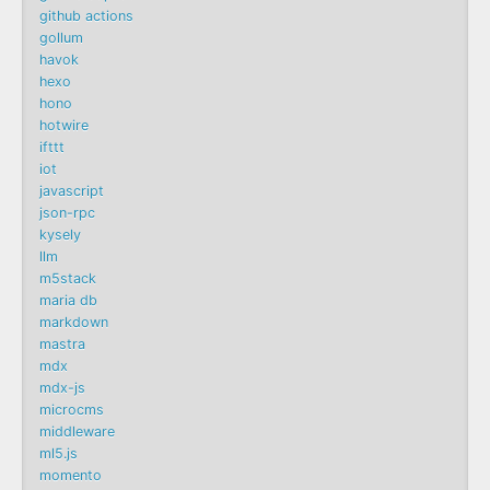
github actions
gollum
havok
hexo
hono
hotwire
ifttt
iot
javascript
json-rpc
kysely
llm
m5stack
maria db
markdown
mastra
mdx
mdx-js
microcms
middleware
ml5.js
momento