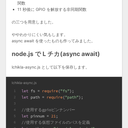
関数
11 秒後に GPIO を解放する非同期関数
の三つを用意しました。
ややわかりにくい気もします。
async await を使ったものも作ってみました。
node.js で L チカ(async await)
lchikla-async.js として以下を保存します。
lchikla-async.js
let
 fs = 
require
(
"fs"
);
1
let
 path = 
require
(
"path"
);
2
3
//使用するgpioピンナンバー
4
let
 pinnum = 
21
;
5
//使用する仮想ファイルのパスを定義
6