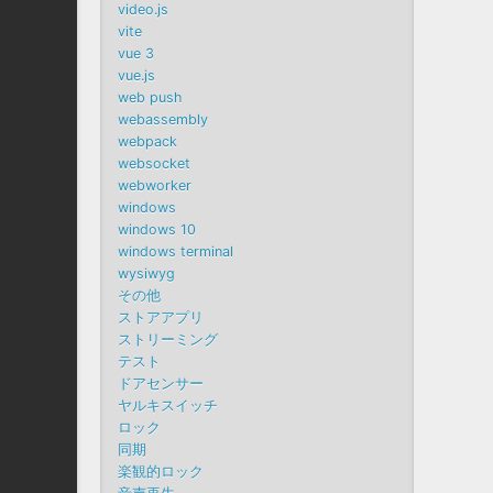
video.js
vite
vue 3
vue.js
web push
webassembly
webpack
websocket
webworker
windows
windows 10
windows terminal
wysiwyg
その他
ストアアプリ
ストリーミング
テスト
ドアセンサー
ヤルキスイッチ
ロック
同期
楽観的ロック