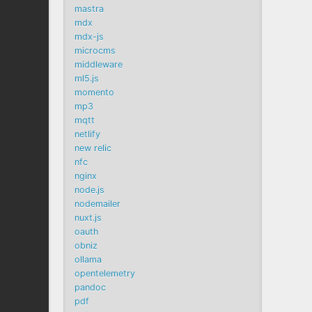
mastra
mdx
mdx-js
microcms
middleware
ml5.js
momento
mp3
mqtt
netlify
new relic
nfc
nginx
node.js
nodemailer
nuxt.js
oauth
obniz
ollama
opentelemetry
pandoc
pdf