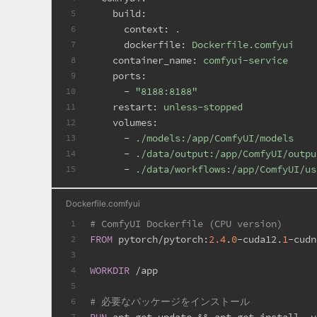
build:
5
context:
.
6
dockerfile:
Dockerfile.comfyui
7
container_name:
comfyui-service
8
ports:
9
-
"8188:8188"
10
restart:
unless-stopped
11
volumes:
12
-
./models:/app/ComfyUI/models
13
-
./data/output:/app/ComfyUI/outpu
14
-
./data/workflows:/app/ComfyUI/us
15
Dockerfile.comfyui
# ComfyUI Dockerfile (CPU version)
1
FROM
 pytorch/pytorch:
2.4
.
0
-cuda12.
1
-cudn
2
3
WORKDIR
 /app
4
5
# 必要なパッケージをインストール
6
RUN
 apt-get update && apt-get install -y
7