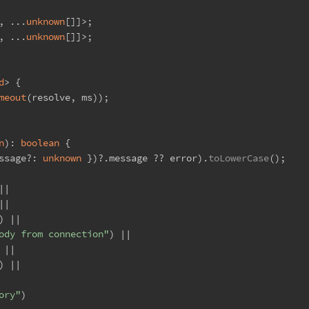
, ...
unknown
[]]>;
, ...
unknown
[]]>;
d
> {
meout
(resolve, ms));
n
): 
boolean
 {
ssage?: 
unknown
 })?.
message
 ?? error).
toLowerCase
();
||
||
) ||
ody from connection"
) ||
 ||
) ||
ory"
)