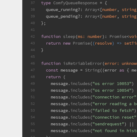
type
ComfyQueueResponse
 = {
37
  queue_running?: 
Array
<[
number
, 
string
38
  queue_pending?: 
Array
<[
number
, 
string
39
};
40
41
function
sleep
(
ms: 
number
): 
Promise
<
voi
42
return
new
Promise
(
(
resolve
) =>
setTi
43
}
44
45
function
isRetriableError
(
error: 
unknow
46
const
 message = 
String
((error 
as
 { me
47
return
 (
48
    message.
includes
(
"os error 10053"
) 
49
    message.
includes
(
"os error 10054"
) 
50
    message.
includes
(
"connection error"
51
    message.
includes
(
"error reading a b
52
    message.
includes
(
"failed to fetch"
)
53
    message.
includes
(
"connection reset"
54
    message.
includes
(
"sendrequest"
) ||
55
    message.
includes
(
"not found in hist
56