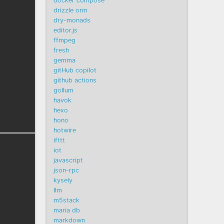
docker compose
drizzle orm
dry-monads
editor.js
ffmpeg
fresh
gemma
gitHub copilot
github actions
gollum
havok
hexo
hono
hotwire
ifttt
iot
javascript
json-rpc
kysely
llm
m5stack
maria db
markdown