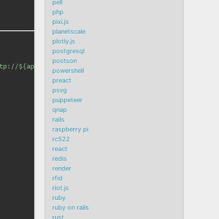
pell
php
pixi.js
planetscale
plotly.js
postgresql
postson
tp://
${apiHost}
`
;
powershell
preact
psvg
puppeteer
qnap
rails
raspberry pi
rc522
react
redis
render
rfid
riot.js
ruby
ruby on rails
rust