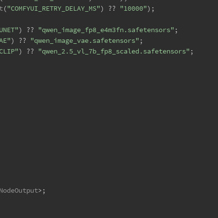
t
(
"COMFYUI_RETRY_DELAY_MS"
) ?? 
"10000"
);
UNET"
) ?? 
"qwen_image_fp8_e4m3fn.safetensors"
;
AE"
) ?? 
"qwen_image_vae.safetensors"
;
CLIP"
) ?? 
"qwen_2.5_vl_7b_fp8_scaled.safetensors"
;
NodeOutput
>;