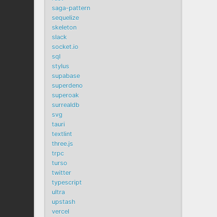
saga-pattern
sequelize
skeleton
slack
socket.io
sql
stylus
supabase
superdeno
superoak
surrealdb
svg
tauri
textlint
three.js
trpc
turso
twitter
typescript
ultra
upstash
vercel