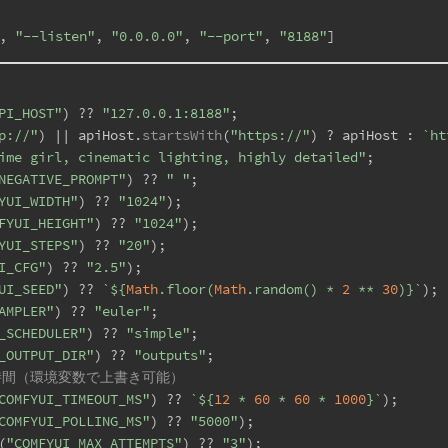
, 
"--listen"
, 
"0.0.0.0"
, 
"--port"
, 
"8188"
]
PI_HOST"
) ?? 
"127.0.0.1:8188"
;
p://"
) || apiHost.
startsWith
(
"https://"
) ? apiHost : 
`ht
ime girl, cinematic lighting, highly detailed"
;
NEGATIVE_PROMPT"
) ?? 
" "
;
YUI_WIDTH"
) ?? 
"1024"
);
FYUI_HEIGHT"
) ?? 
"1024"
);
YUI_STEPS"
) ?? 
"20"
);
I_CFG"
) ?? 
"2.5"
);
UI_SEED"
) ?? 
`
${
Math
.floor(
Math
.random() * 
2
 ** 
30
)}
`
);
AMPLER"
) ?? 
"euler"
;
_SCHEDULER"
) ?? 
"simple"
;
_OUTPUT_DIR"
) ?? 
"outputs"
;
2時間（環境変数で上書き可能）
COMFYUI_TIMEOUT_MS"
) ?? 
`
${
12
 * 
60
 * 
60
 * 
1000
}
`
);
COMFYUI_POLLING_MS"
) ?? 
"5000"
);
(
"COMFYUI_MAX_ATTEMPTS"
) ?? 
"3"
);