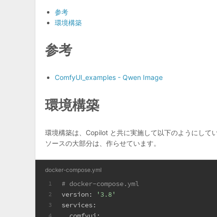
参考
環境構築
参考
ComfyUI_examples - Qwen Image
環境構築
環境構築は、Copilot と共に実施して以下のようにして
ソースの大部分は、作らせています。
docker-compose.yml
# docker-compose.yml
1
version:
'3.8'
2
services:
3
comfyui:
4