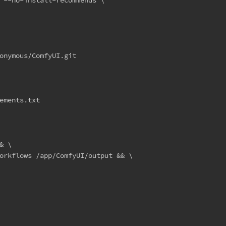
onymous/ComfyUI.git
ements.txt
& \
orkflows /app/ComfyUI/output && \