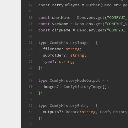
const
 retryDelayMs = 
Number
(
Deno
.
env
.
ge
17
18
const
 unetName = 
Deno
.
env
.
get
(
"COMFYUI_
19
const
 vaeName = 
Deno
.
env
.
get
(
"COMFYUI_V
20
const
 clipName = 
Deno
.
env
.
get
(
"COMFYUI_
21
22
type
ComfyHistoryImage
 = {
23
filename
: 
string
;
24
  subfolder?: 
string
;
25
type
?: 
string
;
26
};
27
28
type
ComfyHistoryNodeOutput
 = {
29
  images?: 
ComfyHistoryImage
[];
30
};
31
32
type
ComfyHistoryEntry
 = {
33
  outputs?: 
Record
<
string
, 
ComfyHistory
34
};
35
36