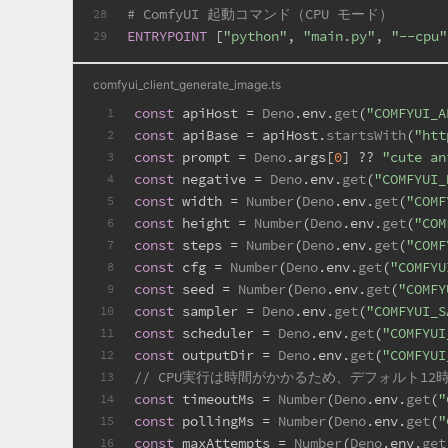
# ComfyUI 起動コマンド（CPU モード）
28
ENTRYPOINT
 [
"python"
, 
"main.py"
, 
"--cpu"
29
comfyui_client_generate_image.ts
const
 apiHost = 
Deno
.
env
.
get
(
"COMFYUI_A
1
const
 apiBase = apiHost.
startsWith
(
"htt
2
const
 prompt = 
Deno
.
args
[
0
] ?? 
"cute an
3
const
 negative = 
Deno
.
env
.
get
(
"COMFYUI_
4
const
 width = 
Number
(
Deno
.
env
.
get
(
"COMF
5
const
 height = 
Number
(
Deno
.
env
.
get
(
"COM
6
const
 steps = 
Number
(
Deno
.
env
.
get
(
"COMF
7
const
 cfg = 
Number
(
Deno
.
env
.
get
(
"COMFYU
8
const
 seed = 
Number
(
Deno
.
env
.
get
(
"COMFY
9
const
 sampler = 
Deno
.
env
.
get
(
"COMFYUI_S
10
const
 scheduler = 
Deno
.
env
.
get
(
"COMFYUI
11
const
 outputDir = 
Deno
.
env
.
get
(
"COMFYUI
12
// CPU実行は時間がかかるため、デフォルト1
13
const
 timeoutMs = 
Number
(
Deno
.
env
.
get
(
"
14
const
 pollingMs = 
Number
(
Deno
.
env
.
get
(
"
15
const
 maxAttempts = 
Number
(
Deno
.
env
.
get
16