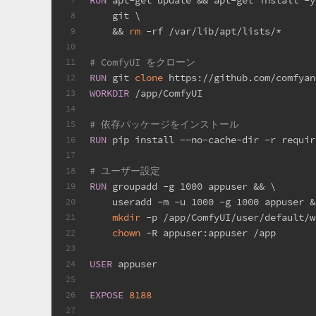
    git \
8
    && 
rm
 -rf /var/lib/apt/lists/*
9
10
# ComfyUI をクローン
11
RUN
 git 
clone
 https://github.com/comfyan
12
WORKDIR
 /app/ComfyUI
13
14
# 依存パッケージをインストール
15
RUN
 pip install --no-cache-dir -r requir
16
17
# ユーザー設定
18
RUN
 groupadd -g 1000 appuser && \
19
    useradd -m -u 1000 -g 1000 appuser &
20
mkdir
 -p /app/ComfyUI/user/default/w
21
chown
 -R appuser:appuser /app
22
23
USER
 appuser
24
25
EXPOSE
8188
26
27