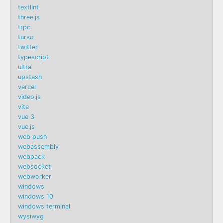
textlint
three.js
trpc
turso
twitter
typescript
ultra
upstash
vercel
video.js
vite
vue 3
vue.js
web push
webassembly
webpack
websocket
webworker
windows
windows 10
windows terminal
wysiwyg