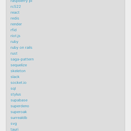
raspberry pi
rc522
react
redis
render
rfid
riot.js
ruby
ruby on rails
rust
saga-pattern
sequelize
skeleton
slack
socket.io
sql
stylus
supabase
superdeno
superoak
surrealdb
svg
tauri