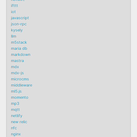
ifttt
iot
javascript
json-rpc
kysely
llm
m5stack
maria db
markdown
mastra
mdx
mdx-js
microcms
middleware
ml5.js
momento
mp3
mqtt
netlify
new relic
nfc
nginx