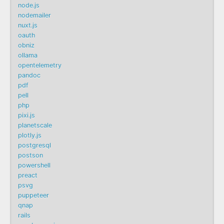
node.js
nodemailer
nuxt.js
oauth
obniz
ollama
opentelemetry
pandoc
pdf
pell
php
pixi.js
planetscale
plotly.js
postgresql
postson
powershell
preact
psvg
puppeteer
qnap
rails