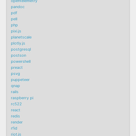
opentelemetry
pandoc
pdf
pell
php
pixi.js
planetscale
plotly.js
postgresql
postson
powershell
preact
psvg
puppeteer
qnap
rails
raspberry pi
rc522
react
redis
render
rfid
riot.js