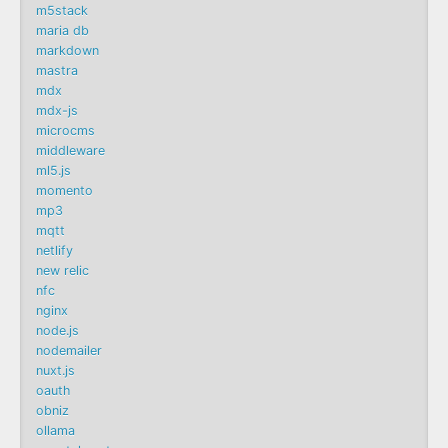
m5stack
maria db
markdown
mastra
mdx
mdx-js
microcms
middleware
ml5.js
momento
mp3
mqtt
netlify
new relic
nfc
nginx
node.js
nodemailer
nuxt.js
oauth
obniz
ollama