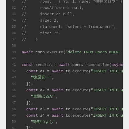
//      rows: [ { id: 1, name: "桃井タロウ" }, 
31
//      rowsAffected: null,
32
//      insertId: null,
33
//      size: 2,
34
//      statement: "select * from users",
35
//      time: 25
36
//    }
37
38
await
 conn.
execute
(
"delete FROM users WHERE na
39
40
const
 results = 
await
 conn.
transaction
(
async
 (
41
const
 a1 = 
await
 tx.
execute
(
"INSERT INTO use
42
"猿原真一"
,
43
  ]);
44
const
 a2 = 
await
 tx.
execute
(
"INSERT INTO use
45
"鬼頭はるか"
,
46
  ]);
47
const
 a3 = 
await
 tx.
execute
(
"INSERT INTO use
48
const
 a4 = 
await
 tx.
execute
(
"INSERT INTO use
49
"雉野つよし"
,
50
  ]);
51