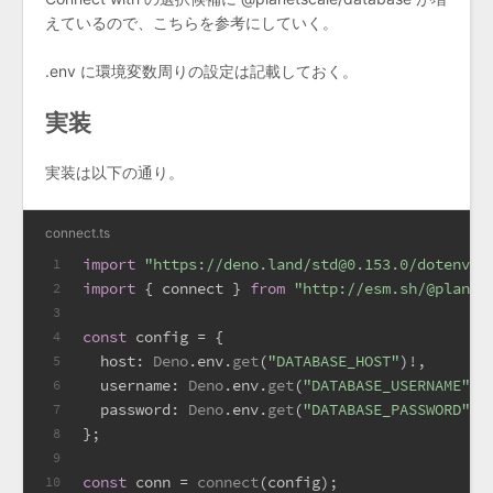
えているので、こちらを参考にしていく。
.env に環境変数周りの設定は記載しておく。
実装
実装は以下の通り。
connect.ts
import
"https://deno.land/std@0.153.0/dotenv/l
1
import
 { connect } 
from
"http://esm.sh/@planet
2
3
const
 config = {
4
host
: 
Deno
.
env
.
get
(
"DATABASE_HOST"
)!,
5
username
: 
Deno
.
env
.
get
(
"DATABASE_USERNAME"
)!
6
password
: 
Deno
.
env
.
get
(
"DATABASE_PASSWORD"
)!
7
};
8
9
const
 conn = 
connect
(config);
10