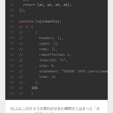
return
 [a1, a2, a3, a4];
52
});
53
54
console
.
log
(results);
55
// => [
56
//      {
57
//        headers: [],
58
//        types: {},
59
//        rows: [],
60
//        rowsAffected: 1,
61
//        insertId: "3",
62
//        size: 0,
63
//        statement: "INSERT INTO users(name
64
//        time: 23
65
//      },
66
//    省略
67
//    ]
68
(たぶんこのクエリの実行がされた瞬間そこはきっと「さ