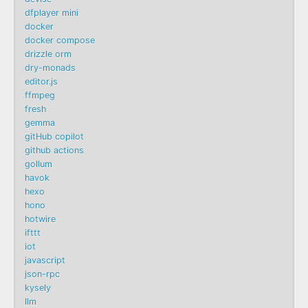
dfplayer mini
docker
docker compose
drizzle orm
dry-monads
editor.js
ffmpeg
fresh
gemma
gitHub copilot
github actions
gollum
havok
hexo
hono
hotwire
ifttt
iot
javascript
json-rpc
kysely
llm