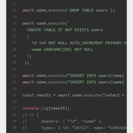
11
await
 conn.
execute
(
`DROP TABLE users`
);
12
13
await
 conn.
execute
(
`
14
  CREATE TABLE IF NOT EXISTS users
15
  (
16
    id int NOT NULL AUTO_INCREMENT PRIMARY KEY
17
    name VARCHAR(256) NOT NULL
18
  );
19
`
);
20
21
await
 conn.
execute
(
"INSERT INTO users(name) VA
22
await
 conn.
execute
(
"INSERT INTO users(name) VA
23
24
const
 result = 
await
 conn.
execute
(
"select * fr
25
26
console
.
log
(result);
27
// => {
28
//      headers: [ "id", "name" ],
29
//      types: { id: "INT32", name: "VARCHAR" 
30