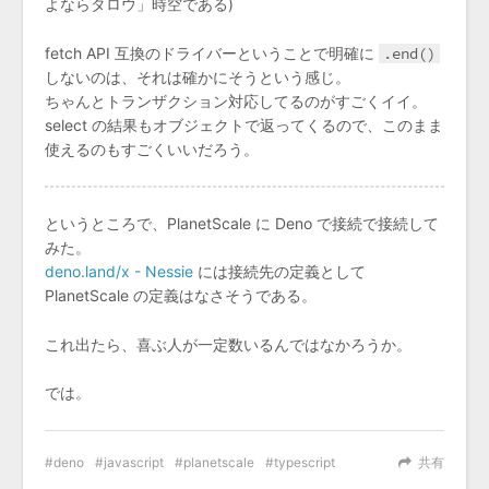
よならタロウ」時空である)
fetch API 互換のドライバーということで明確に
.end()
しないのは、それは確かにそうという感じ。
ちゃんとトランザクション対応してるのがすごくイイ。
select の結果もオブジェクトで返ってくるので、このまま
使えるのもすごくいいだろう。
というところで、PlanetScale に Deno で接続で接続して
みた。
deno.land/x - Nessie
には接続先の定義として
PlanetScale の定義はなさそうである。
これ出たら、喜ぶ人が一定数いるんではなかろうか。
では。
deno
javascript
planetscale
typescript
共有