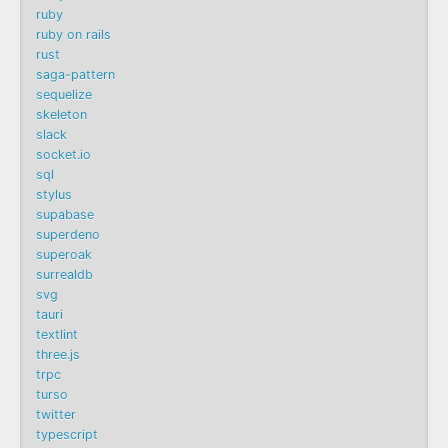
ruby
ruby on rails
rust
saga-pattern
sequelize
skeleton
slack
socket.io
sql
stylus
supabase
superdeno
superoak
surrealdb
svg
tauri
textlint
three.js
trpc
turso
twitter
typescript