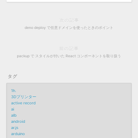
次の記事
deno deploy で任意ドメインを使ったときのポイント
前の記事
packup で スタイルが付いた React コンポーネントを取り扱う
タグ
1h.
3Dプリンター
active record
ai
alb
android
ar.js
arduino