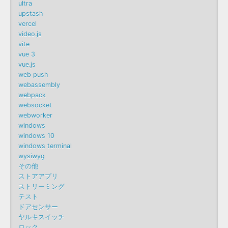
ultra
upstash
vercel
video.js
vite
vue 3
vue.js
web push
webassembly
webpack
websocket
webworker
windows
windows 10
windows terminal
wysiwyg
その他
ストアアプリ
ストリーミング
テスト
ドアセンサー
ヤルキスイッチ
ロック