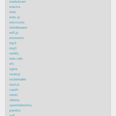
markdown
mastra
mdx
mdx-js
microcms
middleware
ml5.js
momento
mp3
mqtt
netlify
new relic
nfc
nginx
node.js
nodemailer
nuxt.js
oauth
obniz
ollama
opentelemetry
pandoc
pdf