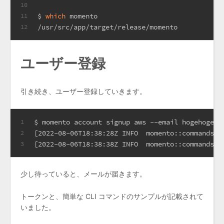
10
$ 
which
 momento
11
/usr/src/app/target/release/momento
12
ユーザー登録
引き続き、ユーザー登録していきます。
$ momento account signup aws --email hogehogeho
1
[2022-08-06T18:38:28Z INFO  momento::commands::
2
[2022-08-06T18:38:38Z INFO  momento::commands::
3
少し待っていると、メールが届きます。
トークンと、簡単な CLI コマンドのサンプルが記載されて
いました。