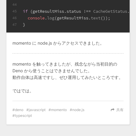
44
if
 (getResultMiss.
status
 !== 
CacheGetStatus
.
Mi
45
console
.
log
(getResultMiss.
text
());
46
}
47
momento に node.js からアクセスできました。
momento を触ってきましたが、残念ながら当初目的の
Deno から使うことはできませんでした。
動作自体は高速ですし、ぜひ運用してみたいところです。
ではでは。
deno
javascript
momento
node.js
共有
typescript