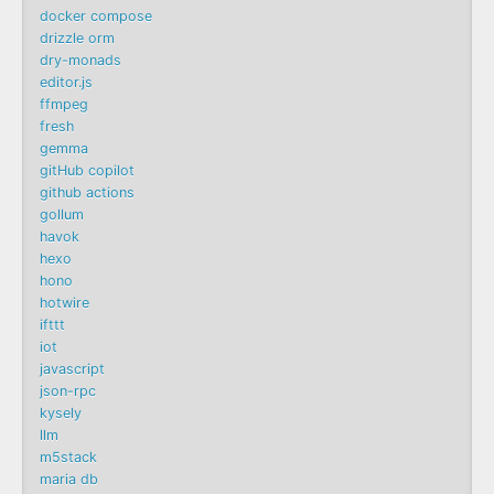
docker compose
drizzle orm
dry-monads
editor.js
ffmpeg
fresh
gemma
gitHub copilot
github actions
gollum
havok
hexo
hono
hotwire
ifttt
iot
javascript
json-rpc
kysely
llm
m5stack
maria db