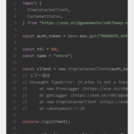
import
 {
2
SimpleCacheClient
,
3
CacheGetStatus
,
4
} 
from
"https://esm.sh/@gomomento/sdk?keep-nam
5
6
const
 auth_token = 
Deno
.
env
.
get
(
"MOMENTO_AUTH_
7
8
const
 ttl = 
60
;
9
const
 name = 
"store"
;
10
11
const
 client = 
new
SimpleCacheClient
(auth_toke
12
// エラー発生
13
// Uncaught TypeError: jt.pino is not a functi
14
//     at new PinoLogger (https://esm.sh/v90/@
15
//     at getLogger (https://esm.sh/v90/@gomom
16
//     at new SimpleCacheClient (https://esm.s
17
//     at <anonymous>:7:16
18
19
console
.
log
(client);
20
21