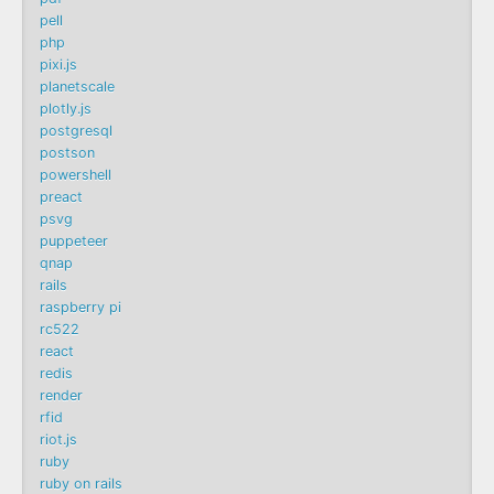
pell
php
pixi.js
planetscale
plotly.js
postgresql
postson
powershell
preact
psvg
puppeteer
qnap
rails
raspberry pi
rc522
react
redis
render
rfid
riot.js
ruby
ruby on rails