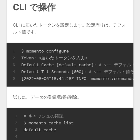
CLI で操作
CLI に届いたトークンを設定します。設定周りは、デフォ
ルト値です。
$ momento configure
1
Token: <届いたトークンを入力>
2
Default Cache [default-cache]: 
# <== デフォル
3
Default Ttl Seconds [600]: 
# <== デフォルト値そ
4
[2022-08-06T18:44:28Z INFO  momento::commands::
5
試しに、データの登録/取得/削除。
# キャッシュの確認
1
$ momento cache list
2
default-cache
3
4