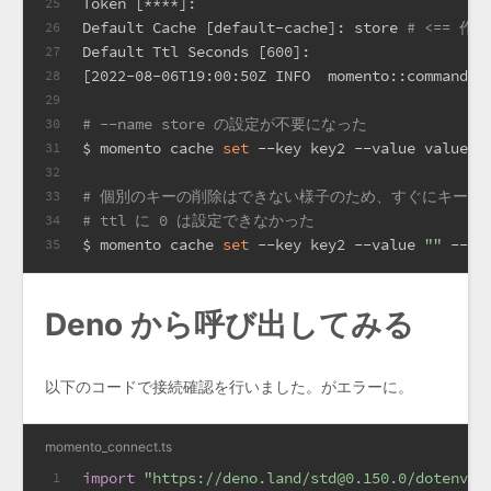
Token [****]:
25
Default Cache [default-cache]: store 
# <== 作
26
Default Ttl Seconds [600]:
27
[2022-08-06T19:00:50Z INFO  momento::commands:
28
29
# --name store の設定が不要になった
30
$ momento cache 
set
 --key key2 --value value2
31
32
# 個別のキーの削除はできない様子のため、すぐにキーを
33
# ttl に 0 は設定できなかった
34
$ momento cache 
set
 --key key2 --value 
""
 --tt
35
Deno から呼び出してみる
以下のコードで接続確認を行いました。がエラーに。
momento_connect.ts
import
"https://deno.land/std@0.150.0/dotenv/l
1