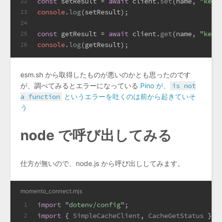
const
 setResult = 
await
 client.
set
(name, 
"key1
22
console
.
log
(setResult);
23
24
const
 getResult = 
await
 client.
get
(name, 
"key1
25
console
.
log
(getResult);
26
esm.sh から取得したものが悪いのかとも思ったのです
が、調べてみるとエラーになっている
Pino が、
is not
a function
というエラーを吐くのは前から起きていそ
う
node で呼び出してみる
仕方が無いので、node.js から呼び出ししてみます。
momento_connect.mjs
import
"dotenv/config"
;
1
import
 { 
SimpleCacheClient
, 
CacheGetStatus
 } 
f
2