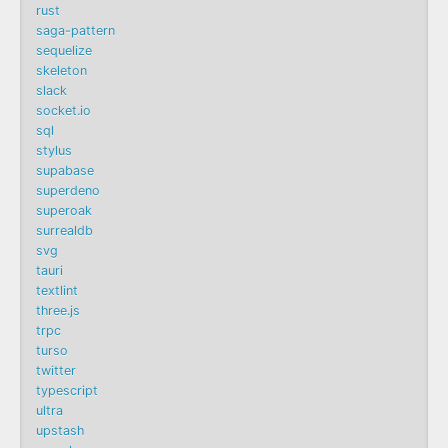
rust
saga-pattern
sequelize
skeleton
slack
socket.io
sql
stylus
supabase
superdeno
superoak
surrealdb
svg
tauri
textlint
three.js
trpc
turso
twitter
typescript
ultra
upstash