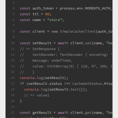
3
const
 auth_token = process.
env
.
MOMENTO_AUTH_TO
4
const
 ttl = 
60
;
5
const
 name = 
"store"
;
6
7
const
 client = 
new
SimpleCacheClient
(auth_toke
8
9
const
 setResult = 
await
 client.
set
(name, 
"key1
10
// => SetResponse {
11
//    textDecoder: TextDecoder { encoding: 'ut
12
//    message: undefined,
13
//    value: Uint8Array(6) [ 118, 97, 108, 117
14
//    }
15
console
.
log
(setResult);
16
if
 (setResult.
status
 !== 
CacheGetStatus
.
Miss
) 
17
console
.
log
(setResult.
text
());
18
// => value1
19
}
20
21
const
 getResult = 
await
 client.
get
(name, 
"key1
22