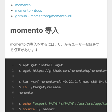
momento
momento - docs
gothub - momentohq/momento-cli
momento 導入
momento の導入をするには、CLI からユーザー登録をす
る必要があります。
$ apt-get install wget
1
$ wget https://github.com/momentohq/momento-cl
2
3
$ tar -xvf momento-cli-0.21.1.linux_x86_64.tar
4
$ 
ls
 ./target/release
5
momento
6
7
$ 
echo
"export PATH=\${PATH}:/usr/src/app/targ
8
$ 
source
 ~/.bashrc
9