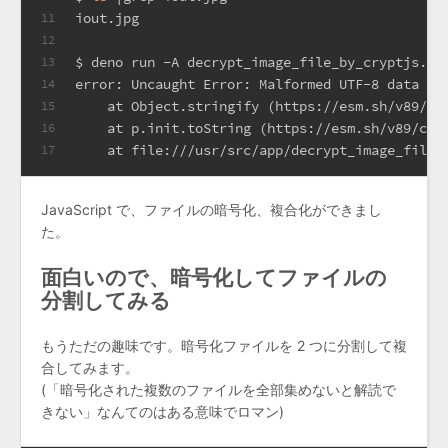
iout.jpg
11
12
$ deno run -A decrypt_image_file_by_cryptjs.ts
13
error: Uncaught Error: Malformed UTF-8 data
14
    at Object.stringify (https://esm.sh/v89/cr
15
    at p.init.toString (https://esm.sh/v89/cry
16
    at file:///usr/src/app/decrypt_image_file_
17
JavaScript で、ファイルの暗号化、複合化ができまし
た。
面白いので、暗号化してファイルの
分割してみる
もうただの趣味です。暗号化ファイルを 2 つに分割して複
合してみます。
(「暗号化された複数のファイルを全部集めないと解読で
きない」なんてのはある意味でロマン)