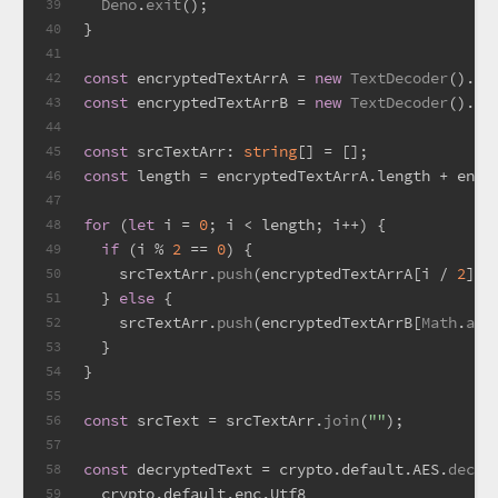
Deno
.
exit
();
39
}
40
41
const
 encryptedTextArrA = 
new
TextDecoder
().
de
42
const
 encryptedTextArrB = 
new
TextDecoder
().
de
43
44
const
srcTextArr
: 
string
[] = [];
45
const
 length = encryptedTextArrA.
length
 + encr
46
47
for
 (
let
 i = 
0
; i < length; i++) {
48
if
 (i % 
2
 == 
0
) {
49
    srcTextArr.
push
(encryptedTextArrA[i / 
2
]);
50
  } 
else
 {
51
    srcTextArr.
push
(encryptedTextArrB[
Math
.
abs
52
  }
53
}
54
55
const
 srcText = srcTextArr.
join
(
""
);
56
57
const
 decryptedText = crypto.
default
.
AES
.
decry
58
  crypto.
default
.
enc
.
Utf8
59