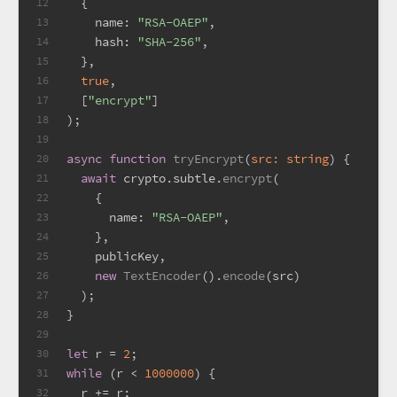
  {
12
name
: 
"RSA-OAEP"
,
13
hash
: 
"SHA-256"
,
14
  },
15
true
,
16
  [
"encrypt"
]
17
);
18
19
async
function
tryEncrypt
(
src: 
string
) {
20
await
 crypto.
subtle
.
encrypt
(
21
    {
22
name
: 
"RSA-OAEP"
,
23
    },
24
    publicKey,
25
new
TextEncoder
().
encode
(src)
26
  );
27
}
28
29
let
 r = 
2
;
30
while
 (r < 
1000000
) {
31
  r += r;
32