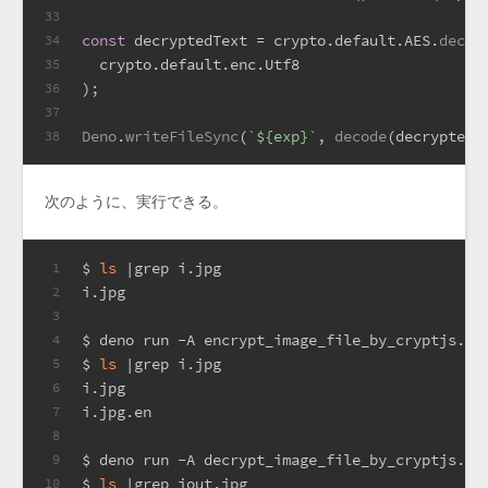
33
const
 decryptedText = crypto.
default
.
AES
.
decry
34
  crypto.
default
.
enc
.
Utf8
35
);
36
37
Deno
.
writeFileSync
(
`
${exp}
`
, 
decode
(decryptedT
38
次のように、実行できる。
$ 
ls
 |grep i.jpg
1
i.jpg
2
3
$ deno run -A encrypt_image_file_by_cryptjs.ts
4
$ 
ls
 |grep i.jpg
5
i.jpg
6
i.jpg.en
7
8
$ deno run -A decrypt_image_file_by_cryptjs.ts
9
$ 
ls
 |grep iout.jpg
10