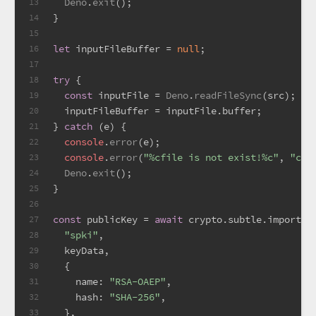
Deno
.
exit
();
13
}
14
15
let
 inputFileBuffer = 
null
;
16
17
try
 {
18
const
 inputFile = 
Deno
.
readFileSync
(src);
19
  inputFileBuffer = inputFile.
buffer
;
20
} 
catch
 (e) {
21
console
.
error
(e);
22
console
.
error
(
"%cfile is not exist!%c"
, 
"col
23
Deno
.
exit
();
24
}
25
26
const
 publicKey = 
await
 crypto.
subtle
.importKe
27
"spki"
,
28
  keyData,
29
  {
30
name
: 
"RSA-OAEP"
,
31
hash
: 
"SHA-256"
,
32
  },
33