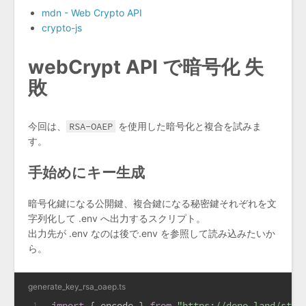
mdn - Web Crypto API
crypto-js
webCrypt API で暗号化 失
敗
今回は、
RSA-OAEP
を使用した暗号化と複合を試みま
す。
手始めにキー生成
暗号化鍵になる公開鍵、複合鍵になる秘密鍵それぞれを文
字列化して .env へ出力するスクリプト。
出力先が .env なのは後で.env を参照して読み込みたいか
ら。
generate_key_rsa_oaep.ts
import
 { encode } 
from
"https://deno.land/std@
1