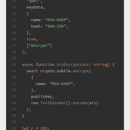
"spki"
,
10
  keyData,
11
  {
12
name
: 
"RSA-OAEP"
,
13
hash
: 
"SHA-256"
,
14
  },
15
true
,
16
  [
"encrypt"
]
17
);
18
19
async
function
tryEncrypt
(
src: 
string
) {
20
await
 crypto.
subtle
.
encrypt
(
21
    {
22
name
: 
"RSA-OAEP"
,
23
    },
24
    publicKey,
25
new
TextEncoder
().
encode
(src)
26
  );
27
}
28
29
let
 r = 
255
;
30