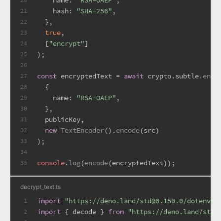
hash
: 
"SHA-256"
,
21
  },
22
true
,
23
  [
"encrypt"
]
24
);
25
26
const
 encryptedText = 
await
 crypto.
subtle
.
encr
27
  {
28
name
: 
"RSA-OAEP"
,
29
  },
30
  publicKey,
31
new
TextEncoder
().
encode
(src)
32
);
33
34
console
.
log
(
encode
(encryptedText));
35
decrypt_text.ts
import
"https://deno.land/std@0.150.0/dotenv/l
1
import
 { decode } 
from
"https://deno.land/std@
2