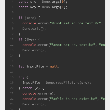
const
 src = 
Deno
.
args
[
0
];
4
const
 key = 
Deno
.
args
[
1
];
5
6
if
 (!src) {
7
console
.
error
(
"%cnot set source text!%c"
, 
"c
8
Deno
.
exit
();
9
}
10
if
 (!key) {
11
console
.
error
(
"%cnot set key text!%c"
, 
"colo
12
Deno
.
exit
();
13
}
14
15
let
 inputFile = 
null
;
16
17
try
 {
18
  inputFile = 
Deno
.
readFileSync
(src);
19
} 
catch
 (e) {
20
console
.
error
(e);
21
console
.
error
(
"%cfile is not exist!%c"
, 
"col
22
Deno
.
exit
();
23
}
24