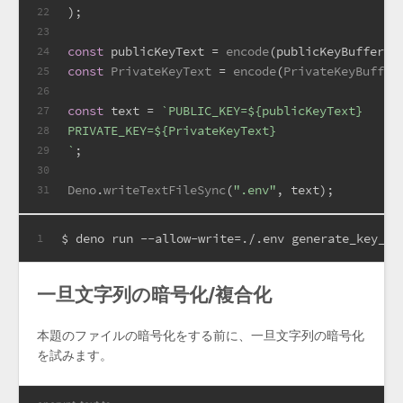
);
22
23
const
 publicKeyText = 
encode
(publicKeyBuffer);
24
const
PrivateKeyText
 = 
encode
(
PrivateKeyBuffer
25
26
const
 text = 
`PUBLIC_KEY=
${publicKeyText}
27
PRIVATE_KEY=
${PrivateKeyText}
28
`
;
29
30
Deno
.
writeTextFileSync
(
".env"
, text);
31
$ deno run --allow-write=./.env generate_key_rs
1
一旦文字列の暗号化/複合化
本題のファイルの暗号化をする前に、一旦文字列の暗号化
を試みます。