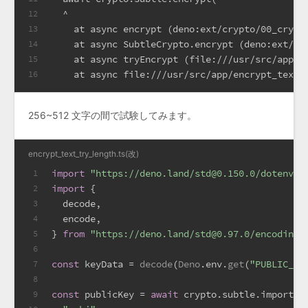
  ^
12
    at async encrypt (deno:ext/crypto/00_crypt
13
    at async SubtleCrypto.encrypt (deno:ext/cr
14
    at async tryEncrypt (file:///usr/src/app/e
15
    at async file:///usr/src/app/encrypt_text_
16
256~512 文字の間で試験してみます。
encrypt_text_try_length.ts(改)
import
"https://deno.land/std@0.150.0/dotenv/l
1
import
 {
2
  decode,
3
  encode,
4
} 
from
"https://deno.land/std@0.97.0/encoding/
5
6
const
 keyData = 
decode
(
Deno
.
env
.
get
(
"PUBLIC_KE
7
8
const
 publicKey = 
await
 crypto.
subtle
.importKe
9