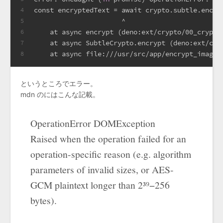
const encryptedText = await crypto.subtle.encry
4
                      ^
5
    at async encrypt (deno:ext/crypto/00_crypto
6
    at async SubtleCrypto.encrypt (deno:ext/cry
7
    at async file:///usr/src/app/encrypt_image_
8
というところでエラー。
mdn のにはこんな記載。
OperationError DOMException
Raised when the operation failed for an
operation-specific reason (e.g. algorithm
parameters of invalid sizes, or AES-
GCM plaintext longer than 2³⁹−256
bytes).