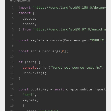
encrypt_text.ts
import
"https://deno.land/std@0.150.0/dotenv/l
1
import
 {
2
  decode,
3
  encode,
4
} 
from
"https://deno.land/std@0.97.0/encoding/
5
6
const
 keyData = 
decode
(
Deno
.
env
.
get
(
"PUBLIC_KE
7
8
const
 src = 
Deno
.
args
[
0
];
9
10
if
 (!src) {
11
console
.
error
(
"%cnot set source text!%c"
, 
"c
12
Deno
.
exit
();
13
}
14
15
const
 publicKey = 
await
 crypto.
subtle
.importKe
16
"spki"
,
17
  keyData,
18
  {
19
name
: 
"RSA-OAEP"
,
20