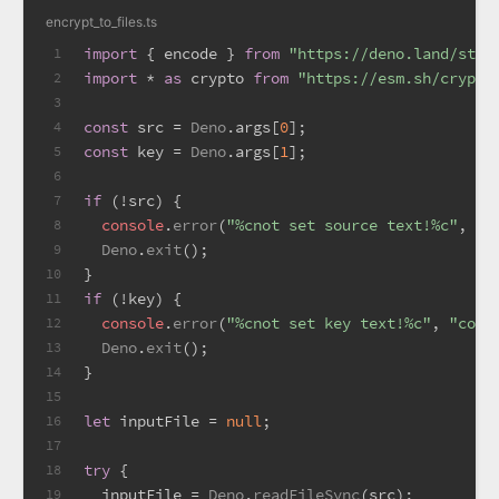
encrypt_to_files.ts
import
 { encode } 
from
"https://deno.land/std@
1
import
 * 
as
 crypto 
from
"https://esm.sh/crypto
2
3
const
 src = 
Deno
.
args
[
0
];
4
const
 key = 
Deno
.
args
[
1
];
5
6
if
 (!src) {
7
console
.
error
(
"%cnot set source text!%c"
, 
"c
8
Deno
.
exit
();
9
}
10
if
 (!key) {
11
console
.
error
(
"%cnot set key text!%c"
, 
"colo
12
Deno
.
exit
();
13
}
14
15
let
 inputFile = 
null
;
16
17
try
 {
18
  inputFile = 
Deno
.
readFileSync
(src);
19