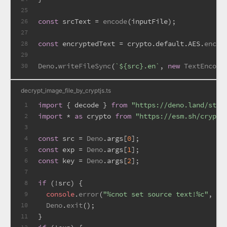
25
const
 srcText = 
encode
(inputFile);
26
27
const
 encryptedText = crypto.
default
.
AES
.
encry
28
29
Deno
.
writeFileSync
(
`
${src}
.en`
, 
new
TextEncode
30
decrypt_image_file_by_cryptjs.ts
import
 { decode } 
from
"https://deno.land/std@
1
import
 * 
as
 crypto 
from
"https://esm.sh/crypto
2
3
const
 src = 
Deno
.
args
[
0
];
4
const
 exp = 
Deno
.
args
[
1
];
5
const
 key = 
Deno
.
args
[
2
];
6
7
if
 (!src) {
8
console
.
error
(
"%cnot set source text!%c"
, 
"c
9
Deno
.
exit
();
10
}
11