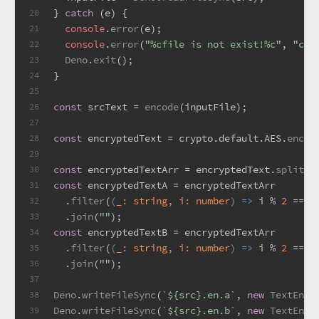
} 
catch
 (e) {
20
console
.
error
(e);
21
console
.
error
(
"%cfile is not exist!%c"
, 
"col
22
Deno
.
exit
();
23
}
24
25
const
 srcText = 
encode
(inputFile);
26
27
const
 encryptedText = crypto.
default
.
AES
.
encry
28
29
const
 encryptedTextArr = encryptedText.
split
(
"
30
const
 encryptedTextA = encryptedTextArr
31
  .
filter
(
(
_: 
string
, i: 
number
) =>
 i % 
2
 == 
0
32
  .
join
(
""
);
33
const
 encryptedTextB = encryptedTextArr
34
  .
filter
(
(
_: 
string
, i: 
number
) =>
 i % 
2
 == 
1
35
  .
join
(
""
);
36
37
Deno
.
writeFileSync
(
`
${src}
.en.a`
, 
new
TextEnco
38
Deno
.
writeFileSync
(
`
${src}
.en.b`
, 
new
TextEnco
39