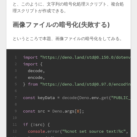
と、このように、文字列の暗号化処理スクリプト、複合処
理スクリプトが作成できる。
画像ファイルの暗号化(失敗する)
というところで本題、画像ファイルの暗号化をしてみる。
import
"https://deno.land/std@0.150.0/dotenv/l
1
import
 {
2
  decode,
3
  encode,
4
} 
from
"https://deno.land/std@0.97.0/encoding/
5
6
const
 keyData = 
decode
(
Deno
.
env
.
get
(
"PUBLIC_KE
7
8
const
 src = 
Deno
.
args
[
0
];
9
10
if
 (!src) {
11
console
.
error
(
"%cnot set source text!%c"
, 
"c
12