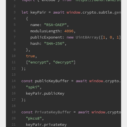
2
let
 keyPair = 
await
window
.
crypto
.
subtle
.
gener
3
  {
4
name
: 
"RSA-OAEP"
,
5
modulusLength
: 
4096
,
6
publicExponent
: 
new
Uint8Array
([
1
, 
0
, 
1
]),
7
hash
: 
"SHA-256"
,
8
  },
9
true
,
10
  [
"encrypt"
, 
"decrypt"
]
11
);
12
13
const
 publicKeyBuffer = 
await
window
.
crypto
.
su
14
"spki"
,
15
  keyPair.
publicKey
16
);
17
18
const
PrivateKeyBuffer
 = 
await
window
.
crypto
.
s
19
"pkcs8"
,
20
  keyPair.
privateKey
21