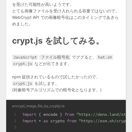
を受けた可能性が高いようです。
とても画像ファイルを受け入れられる容量ではないので、
WebCrypt API での画像暗号化はこのタイミングであきら
めました。
crypt.js を試してみる。
JavaScript
ファイル暗号化
でググると、
hat.sh
crypt.js
などが出てきます。
npm 提供されているもので試したかったので、
crypt.js
を試します。
(対象暗号アルゴリズムでの暗号化となります。)
encrypt_image_file_by_cryptjs.ts
import
 { encode } 
from
"https://deno.land/std@
1
import
 * 
as
 crypto 
from
"https://esm.sh/crypto
2
3