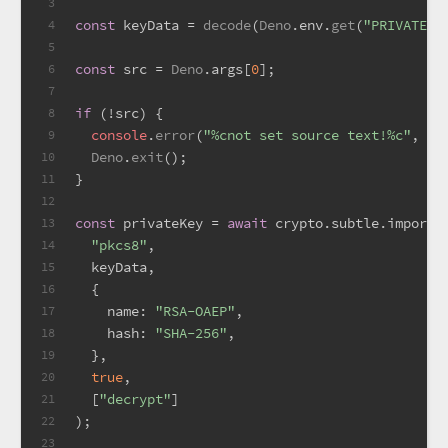
3
const
 keyData = 
decode
(
Deno
.
env
.
get
(
"PRIVATE_K
4
5
const
 src = 
Deno
.
args
[
0
];
6
7
if
 (!src) {
8
console
.
error
(
"%cnot set source text!%c"
, 
"c
9
Deno
.
exit
();
10
}
11
12
const
 privateKey = 
await
 crypto.
subtle
.importK
13
"pkcs8"
,
14
  keyData,
15
  {
16
name
: 
"RSA-OAEP"
,
17
hash
: 
"SHA-256"
,
18
  },
19
true
,
20
  [
"decrypt"
]
21
);
22
23