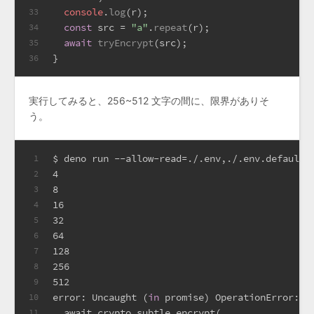
console
.
log
(r);
33
const
 src = 
"a"
.
repeat
(r);
34
await
tryEncrypt
(src);
35
}
36
実行してみると、256~512 文字の間に、限界がありそ
う。
$ deno run --allow-read=./.env,./.env.defaults
1
4
2
8
3
16
4
32
5
64
6
128
7
256
8
512
9
error: Uncaught (
in
 promise) OperationError: E
10
  await crypto.subtle.encrypt(
11