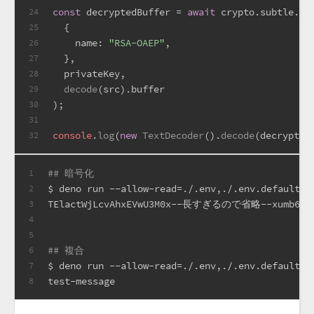
const
 decryptedBuffer = 
await
 crypto.
subtle
.
de
24
  {
25
name
: 
"RSA-OAEP"
,
26
  },
27
  privateKey,
28
decode
(src).
buffer
29
);
30
31
console
.
log
(
new
TextDecoder
().
decode
(decrypted
32
## 暗号化
1
$ deno run --allow-read=./.env,./.env.defaults 
2
TElactWjLcvAhxEVwU3M0x--長すぎるので省略--xumb6YGz
3
4
5
## 複合
6
$ deno run --allow-read=./.env,./.env.default
7
test-message
8