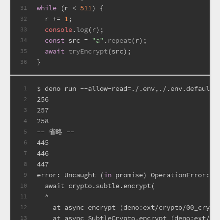
while
 (r < 
511
) {
31
  r += 
1
;
32
console
.
log
(r);
33
const
 src = 
"a"
.
repeat
(r);
34
await
tryEncrypt
(src);
35
}
36
$ deno run --allow-read=./.env,./.env.defaults
1
256
2
257
3
258
4
-- 省略 --
5
445
6
446
7
447
8
error: Uncaught (
in
 promise) OperationError: E
9
  await crypto.subtle.encrypt(
10
  ^
11
    at async encrypt (deno:ext/crypto/00_crypt
12
    at async SubtleCrypto.encrypt (deno:ext/cr
13