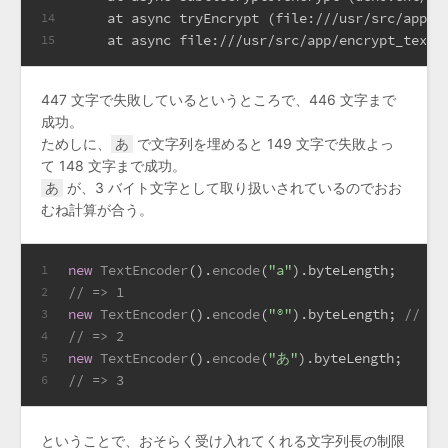
    at async tryEncrypt (file:///usr/src/app/e
14
    at async file:///usr/src/app/encrypt_text_
15
447 文字で失敗しているというところで、446 文字まで
成功。
ためしに、
あ
で文字列を埋めると 149 文字で失敗よっ
て 148 文字まで成功。
あ
が、3 バイト文字として取り扱いされているのでおお
むね計算が合う。
new
TextEncoder
().
encode
(
"a"
).
byteLength
;
1
// => 1
2
new
TextEncoder
().
encode
(
"®"
).
byteLength
; 
// <
3
// => 2
4
new
TextEncoder
().
encode
(
"あ"
).
byteLength
;
5
// => 3
6
ということで、おそらく受け入れてくれる文字列長の制限