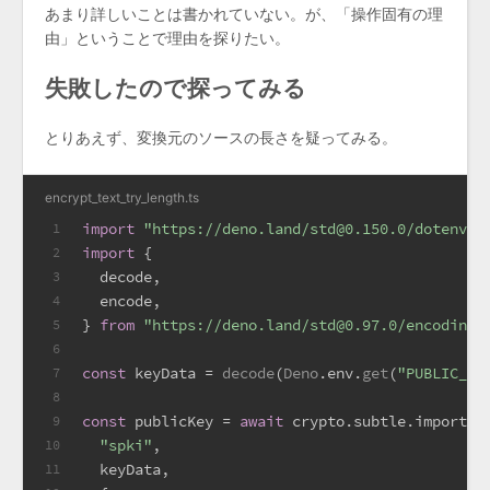
あまり詳しいことは書かれていない。が、「操作固有の理
由」ということで理由を探りたい。
失敗したので探ってみる
とりあえず、変換元のソースの長さを疑ってみる。
encrypt_text_try_length.ts
import
"https://deno.land/std@0.150.0/dotenv/l
1
import
 {
2
  decode,
3
  encode,
4
} 
from
"https://deno.land/std@0.97.0/encoding/
5
6
const
 keyData = 
decode
(
Deno
.
env
.
get
(
"PUBLIC_KE
7
8
const
 publicKey = 
await
 crypto.
subtle
.importKe
9
"spki"
,
10
  keyData,
11