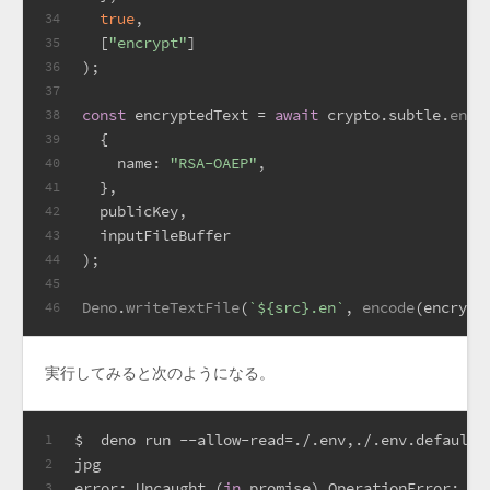
true
,
34
  [
"encrypt"
]
35
);
36
37
const
 encryptedText = 
await
 crypto.
subtle
.
encr
38
  {
39
name
: 
"RSA-OAEP"
,
40
  },
41
  publicKey,
42
  inputFileBuffer
43
);
44
45
Deno
.
writeTextFile
(
`
${src}
.en`
, 
encode
(encrypt
46
実行してみると次のようになる。
$  deno run --allow-read=./.env,./.env.defaults
1
jpg
2
error: Uncaught (
in
 promise) OperationError: En
3