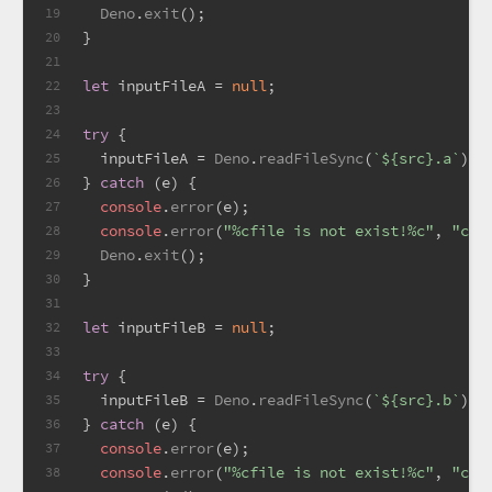
Deno
.
exit
();
19
}
20
21
let
 inputFileA = 
null
;
22
23
try
 {
24
  inputFileA = 
Deno
.
readFileSync
(
`
${src}
.a`
);
25
} 
catch
 (e) {
26
console
.
error
(e);
27
console
.
error
(
"%cfile is not exist!%c"
, 
"col
28
Deno
.
exit
();
29
}
30
31
let
 inputFileB = 
null
;
32
33
try
 {
34
  inputFileB = 
Deno
.
readFileSync
(
`
${src}
.b`
);
35
} 
catch
 (e) {
36
console
.
error
(e);
37
console
.
error
(
"%cfile is not exist!%c"
, 
"col
38