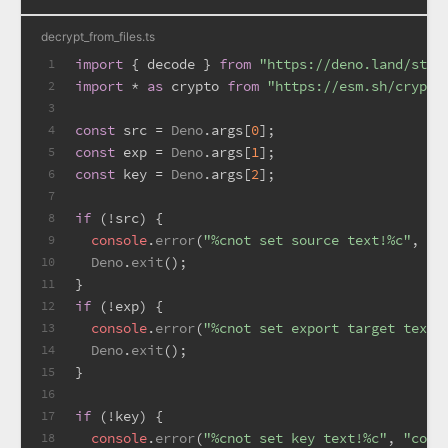
decrypt_from_files.ts
import
 { decode } 
from
"https://deno.land/std@
1
import
 * 
as
 crypto 
from
"https://esm.sh/crypto
2
3
const
 src = 
Deno
.
args
[
0
];
4
const
 exp = 
Deno
.
args
[
1
];
5
const
 key = 
Deno
.
args
[
2
];
6
7
if
 (!src) {
8
console
.
error
(
"%cnot set source text!%c"
, 
"c
9
Deno
.
exit
();
10
}
11
if
 (!exp) {
12
console
.
error
(
"%cnot set export target text!
13
Deno
.
exit
();
14
}
15
16
if
 (!key) {
17
console
.
error
(
"%cnot set key text!%c"
, 
"colo
18