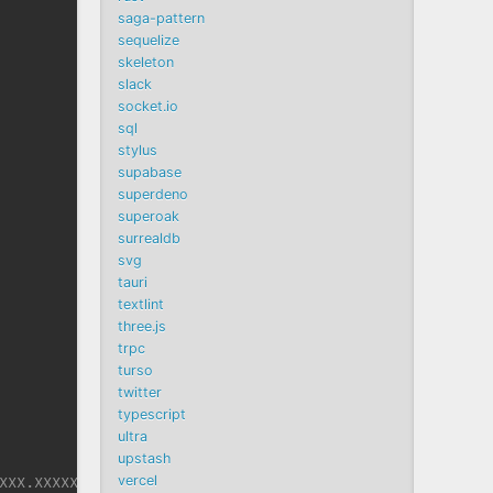
saga-pattern
sequelize
skeleton
slack
socket.io
sql
stylus
supabase
superdeno
superoak
surrealdb
svg
tauri
textlint
three.js
trpc
turso
twitter
typescript
ultra
upstash
vercel
XXX.XXXXXXXXXXXX' \