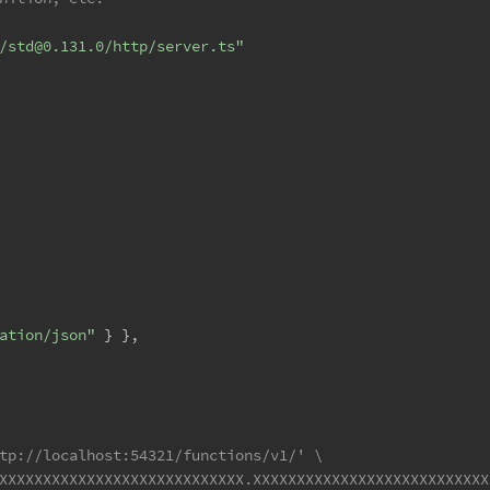
/std@0.131.0/http/server.ts"
ation/json"
 } },
tp://localhost:54321/functions/v1/' \
XXXXXXXXXXXXXXXXXXXXXXXXXXXX.XXXXXXXXXXXXXXXXXXXXXXXXXXX