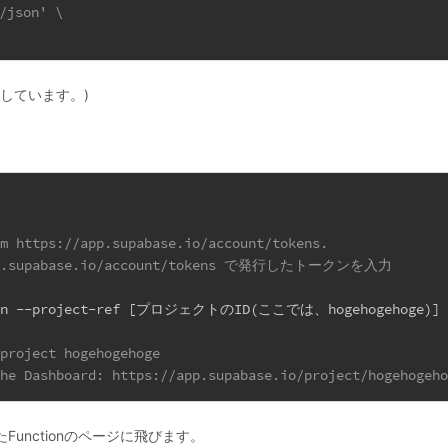
/json' \
しています。)
om https://app.supabase.io/account/tokens.
//app.supabase.io/account/tokens で発行したトークンを入力
tion --project-ref [プロジェクトのID(ここでは、hogehogehoge)]
 project hogehogehoge
the Dashboard: https://app.supabase.io/project/hogehogeh
unctionのページに飛びます。