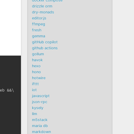
docker compose
drizzle orm
dry-monads
editor.js
ffmpeg
fresh
gemma
gitHub copilot
github actions
gollum
havok
hexo
hono
hotwire
ifttt
eb &&\
iot
javascript
json-rpc
kysely
llm
m5stack
maria db
markdown