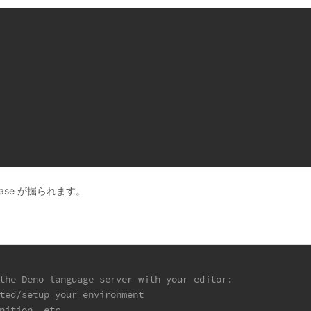
ase が掘られます。
the Deno language server with your editor:
ted/setup_your_environment
nition, etc.