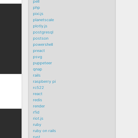
pell
php
pixi.js
planetscale
plotly.js
postgresql
postson
powershell
preact
psvg
puppeteer
qnap
rails
raspberry pi
rc522
react
redis
render
rfid
riot.js
ruby
ruby on rails
rust