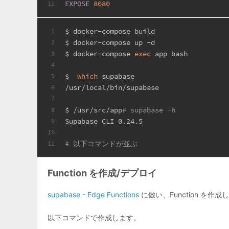
EXPOSE
8080
11
$ docker-compose build
1
$ docker-compose up -d
2
$ docker-compose 
exec
 app bash
3
4
$  
which
 supabase
5
/usr/local/bin/supabase
6
7
$ /usr/src/app
# supabase -h
8
Supabase CLI 0.24.5
9
10
# 以下コマンドが並ぶ
11
Function を作成/デプロイ
supabase - Edge Functions
に倣い、Function を作
以下コマンドで作成します。