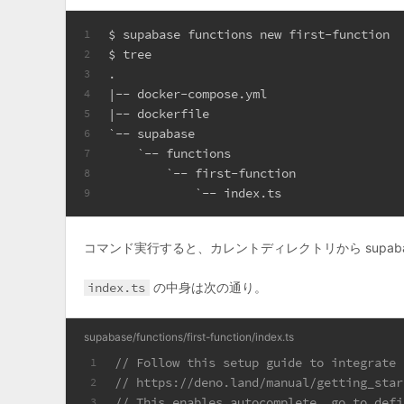
$ supabase functions new first-function
1
$ tree
2
.
3
|-- docker-compose.yml
4
|-- dockerfile
5
`-- supabase
6
    `-- functions
7
        `-- first-function
8
            `-- index.ts
9
コマンド実行すると、カレントディレクトリから supab
index.ts
の中身は次の通り。
supabase/functions/first-function/index.ts
// Follow this setup guide to integrate 
1
// https://deno.land/manual/getting_star
2
// This enables autocomplete, go to defi
3