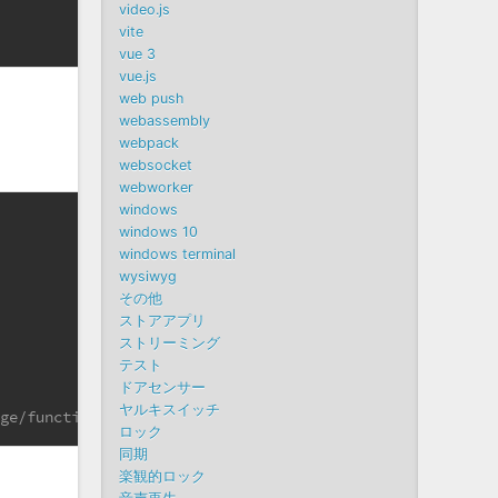
video.js
vite
vue 3
vue.js
web push
webassembly
webpack
websocket
webworker
windows
windows 10
windows terminal
wysiwyg
その他
ストアアプリ
 
ストリーミング
テスト
ドアセンサー
ヤルキスイッチ
oge/functions/xxxxxxxx-xxxx-xxxx-xxxx-xxxxxxxxx/details
ロック
同期
楽観的ロック