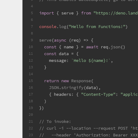
4
import
 { serve } 
from
"https://deno.land
5
6
console
.
log
(
"Hello from Functions!"
)
7
8
serve
(
async
 (req) => {
9
const
 { name } = 
await
 req.
json
()
10
const
 data = {
11
message
: 
`Hello 
${name}
!`
,
12
  }
13
14
return
new
Response
(
15
JSON
.
stringify
(data),
16
    { 
headers
: { 
"Content-Type"
: 
"applic
17
  )
18
})
19
20
// To invoke:
21
// curl -i --location --request POST 'ht
22
//   --header 'Authorization: Bearer XXX
23