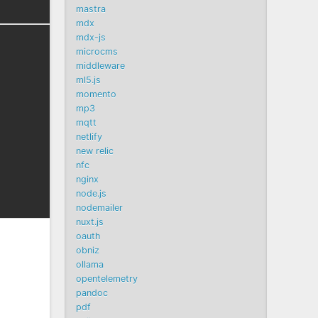
mastra
mdx
mdx-js
microcms
middleware
ml5.js
momento
mp3
mqtt
netlify
new relic
nfc
nginx
node.js
nodemailer
nuxt.js
oauth
obniz
ollama
opentelemetry
pandoc
pdf