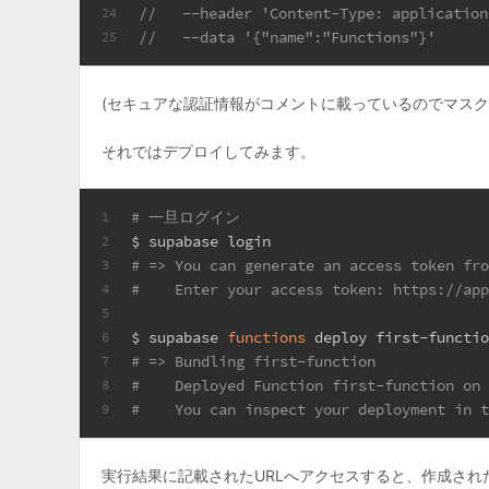
//   --header 'Content-Type: application
24
//   --data '{"name":"Functions"}'
25
(セキュアな認証情報がコメントに載っているのでマスク
それではデプロイしてみます。
# 一旦ログイン
1
$ supabase login 
2
# => You can generate an access token fr
3
#    Enter your access token: https:
4
5
$ supabase 
functions
 deploy first-func
6
# => Bundling first-function
7
#    Deployed Function first-function on
8
#    You can inspect your deployment in 
9
実行結果に記載されたURLへアクセスすると、作成されたF