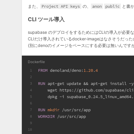
また、
Project API keys
の、
anon
public
と書か
CLI ツール導入
supabase のデプロイをするためにはCLIの導入が必要
CLIだけ導入されているdocker-imageはなさそうだったの
(別にdenoのイメージをベースにする必要は無いんです
Dockerfile
FROM
 denoland/deno:
1.20
.
4
1
2
RUN
 apt-get update && apt-get install -y
3
    wget https://github.com/supabase/cli
4
    dpkg -i supabase_0.24.5_linux_amd64.
5
6
RUN
mkdir
 /usr/src/app
7
WORKDIR
 /usr/src/app
8
9
10