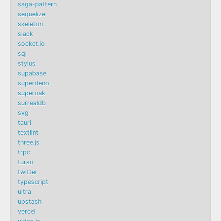
saga-pattern
sequelize
skeleton
slack
socket.io
sql
stylus
supabase
superdeno
superoak
surrealdb
svg
tauri
textlint
three.js
trpc
turso
twitter
typescript
ultra
upstash
vercel