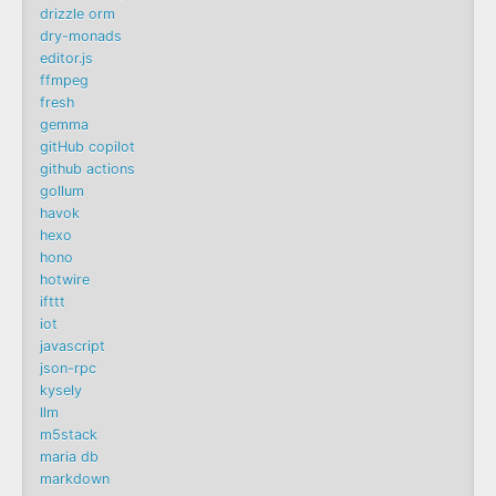
drizzle orm
dry-monads
editor.js
ffmpeg
fresh
gemma
gitHub copilot
github actions
gollum
havok
hexo
hono
hotwire
ifttt
iot
javascript
json-rpc
kysely
llm
m5stack
maria db
markdown