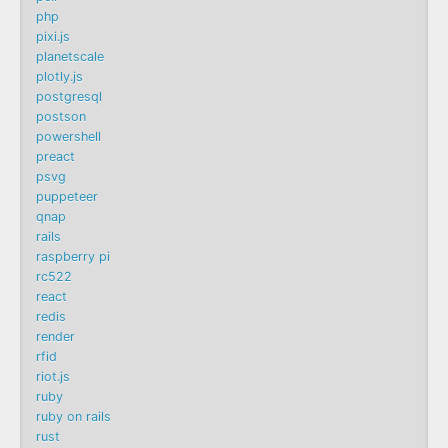
php
pixi.js
planetscale
plotly.js
postgresql
postson
powershell
preact
psvg
puppeteer
qnap
rails
raspberry pi
rc522
react
redis
render
rfid
riot.js
ruby
ruby on rails
rust