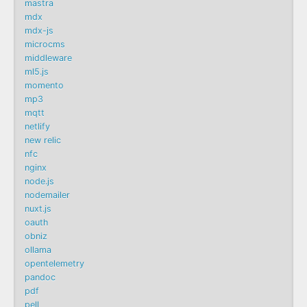
mastra
mdx
mdx-js
microcms
middleware
ml5.js
momento
mp3
mqtt
netlify
new relic
nfc
nginx
node.js
nodemailer
nuxt.js
oauth
obniz
ollama
opentelemetry
pandoc
pdf
pell