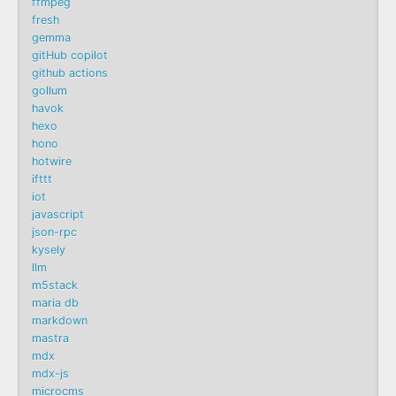
ffmpeg
fresh
gemma
gitHub copilot
github actions
gollum
havok
hexo
hono
hotwire
ifttt
iot
javascript
json-rpc
kysely
llm
m5stack
maria db
markdown
mastra
mdx
mdx-js
microcms