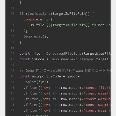
}
30
31
if
 (!
existsSync
(targetJsFilePath)) {
32
console
.
error
(
33
`Js file [
${targetJsFilePath}
] is not Foun
34
  );
35
Deno
.
exit
();
36
}
37
38
const
 file = 
Deno
.
readFileSync
(targetWasmFileP
39
const
 jsCode = 
Deno
.
readTextFileSync
(targetJsF
40
41
// Deno 向けローカル保存されたwasmを使うコードを削
42
const
 noImportJsCode = jsCode
43
  .
split
(
"\n"
)
44
  .
filter
(
(
row
) =>
 !row.
match
(
/^const file/
))
45
  .
filter
(
(
row
) =>
 !row.
match
(
/^const wasmFile
46
  .
filter
(
(
row
) =>
 !row.
match
(
/^const wasmModu
47
  .
filter
(
(
row
) =>
 !row.
match
(
/^const wasmInst
48
  .
filter
(
(
row
) =>
 !row.
match
(
/^const wasm /
))
49
50