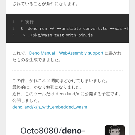
されていることが条件になります。
# 実行
1
$  deno run -A --unstable convert.ts --wasm-fil
2
 > ./pkg/wasm_test_with_bin.js
3
これで、
Deno Manual - WebAssembly support
に書かれ
たものを生成できました。
この件、かれこれ 2 週間ほどかけてしまいました。
最終的に、かなり勉強になりました。
近日、このツールだけ deno.land/x に公開する予定です。
公開しました。
deno.land/x/js_with_embedded_wasm