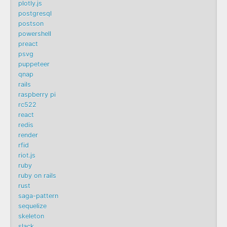
plotly.js
postgresql
postson
powershell
preact
psvg
puppeteer
qnap
rails
raspberry pi
rc522
react
redis
render
rfid
riot.js
ruby
ruby on rails
rust
saga-pattern
sequelize
skeleton
slack