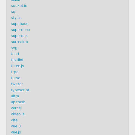
socket.io
sql
stylus
supabase
superdeno
superoak
surrealdb
svg
tauri
textlint
three.js
trpc
turso
twitter
typescript
ultra
upstash
vercel
video.js
vite
vue 3
vue.js