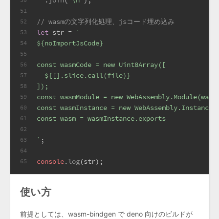
  .
join
(
"\n"
);
51
// wasmの文字列化処理、jsコード埋め込み
52
let
 str = 
`
53
${noImportJsCode}
54
55
const wasmCode = new Uint8Array([
56
${[].slice.call(file)}
57
]);
58
const wasmModule = new WebAssembly.Module(wasm
59
const wasmInstance = new WebAssembly.Instance(
60
const wasm = wasmInstance.exports
61
62
`
;
63
64
console
.
log
(str);
65
使い方
前提としては、wasm-bindgen で deno 向けのビルドが