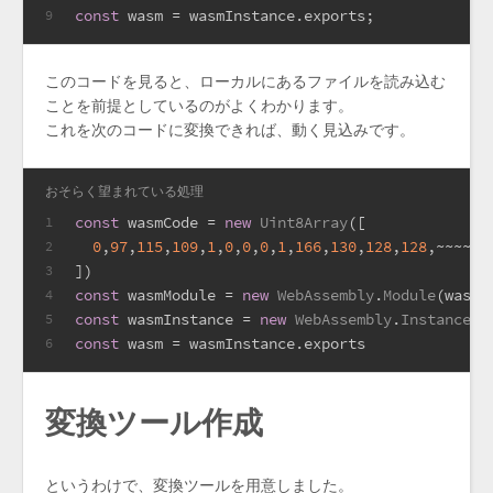
const
 wasm = wasmInstance.
exports
;
9
このコードを見ると、ローカルにあるファイルを読み込む
ことを前提としているのがよくわかります。
これを次のコードに変換できれば、動く見込みです。
おそらく望まれている処理
const
 wasmCode = 
new
Uint8Array
([
1
0
,
97
,
115
,
109
,
1
,
0
,
0
,
0
,
1
,
166
,
130
,
128
,
128
,~~~~~ 
2
])
3
const
 wasmModule = 
new
WebAssembly
.
Module
(wasmC
4
const
 wasmInstance = 
new
WebAssembly
.
Instance
(w
5
const
 wasm = wasmInstance.
exports
6
変換ツール作成
というわけで、変換ツールを用意しました。