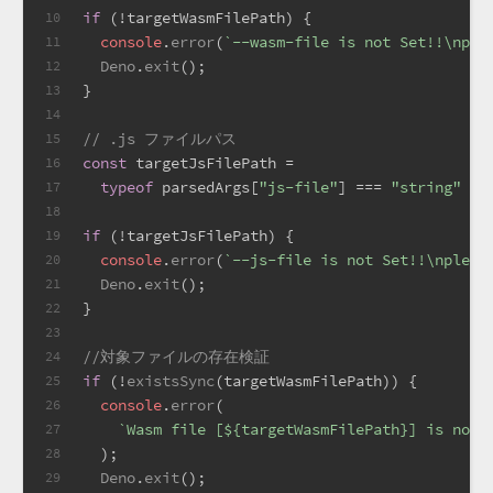
if
 (!targetWasmFilePath) {
10
console
.
error
(
`--wasm-file is not Set!!\nple
11
Deno
.
exit
();
12
}
13
14
// .js ファイルパス
15
const
 targetJsFilePath =
16
typeof
 parsedArgs[
"js-file"
] === 
"string"
 ? 
17
18
if
 (!targetJsFilePath) {
19
console
.
error
(
`--js-file is not Set!!\npleas
20
Deno
.
exit
();
21
}
22
23
//対象ファイルの存在検証
24
if
 (!
existsSync
(targetWasmFilePath)) {
25
console
.
error
(
26
`Wasm file [
${targetWasmFilePath}
] is not 
27
  );
28
Deno
.
exit
();
29