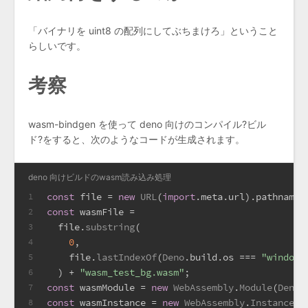
「バイナリを uint8 の配列にしてぶちまけろ」ということ
らしいです。
考察
wasm-bindgen を使って deno 向けのコンパイル?ビル
ド?をすると、次のようなコードが生成されます。
deno 向けビルドのwasm読み込み処理
const
 file = 
new
URL
(
import
.
meta
.
url
).
pathname
;
1
const
 wasmFile =
2
  file.
substring
(
3
0
,
4
    file.
lastIndexOf
(
Deno
.
build
.
os
 === 
"windows
5
  ) + 
"wasm_test_bg.wasm"
;
6
const
 wasmModule = 
new
WebAssembly
.
Module
(
Deno
.
7
const
 wasmInstance = 
new
WebAssembly
.
Instance
(w
8