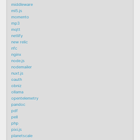
middleware
ml5.js
momento
mp3
mqtt
netlify
new relic
nfc
nginx
node.js
nodemailer
nuxt.js
oauth
obniz
ollama
opentelemetry
pandoc
pdf
pell
php
pixi.js
planetscale