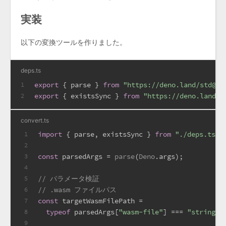
実装
以下の変換ツールを作りました。
deps.ts
export
 { parse } 
from
"https://deno.land/std@0.
1
export
 { existsSync } 
from
"https://deno.land/s
2
convert.ts
import
 { parse, existsSync } 
from
"./deps.ts"
;
1
2
const
 parsedArgs = 
parse
(
Deno
.
args
);
3
4
// パラメータ検証
5
// .wasm ファイルパス
6
const
 targetWasmFilePath =
7
typeof
 parsedArgs[
"wasm-file"
] === 
"string"
 
8
9