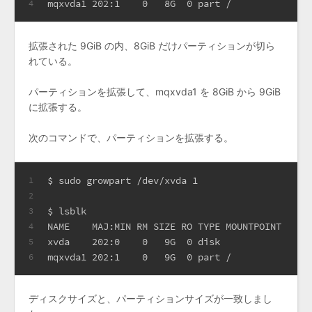
mqxvda1 202:1    0   8G  0 part /
4
拡張された 9GiB の内、8GiB だけパーティションが切ら
れている。
パーティションを拡張して、mqxvda1 を 8GiB から 9GiB
に拡張する。
次のコマンドで、パーティションを拡張する。
$ sudo growpart /dev/xvda 1
1
2
$ lsblk
3
NAME    MAJ:MIN RM SIZE RO TYPE MOUNTPOINT
4
xvda    202:0    0   9G  0 disk
5
mqxvda1 202:1    0   9G  0 part /
6
ディスクサイズと、パーティションサイズが一致しまし