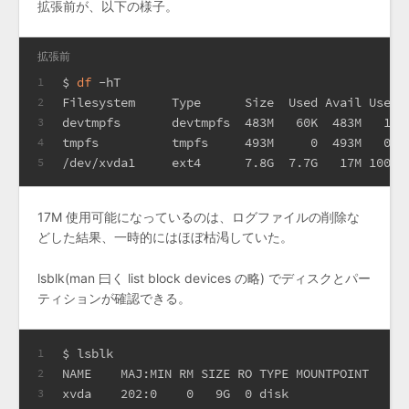
拡張前が、以下の様子。
拡張前
$ 
df
 -hT
1
Filesystem     Type      Size  Used Avail Use% 
2
devtmpfs       devtmpfs  483M   60K  483M   1% 
3
tmpfs          tmpfs     493M     0  493M   0% 
4
/dev/xvda1     ext4      7.8G  7.7G   17M 100% 
5
17M 使用可能になっているのは、ログファイルの削除な
どした結果、一時的にはほぼ枯渇していた。
lsblk(man 曰く list block devices の略) でディスクとパー
ティションが確認できる。
$ lsblk
1
NAME    MAJ:MIN RM SIZE RO TYPE MOUNTPOINT
2
xvda    202:0    0   9G  0 disk
3