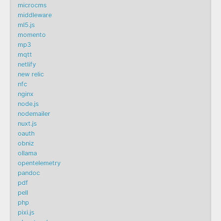
microcms
middleware
ml5.js
momento
mp3
mqtt
netlify
new relic
nfc
nginx
node.js
nodemailer
nuxt.js
oauth
obniz
ollama
opentelemetry
pandoc
pdf
pell
php
pixi.js