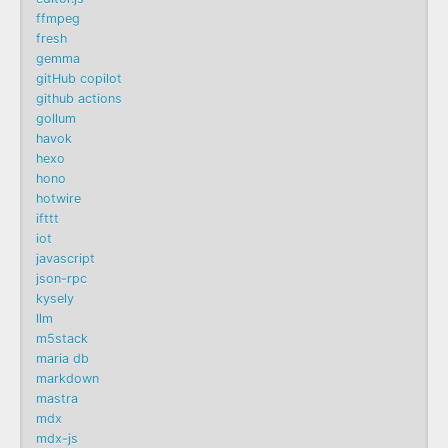
ffmpeg
fresh
gemma
gitHub copilot
github actions
gollum
havok
hexo
hono
hotwire
ifttt
iot
javascript
json-rpc
kysely
llm
m5stack
maria db
markdown
mastra
mdx
mdx-js