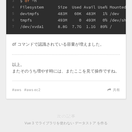
$ 
df
 -h
3
Filesystem      Size  Used Avail Use% Mounted o
4
devtmpfs        483M   60K  483M   1% /dev
5
tmpfs           493M     0  493M   0% /dev/shm
6
/dev/xvda1      8.8G  7.7G  1.1G  89% /
7
df コマンドで認識されている容量が増えました。
以上。
またそのうち増やす時には、またここを見て操作ですね。
aws
aws ec2
共有
次の記事
Vue 3 でライブラリを使わない データストア を作る