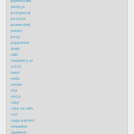
planetscale
plotly.js
postgresql
postson
powershell
preact
psvg
puppeteer
qnap
rails
raspberry pi
rc522
react
redis
render
rfid
riot.js
ruby
ruby on rails
rust
saga-pattern
sequelize
skeleton