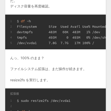
た。
ディスク容量を再度確認。
$ 
df
 -h
1
Filesystem      Size  Used Avail Use% Mounted o
2
devtmpfs        483M   60K  483M   1% /dev
3
tmpfs           493M     0  493M   0% /dev/shm
4
/dev/xvda1      7.8G  7.7G   17M 100% /
5
んっ、100% のまま？
ファイルシステム拡張は、まだ操作が続きます。
resize2fs を実行します。
拡張後
$ sudo resize2fs /dev/xvda1
1
2