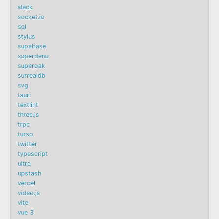
slack
socket.io
sql
stylus
supabase
superdeno
superoak
surrealdb
svg
tauri
textlint
three.js
trpc
turso
twitter
typescript
ultra
upstash
vercel
video.js
vite
vue 3