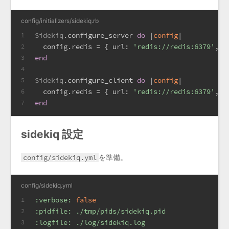
config/initializers/sidekiq.rb
Sidekiq
.configure_server 
do
 |
config
|
1
  config.redis = { 
url:
'redis://redis:6379'
, 
n
2
end
3
4
Sidekiq
.configure_client 
do
 |
config
|
5
  config.redis = { 
url:
'redis://redis:6379'
, 
n
6
end
7
sidekiq 設定
config/sidekiq.yml
を準備。
config/sidekiq.yml
:verbose:
false
1
:pidfile:
./tmp/pids/sidekiq.pid
2
:logfile:
./log/sidekiq.log
3