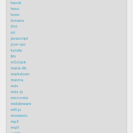
havok
hexo
hono
hotwire
ifttt
iot
javascript
json-rpc
kysely
llm
m5stack
maria db
markdown
mastra
mdx
mdx-js
microcms
middleware
ml5.js
momento
mp3
mqtt