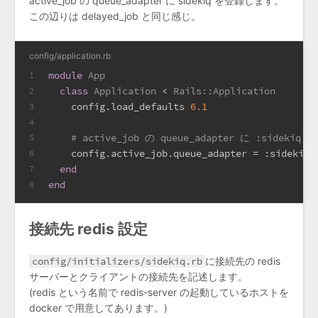
active_job の queue_adapter に sidekiq を登録します。
この辺りは delayed_job と同じ感じ。
config/application.rb
module
App
1
class
Application
 < 
Rails::Application
2
    config.load_defaults 
6.1
3
4
# active_job の queue_adapter に :sidekiq 
5
    config.active_job.queue_adapter = 
:sidekiq
6
end
7
end
8
接続先 redis 設定
config/initializers/sidekiq.rb
に接続先の redis
サーバーとクライアントの接続先を記述します。
(redis という名前で redis-server の起動しているホストを
docker で用意してあります。)