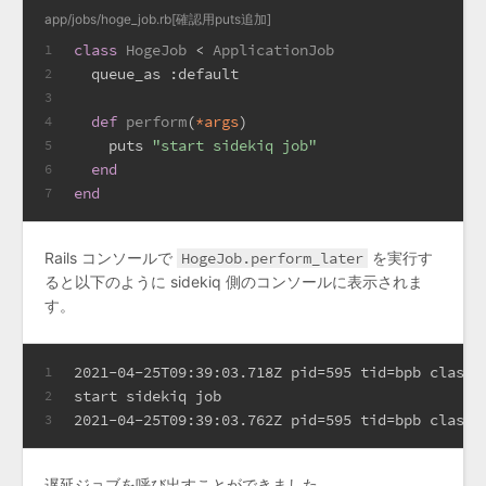
app/jobs/hoge_job.rb[確認用puts追加]
class
HogeJob
 < 
ApplicationJob
1
  queue_as 
:default
2
3
def
perform
(
*args
)
4
    puts 
"start sidekiq job"
5
end
6
end
7
Rails コンソールで
HogeJob.perform_later
を実行す
ると以下のように sidekiq 側のコンソールに表示されま
す。
2021-04-25T09:39:03.718Z pid=595 tid=bpb class=
1
start sidekiq job
2
2021-04-25T09:39:03.762Z pid=595 tid=bpb class=
3
遅延ジョブを呼び出すことができました。