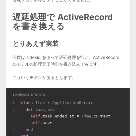
遅延処理で ActiveRecord
を書き換える
とりあえず実装
今度は sidekiq を使って遅延処理を行い、ActiveRecord
のモデルの処理完了時刻を書き込んでみます。
こういうモデルがあるとします。
app/models/item.rb
class
Item
 < 
ApplicationRecord
1
def
task_end
2
self
.task_ended_at = 
Time
.current
3
self
.save
4
end
5
6