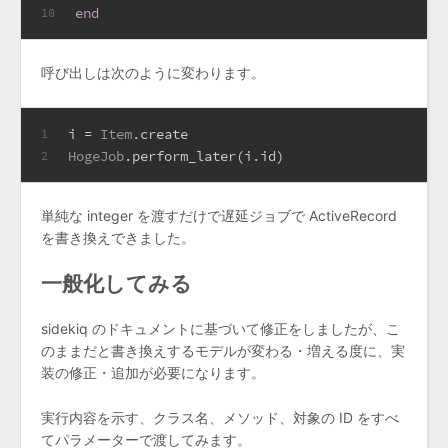
end
10
呼び出しは次のように変わります。
i = 
Item
.create
1
HogeJob
.perform_later(i.id)
2
単純な integer を渡すだけで遅延ジョブで ActiveRecord
を書き換えできました。
一般化してみる
sidekiq のドキュメントに基づいて修正をしましたが、こ
のままだと書き換えするモデルが変わる・増える度に、実
装の修正・追加が必要になります。
実行内容を示す、クラス名、メソッド、対象の ID をすべ
てパラメーターで渡してみます。