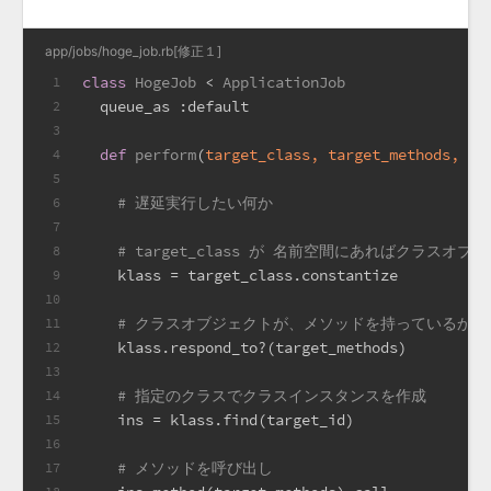
app/jobs/hoge_job.rb[修正１]
class
HogeJob
 < 
ApplicationJob
1
  queue_as 
:default
2
3
def
perform
(
target_class, target_methods, ta
4
5
# 遅延実行したい何か
6
7
# target_class が 名前空間にあればクラスオ
8
    klass = target_class.constantize
9
10
# クラスオブジェクトが、メソッドを持っているか調
11
    klass.respond_to?(target_methods)
12
13
# 指定のクラスでクラスインスタンスを作成
14
    ins = klass.find(target_id)
15
16
# メソッドを呼び出し
17