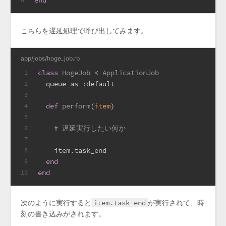
end
こちらを遅延処理で呼び出してみます。
app/jobs/hoge_job.rb
class
HogeJob
 < 
ApplicationJob
1
  queue_as 
:default
2
3
def
perform
(
item
)
4
5
# 遅延実行したい何か
6
7
    item.task_end
8
end
9
end
10
次のように実行すると
item.task_end
が実行されて、時
刻の書き込みがされます。