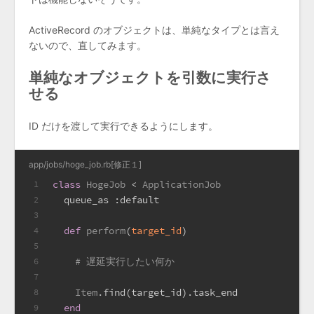
ActiveRecord のオブジェクトは、単純なタイプとは言え
ないので、直してみます。
単純なオブジェクトを引数に実行さ
せる
ID だけを渡して実行できるようにします。
app/jobs/hoge_job.rb[修正１]
class
HogeJob
 < 
ApplicationJob
1
  queue_as 
:default
2
3
def
perform
(
target_id
)
4
5
# 遅延実行したい何か
6
7
Item
.find(target_id).task_end
8
end
9