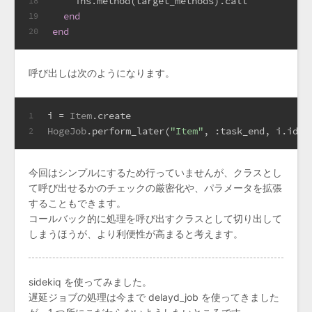
    ins.method(target_methods).call
18
end
19
end
20
呼び出しは次のようになります。
i = 
Item
.create
1
HogeJob
.perform_later(
"Item"
, 
:task_end
, i.id)
2
今回はシンプルにするため行っていませんが、クラスとし
て呼び出せるかのチェックの厳密化や、パラメータを拡張
することもできます。
コールバック的に処理を呼び出すクラスとして切り出して
しまうほうが、より利便性が高まると考えます。
sidekiq を使ってみました。
遅延ジョブの処理は今まで delayd_job を使ってきました