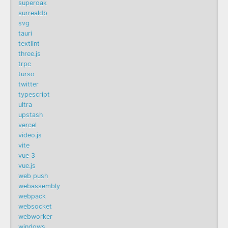
superoak
surrealdb
svg
tauri
textlint
three.js
trpc
turso
twitter
typescript
ultra
upstash
vercel
video.js
vite
vue 3
vue.js
web push
webassembly
webpack
websocket
webworker
windows