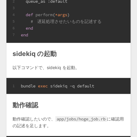
  queue_as 
:default
2
3
def
perform
(
*args
)
4
#　遅延処理させたいものを記述する
5
end
6
end
7
sidekiq の起動
以下コマンドで、sidekiq を起動。
bundle 
exec
 sidekiq -q default
1
動作確認
動作確認したいので、
app/jobs/hoge_job.rb
に確認用
の記述を足します。