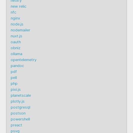
netlify
new relic
nfc
nginx
node.js
nodemailer
nuxt.js
oauth
obniz
ollama
opentelemetry
pandoc
pdf
pell
php
pixi.js
planetscale
plotly.js
postgresql
postson
powershell
preact
psvg