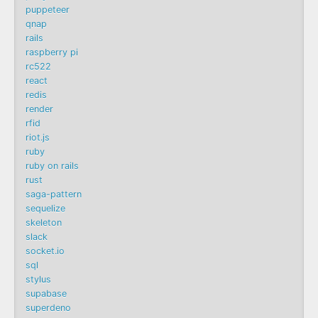
puppeteer
qnap
rails
raspberry pi
rc522
react
redis
render
rfid
riot.js
ruby
ruby on rails
rust
saga-pattern
sequelize
skeleton
slack
socket.io
sql
stylus
supabase
superdeno