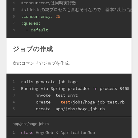
#concurrencyは同時実行数
4
#sidekiqの親プロセスも含むそうなので、基本2以上に設
5
:concurrency:
25
6
:queues:
7
-
default
8
ジョブの作成
次のコマンドでジョブを作成。
rails generate job Hoge
1
Running via Spring preloader 
in
 process 8465
2
      invoke  test_unit
3
      create    
test
/jobs/hoge_job_test.rb
4
      create  app/jobs/hoge_job.rb
5
app/jobs/hoge_job.rb
class
HogeJob
 < 
ApplicationJob
1