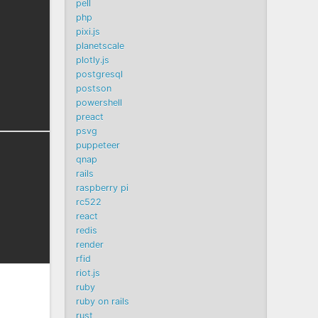
pell
php
pixi.js
planetscale
plotly.js
postgresql
postson
powershell
preact
psvg
puppeteer
qnap
rails
raspberry pi
rc522
react
redis
render
rfid
riot.js
ruby
ruby on rails
rust