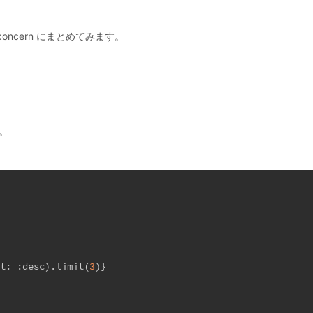
 concern にまとめてみます。
。
。
at:
:desc
).limit(
3
)}