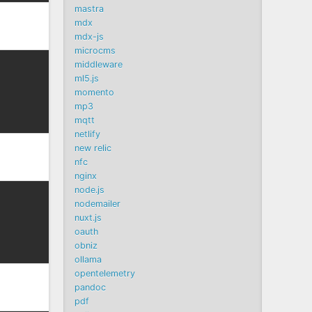
mastra
mdx
mdx-js
microcms
middleware
ml5.js
momento
mp3
mqtt
netlify
new relic
nfc
nginx
node.js
nodemailer
nuxt.js
oauth
obniz
ollama
opentelemetry
pandoc
pdf