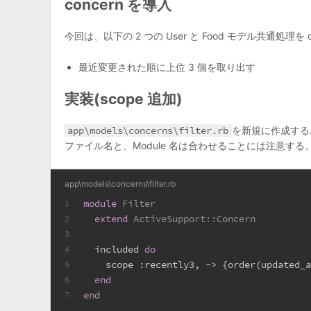
concern を導入
今回は、以下の 2 つの User と Food モデル共通処理を
最近変更された順に上位 3 個を取り出す
実装(scope 追加)
app\models\concerns\filter.rb
を新規に作成する
ファイル名と、Module 名は合わせることには注意する
app\models\concerns\filter.rb
module
Filter
1
extend
ActiveSupport::Concern
2
3
  included 
do
4
    scope 
:recently3
, -> {order(
updated_
5
end
6
end
7