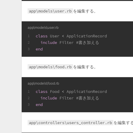
app\models\user.rb
を編集する。
app\models\user.rb
class
User
 < 
ApplicationRecord
1
include
Filter
#書き加える
2
end
3
app\models\food.rb
を編集する。
app\models\food.rb
class
Food
 < 
ApplicationRecord
1
include
Filter
#書き加える
2
end
3
app\controllers\users_controller.rb
を編集す