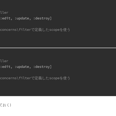
oller
 
:edit
, 
:update
, 
:destroy
]
s\concerns\filterで定義したscopeを使う
oller
 
:edit
, 
:update
, 
:destroy
]
s\concerns\filterで定義したscopeを使う
ておく)