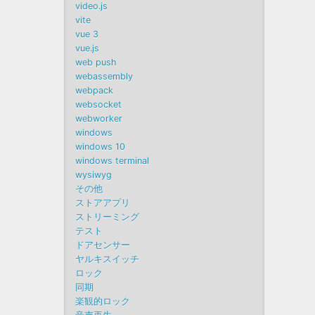
video.js
vite
vue 3
vue.js
web push
webassembly
webpack
websocket
webworker
windows
windows 10
windows terminal
wysiwyg
その他
ストアアプリ
ストリーミング
テスト
ドアセンサー
ヤルキスイッチ
ロック
同期
楽観的ロック