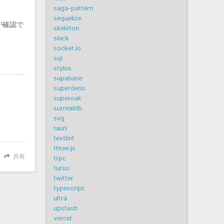
saga-pattern
sequelize
が確認で
skeleton
slack
socket.io
sql
stylus
supabase
superdeno
superoak
surrealdb
svg
tauri
textlint
three.js
共有
trpc
turso
twitter
typescript
ultra
upstash
vercel