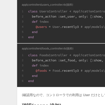
app\controllers\users_controller.rb(抜粋)
class
UsersController
 < 
ApplicationContr
1
  before_action 
:set_user
, 
only:
 [
:show
,
2
def
index
3
@users
 = 
User
.recently3 
# app\model
4
end
5
end
6
app\controllers\foods_controller.rb(抜粋)
class
FoodsController
 < 
ApplicationContr
1
  before_action 
:set_food
, 
only:
 [
:show
,
2
def
index
3
@foods
 = 
Food
.recently3 
# app\model
4
end
5
end
6
(確認用なので、コントローラでの利用は User だけとし