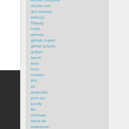
docker compose
drizzle orm
dry-monads
editor.js
ffmpeg
fresh
gemma
gitHub copilot
github actions
gollum
havok
hexo
hono
hotwire
ifttt
iot
javascript
json-rpc
kysely
llm
m5stack
maria db
markdown