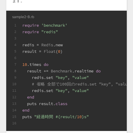
ます。
sample2-B.rb
require
'benchmark'
1
require
"redis"
2
3
redis = 
Redis
.new
4
result = 
Float
(
0
)
5
6
10
.times 
do
7
  result += 
Benchmark
.realtime 
do
8
    redis.set 
"key"
, 
"value"
9
# 省略 全部で100回のredis.set "key", "value"
10
    redis.set 
"key"
, 
"value"
11
end
12
  puts result.
class
13
end
14
puts 
"経過時間 
#{result/
10
}
s"
15
16