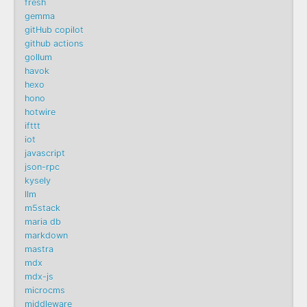
fresh
gemma
gitHub copilot
github actions
gollum
havok
hexo
hono
hotwire
ifttt
iot
javascript
json-rpc
kysely
llm
m5stack
maria db
markdown
mastra
mdx
mdx-js
microcms
middleware