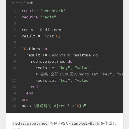
sample2-A.rb
require
'benchmark'
1
require
"redis"
2
3
redis = 
Redis
.new
4
result = 
Float
(
0
)
5
6
10
.times 
do
7
  result += 
Benchmark
.realtime 
do
8
    redis.pipelined 
do
9
      redis.set 
"key"
, 
"value"
10
# 省略 全部で100回のredis.set "key", "valu
11
      redis.set 
"key"
, 
"value"
12
end
13
end
14
end
15
puts 
"経過時間 
#{result/
10
}
s"
16
redis.pipelined
を使わない
sample2-B.rb
を作成し