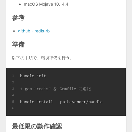
macOS Mojave 10.14.4
参考
github - redis-rb
準備
以下の手順で、環境準備を行う。
bundle init
1
2
# gem "redis" を Gemfile に追記
3
4
bundle install --path=vender/bundle
5
6
最低限の動作確認