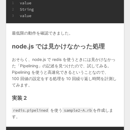
value
1
String
2
value
3
最低限の動作を確認できました。
node.js では見かけなかった処理
おそらく、node.js で redis を使うときには見かけなかっ
た「Pipelining」の記述を見つけたので、試してみる。
Pipelining を使うと高速化できるということなので、
100 回値の設定をする処理を 10 回繰り返し時間を計測し
てみます。
実装 2
redis.pipelined
を使う
sample2-A.rb
を作成しま
す。