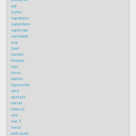
sql
stylus
supabase
superdeno
superoak
surrealdb
svg
tauri
textlint
three.js
trpc
turso
twitter
typescript
ultra
upstash
vercel
video.js
vite
vue 3
vue.js
web push