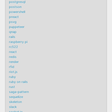
postgresql
postson
powershell
preact
psvg
puppeteer
qnap
rails
raspberry pi
rc522
react
redis
render
rfid
riot.js
ruby
ruby on rails
rust
saga-pattern
sequelize
skeleton
slack
socket.io