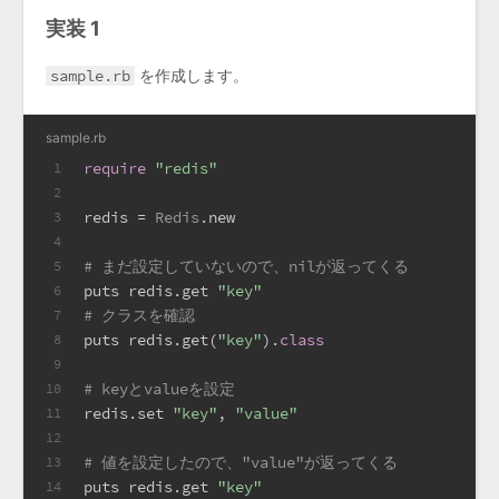
実装 1
sample.rb
を作成します。
sample.rb
require
"redis"
1
2
redis = 
Redis
.new
3
4
# まだ設定していないので、nilが返ってくる
5
puts redis.get 
"key"
6
# クラスを確認
7
puts redis.get(
"key"
).
class
8
9
# keyとvalueを設定
10
redis.set 
"key"
, 
"value"
11
12
# 値を設定したので、"value"が返ってくる
13
puts redis.get 
"key"
14