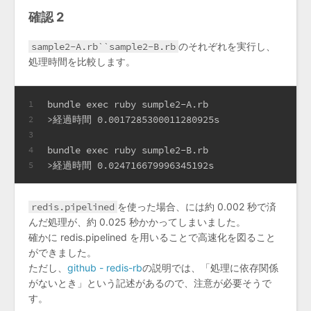
確認 2
sample2-A.rb``sample2-B.rb
のそれぞれを実行し、
処理時間を比較します。
bundle exec ruby sumple2-A.rb
1
>経過時間 0.0017285300011280925s
2
3
bundle exec ruby sumple2-B.rb
4
>経過時間 0.024716679996345192s
5
redis.pipelined
を使った場合、には約 0.002 秒で済
んだ処理が、約 0.025 秒かかってしまいました。
確かに redis.pipelined を用いることで高速化を図ること
ができました。
ただし、
github - redis-rb
の説明では、「処理に依存関係
がないとき」という記述があるので、注意が必要そうで
す。