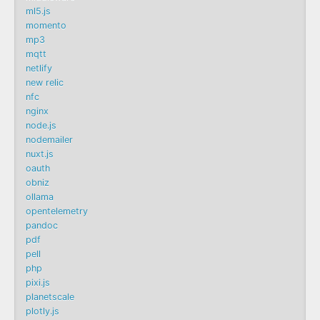
ml5.js
momento
mp3
mqtt
netlify
new relic
nfc
nginx
node.js
nodemailer
nuxt.js
oauth
obniz
ollama
opentelemetry
pandoc
pdf
pell
php
pixi.js
planetscale
plotly.js