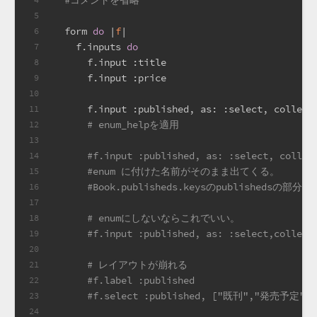
#コメントを省略
5
  form 
do
 |
f
|
6
    f.inputs 
do
7
      f.input 
:title
8
      f.input 
:price
9
10
      f.input 
:published
, 
as:
:select
, 
collect
11
# enum_helpを適用
12
13
#f.input :published, as: :select, collec
14
#enum に付けた名前がそのまま出てくる。
15
#Book.publisheds.keysのpublishedsの
16
17
# enumにしないならこれでいい。
18
#f.input :published, as: :select,coll
19
20
# レイアウトが崩れる
21
#f.label :published
22
#f.select :published, ["既刊","発売予定"]
23
24