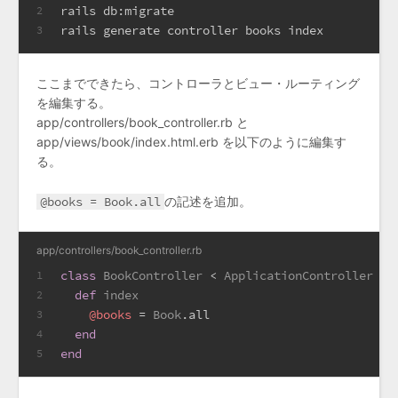
rails db:migrate
2
rails generate controller books index
3
ここまでできたら、コントローラとビュー・ルーティング
を編集する。
app/controllers/book_controller.rb と
app/views/book/index.html.erb を以下のように編集す
る。
@books = Book.all
の記述を追加。
app/controllers/book_controller.rb
class
BookController
 < 
ApplicationController
1
def
index
2
@books
 = 
Book
.all
3
end
4
end
5