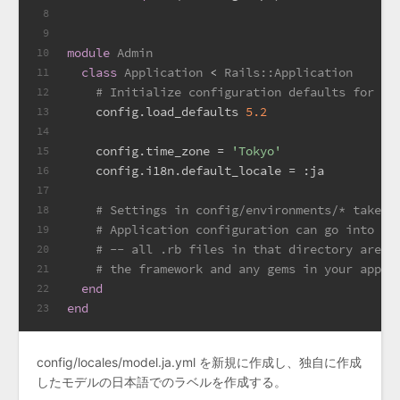
8
9
module
Admin
10
class
Application
 < 
Rails::Application
11
# Initialize configuration defaults for or
12
    config.load_defaults 
5.2
13
14
    config.time_zone = 
'Tokyo'
15
    config.i18n.default_locale = 
:ja
16
17
# Settings in config/environments/* take p
18
# Application configuration can go into fi
19
# -- all .rb files in that directory are a
20
# the framework and any gems in your appli
21
end
22
end
23
config/locales/model.ja.yml を新規に作成し、独自に作成
したモデルの日本語でのラベルを作成する。