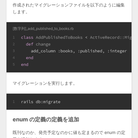
作成されたマイグレーションファイルを以下のように編集
します。
[数字列]_add_published_to_books.rb
class
AddPublishedToBooks
 < 
ActiveRecord::Migra
1
def
change
2
    add_column 
:books
, 
:published
, 
:integer
3
end
4
end
5
マイグレーションを実行します。
rails db:migrate
1
enum の定義の定義を追加
既刊なのか、発売予定なのかに値も定まるので enum の定