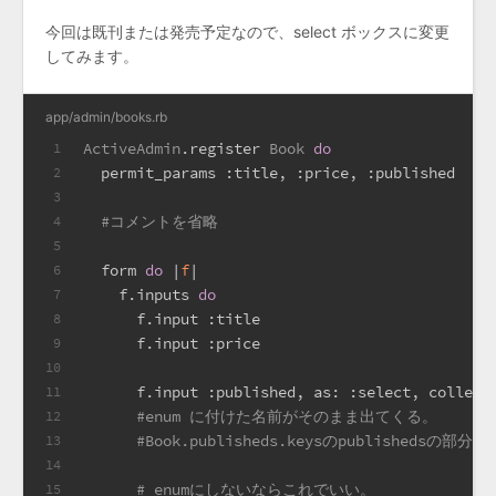
今回は既刊または発売予定なので、select ボックスに変更
してみます。
app/admin/books.rb
ActiveAdmin
.register 
Book
do
1
  permit_params 
:title
, 
:price
, 
:published
2
3
#コメントを省略
4
5
  form 
do
 |
f
|
6
    f.inputs 
do
7
      f.input 
:title
8
      f.input 
:price
9
10
      f.input 
:published
, 
as:
:select
, 
collect
11
#enum に付けた名前がそのまま出てくる。
12
#Book.publisheds.keysのpublishedsの
13
14
# enumにしないならこれでいい。
15