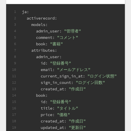
ja:
1
activerecord:
2
models:
3
admin_user:
"管理者"
4
comment:
"コメント"
5
book:
"書籍"
6
attributes:
7
admin_user:
8
id:
"登録番号"
9
email:
"メールアドレス"
10
current_sign_in_at:
"ログイン状態"
11
sign_in_count:
"ログイン回数"
12
created_at:
"作成日"
13
book:
14
id:
"登録番号"
15
title:
"タイトル"
16
price:
"価格"
17
created_at:
"作成日"
18
updated_at:
"更新日"
19