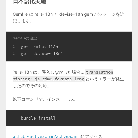
日本語化実施
Gemfile に rails-i18n と devise-i18n gem パッケージを追
記します。
Gemfileに追記
gem 'rails-i18n'
1
gem 'devise-i18n'
2
‘rails-i18n は、導入しなかった場合に
translation
missing: ja.time.formats.long
というエラーが発生
したのでその対応。
以下コマンドで、インストール。
bundle install
1
github - activeadmin/activeadmin
にアクセス。