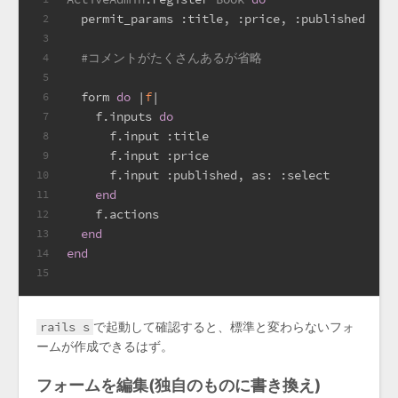
  permit_params 
:title
, 
:price
, 
:published
2
3
#コメントがたくさんあるが省略
4
5
  form 
do
 |
f
|
6
    f.inputs 
do
7
      f.input 
:title
8
      f.input 
:price
9
      f.input 
:published
, 
as:
:select
10
end
11
    f.actions
12
end
13
end
14
15
rails s
で起動して確認すると、標準と変わらないフォ
ームが作成できるはず。
フォームを編集(独自のものに書き換え)