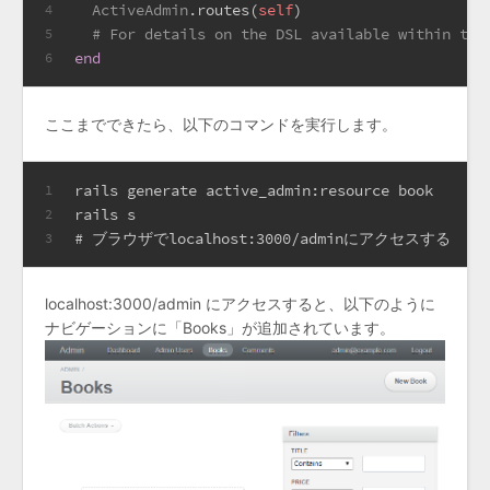
ActiveAdmin
.routes(
self
)
4
# For details on the DSL available within thi
5
end
6
ここまでできたら、以下のコマンドを実行します。
rails generate active_admin:resource book
1
rails s
2
# ブラウザでlocalhost:3000/adminにアクセスする
3
localhost:3000/admin にアクセスすると、以下のように
ナビゲーションに「Books」が追加されています。