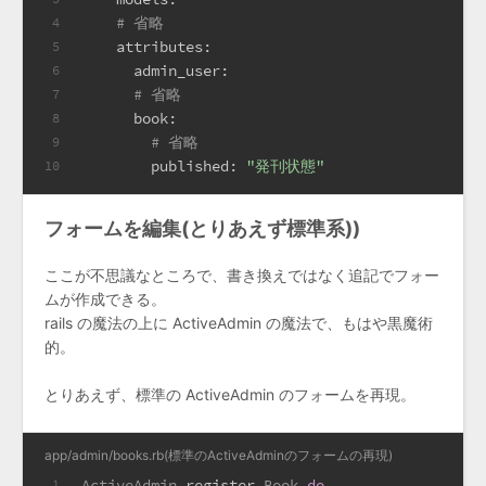
# 省略
4
attributes:
5
admin_user:
6
# 省略
7
book:
8
# 省略
9
published:
"発刊状態"
10
フォームを編集(とりあえず標準系))
ここが不思議なところで、書き換えではなく追記でフォー
ムが作成できる。
rails の魔法の上に ActiveAdmin の魔法で、もはや黒魔術
的。
とりあえず、標準の ActiveAdmin のフォームを再現。
app/admin/books.rb(標準のActiveAdminのフォームの再現)
ActiveAdmin
.register 
Book
do
1