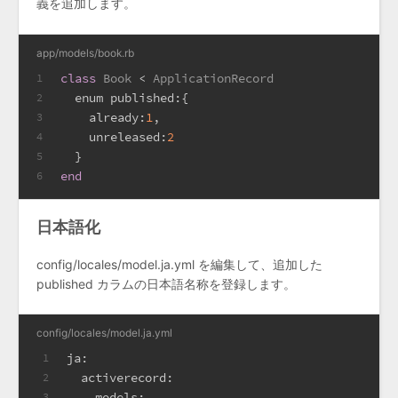
義を追加します。
app/models/book.rb
class
Book
 < 
ApplicationRecord
1
  enum 
published:
{
2
already:
1
,
3
unreleased:
2
4
  }
5
end
6
日本語化
config/locales/model.ja.yml を編集して、追加した
published カラムの日本語名称を登録します。
config/locales/model.ja.yml
ja:
1
activerecord:
2
models:
3