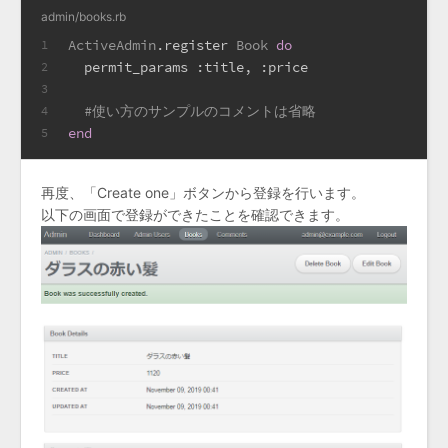
admin/books.rb
ActiveAdmin
.register 
Book
do
1
  permit_params 
:title
, 
:price
2
3
#使い方のサンプルのコメントは省略
4
end
5
再度、「Create one」ボタンから登録を行います。
以下の画面で登録ができたことを確認できます。