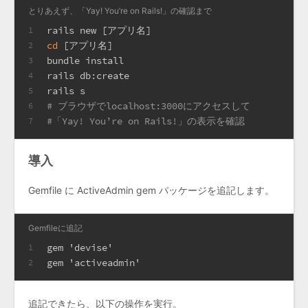
とりあえず、「Yay! You’re on Rails!」の確認まで
rails new [アプリ名]
1
cd
 [アプリ名]
2
bundle install
3
rails db:create
4
rails s
5
# ブラウザでlocalhost:3000にアクセスして
6
#「Yay! You’re on Rails!」の表示を確認
7
導入
Gemfile に ActiveAdmin gem パッケージを追記します。
Gemfileに追記
gem 'devise'
1
gem 'activeadmin'
2
追記できたら、以下の操作を実行。