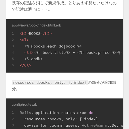
既存の記述を消して新規作成。とりあえず見たいだけなの
で記述は適当に・・。
app/views/book/index.html.erb
<
h2
>
BOOKS
</
h2
>
1
<
ul
>
2
  <% @books.each do|book|%>
3
<
li
>
<%= book.title%> - <%= book.price %>円
</
l
4
  <% end%>
5
</
ul
>
6
resources :books, only: [:index]
の部分が追加部
分。
config/routes.rb
Rails
.application.routes.draw 
do
1
  resources 
:books
, 
only:
 [
:index
]
2
  devise_for 
:admin_users
, 
ActiveAdmin
:
:Devise
.
3