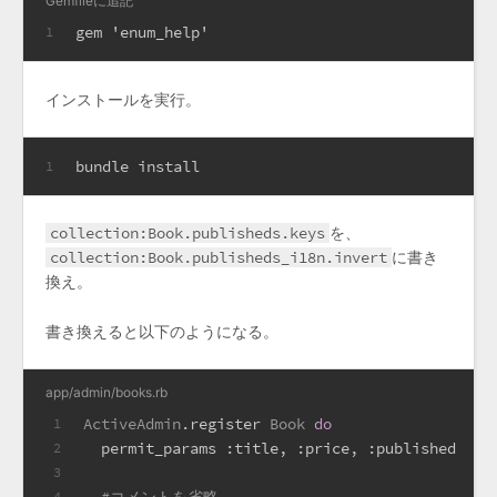
Gemfileに追記
gem 'enum_help'
1
インストールを実行。
bundle install
1
collection:Book.publisheds.keys
を、
collection:Book.publisheds_i18n.invert
に書き
換え。
書き換えると以下のようになる。
app/admin/books.rb
ActiveAdmin
.register 
Book
do
1
  permit_params 
:title
, 
:price
, 
:published
2
3
4