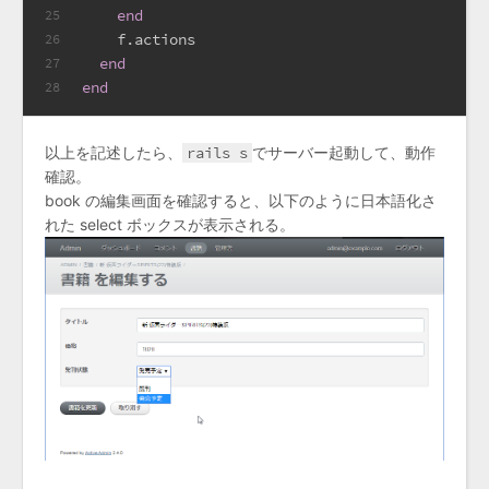
end
25
    f.actions
26
end
27
end
28
以上を記述したら、
rails s
でサーバー起動して、動作
確認。
book の編集画面を確認すると、以下のように日本語化さ
れた select ボックスが表示される。