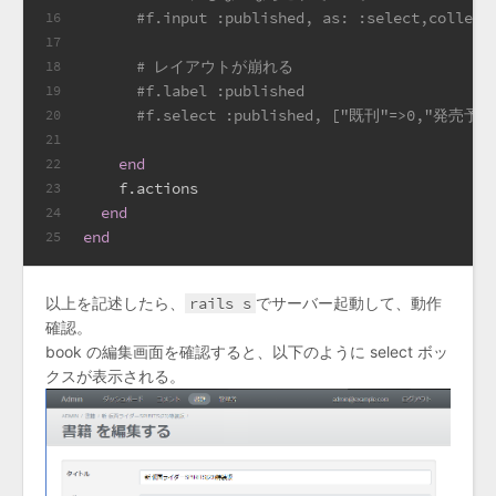
#f.input :published, as: :select,coll
16
17
# レイアウトが崩れる
18
#f.label :published
19
#f.select :published, ["既刊"=>0,"発売予定
20
21
end
22
    f.actions
23
end
24
end
25
以上を記述したら、
rails s
でサーバー起動して、動作
確認。
book の編集画面を確認すると、以下のように select ボッ
クスが表示される。