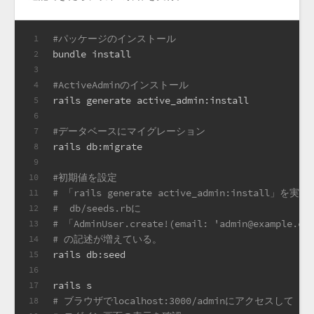
#パッケージのインストール
1
bundle install
2
3
#ActiveAdminのインストール
4
rails generate active_admin:install
5
6
#データベースにマイグレーション
7
rails db:migrate
8
9
#初期値を設定
10
# 「rails generate active_admin:install」を
11
#  db/seeds.rbに
12
# 「AdminUser.create!(email: 'admin@example.com
13
# の記述が増えている。
14
rails db:seed
15
16
rails s
17
# ブラウザでlocalhost:3000/adminにアクセスして
18