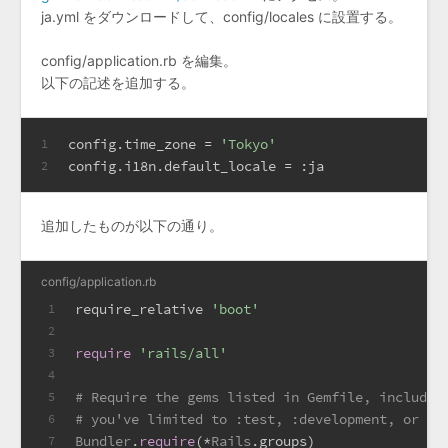
ja.yml をダウンロードして、config/locales に設置する。
config/application.rb を編集。
以下の記述を追加する。
config.time_zone = 
'Tokyo'
1
config.i18n.default_locale = 
:ja
2
追加したものが以下の通り。
config/application.rb
require_relative 
'boot'
1
2
require
'rails/all'
3
4
# Require the gems listed in Gemfile, includin
5
# you've limited to :test, :development, or :p
6
Bundler
.
require
(*
Rails
.groups)
7