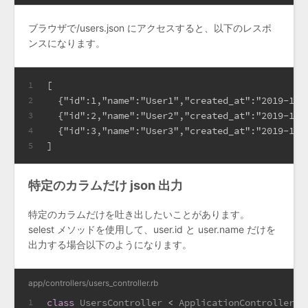
ブラウザで/users.json にアクセスすると、以下のレスポ
ンスになります。
[
1
  {"id":1,"name":"User1","created_at":"2019-11-
2
  {"id":2,"name":"User2","created_at":"2019-11-
3
  {"id":3,"name":"User3","created_at":"2019-11-
4
]
5
特定のカラムだけ json 出力
特定のカラムだけを吐き出したいことがあります。
selest メソッドを使用して、user.id と user.name だけを
出力する場合以下のようになります。
app/controllers/users_controller.rb
class
UsersController
 < 
ApplicationController
1