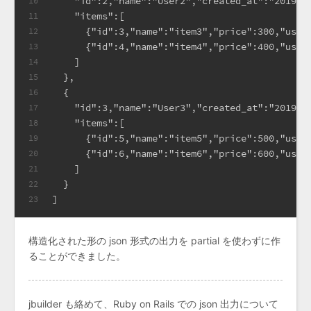
    "id":2,"name":"User2","created_at":"2019-1
10
    "items":[
11
      {"id":3,"name":"item3","price":300,"user
12
      {"id":4,"name":"item4","price":400,"user
13
    ]
14
  },
15
  {
16
    "id":3,"name":"User3","created_at":"2019-1
17
    "items":[
18
      {"id":5,"name":"item5","price":500,"user
19
      {"id":6,"name":"item6","price":600,"user
20
    ]
21
  }
22
]
23
構造化された形の json 形式の出力を partial を使わずに作
ることができました。
jbuilder も絡めて、Ruby on Rails での json 出力について