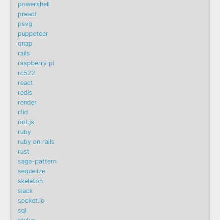
powershell
preact
psvg
puppeteer
qnap
rails
raspberry pi
rc522
react
redis
render
rfid
riot.js
ruby
ruby on rails
rust
saga-pattern
sequelize
skeleton
slack
socket.io
sql