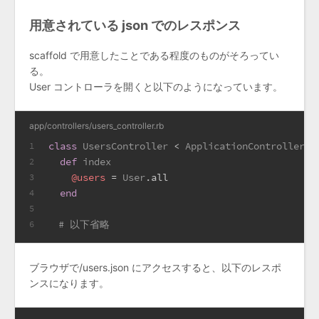
用意されている json でのレスポンス
scaffold で用意したことである程度のものがそろってい
る。
User コントローラを開くと以下のようになっています。
app/controllers/users_controller.rb
class
UsersController
 < 
ApplicationController
1
def
index
2
@users
 = 
User
.all
3
end
4
5
# 以下省略
6
ブラウザで/users.json にアクセスすると、以下のレスポ
ンスになります。