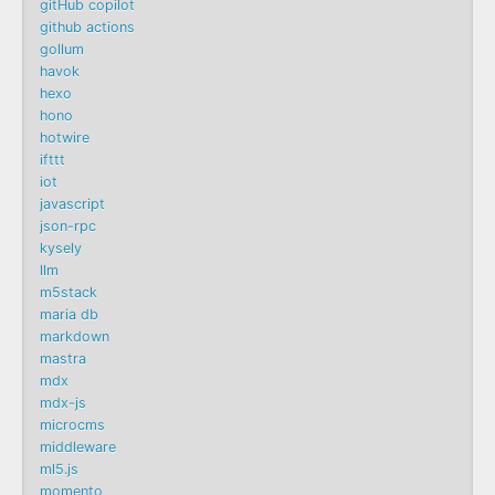
gitHub copilot
github actions
gollum
havok
hexo
hono
hotwire
ifttt
iot
javascript
json-rpc
kysely
llm
m5stack
maria db
markdown
mastra
mdx
mdx-js
microcms
middleware
ml5.js
momento