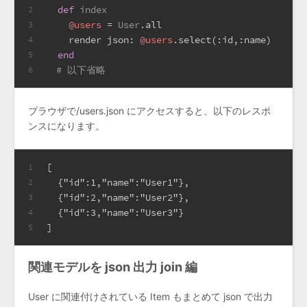
def
index
2
@users
 = 
User
.all
3
    render 
json:
@users
.select(
:id
,
:name
)
4
end
5
# 以下省略
6
ブラウザで/users.json にアクセスすると、以下のレスポ
ンスになります。
[
1
  {"id":1,"name":"User1"},
2
  {"id":2,"name":"User2"},
3
  {"id":3,"name":"User3"}
4
]
5
関連モデルを json 出力 join 編
User に関連付けされている Item もまとめて json で出力