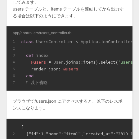
してみます。
users テーブルと、items テーブルを連結してから出力す
る場合は以下のようにできます。
app/controllers/users_controller.rb
class
UsersController
 < 
ApplicationController
1
2
def
index
3
@users
 = 
User
.joins(
:items
).select(
'users.*
4
    render 
json:
@users
5
end
6
# 以下省略
7
ブラウザで/users.json にアクセスすると、以下のレスポ
ンスになります。
[
1
  {"id":1,"name":"item1","created_at":"2019-11-
2