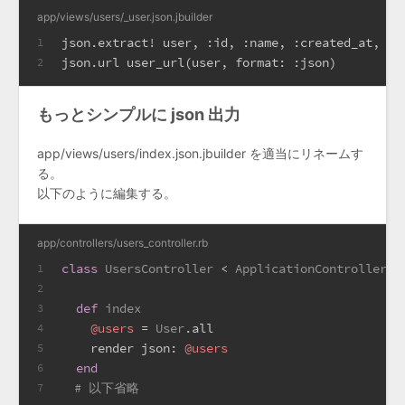
app/views/users/_user.json.jbuilder
json.extract! user, 
:id
, 
:name
, 
:created_at
, 
:u
1
json.url user_url(user, 
format:
:json
)
2
もっとシンプルに json 出力
app/views/users/index.json.jbuilder を適当にリネームす
る。
以下のように編集する。
app/controllers/users_controller.rb
class
UsersController
 < 
ApplicationController
1
2
def
index
3
@users
 = 
User
.all
4
    render 
json:
@users
5
end
6
# 以下省略
7