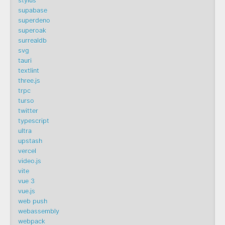
stylus
supabase
superdeno
superoak
surrealdb
svg
tauri
textlint
three.js
trpc
turso
twitter
typescript
ultra
upstash
vercel
video.js
vite
vue 3
vue.js
web push
webassembly
webpack