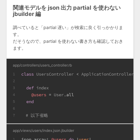
関連モデルを json 出力 partial を使わない
jbuilder 編
調べていると「partial 遅い」が検索に良く引っかかりま
す。
だそうなので、partial を使わない書き方も確認しておき
ます。
app/controllers/users_controller.rb
class
UsersController
 < 
ApplicationController
1
2
def
index
3
@users
 = 
User
.all
4
end
5
6
# 以下省略
7
app/views/users/index.json.jbuilder
json.array! 
@users
do
 |
user
|
1