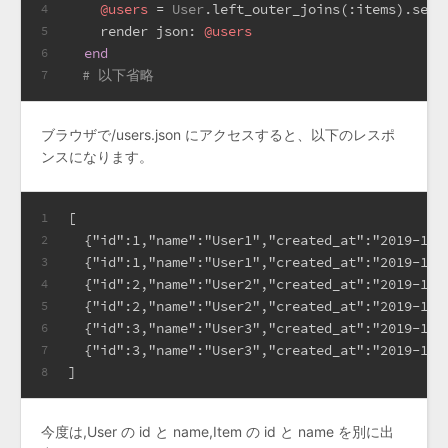
@users
 = 
User
.left_outer_joins(
:items
).sele
4
    render 
json:
@users
5
end
6
# 以下省略
7
ブラウザで/users.json にアクセスすると、以下のレスポ
ンスになります。
[
1
  {"id":1,"name":"User1","created_at":"2019-11-
2
  {"id":1,"name":"User1","created_at":"2019-11-
3
  {"id":2,"name":"User2","created_at":"2019-11-
4
  {"id":2,"name":"User2","created_at":"2019-11-
5
  {"id":3,"name":"User3","created_at":"2019-11-
6
  {"id":3,"name":"User3","created_at":"2019-11-
7
]
8
今度は,User の id と name,Item の id と name を別に出