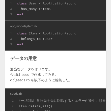
class
User
 < 
ApplicationRecord
1
  has_many 
:items
2
end
3
app/models/item.rb
class
Item
 < 
ApplicationRecord
1
  belongs_to 
:user
2
end
3
データの用意
適当なデータを作ります。
今回は seed で作成してみる。
db\seeds.rb を以下のように編集した。
seeds.rb
#一旦削除 参照先を先に削除するとエラーが発生。順番に
1
Item
.delete_all()
2