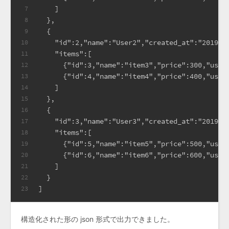
    ]
7
  },
8
  {
9
    "id":2,"name":"User2","created_at":"2019-1
10
    "items":[
11
      {"id":3,"name":"item3","price":300,"user
12
      {"id":4,"name":"item4","price":400,"user
13
    ]
14
  },
15
  {
16
    "id":3,"name":"User3","created_at":"2019-1
17
    "items":[
18
      {"id":5,"name":"item5","price":500,"user
19
      {"id":6,"name":"item6","price":600,"user
20
    ]
21
  }
22
]
23
構造化された形の json 形式で出力できました。