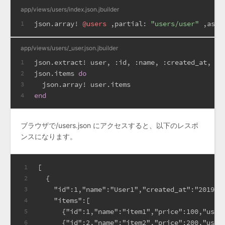
app/views/users/index.json.jbuilder
json.array! 
@users
 ,
partial:
"users/user"
 ,
as:
1
app/views/users/_user.json.jbuilder
json.extract! user, 
:id
, 
:name
, 
:created_at
, 
:u
1
json.items 
do
2
  json.array! user.items
3
end
4
ブラウザで/users.json にアクセスすると、以下のレスポ
ンスになります。
[
1
  {
2
    "id":1,"name":"User1","created_at":"2019-1
3
    "items":[
4
      {"id":1,"name":"item1","price":100,"user
5
      {"id":2,"name":"item2","price":200,"user
6