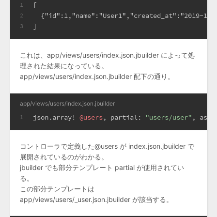
[
1
  {"id":1,"name":"User1","created_at":"2019-11-
2
]
3
これは、app/views/users/index.json.jbuilder によって処
理された結果になっている。
app/views/users/index.json.jbuilder 配下の通り。
app/views/users/index.json.jbuilder
json.array! 
@users
, 
partial:
"users/user"
, 
as:
1
コントローラで定義した@users が index.json.jbuilder で
展開されているのがわかる。
jbuilder でも部分テンプレート partial が使用されてい
る。
この部分テンプレートは
app/views/users/_user.json.jbuilder が該当する。