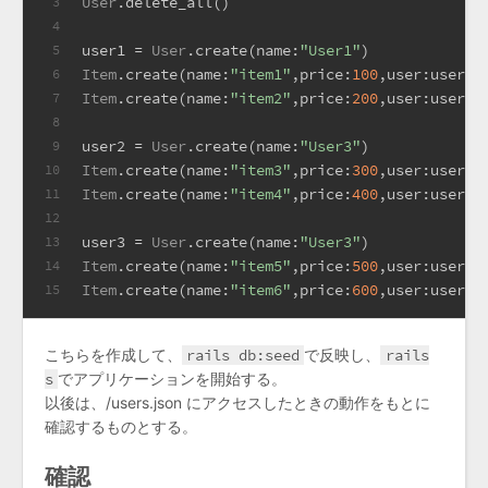
User
.delete_all()
3
4
user1 = 
User
.create(
name:
"User1"
)
5
Item
.create(
name:
"item1"
,
price:
100
,
user:
user1)
6
Item
.create(
name:
"item2"
,
price:
200
,
user:
user1)
7
8
user2 = 
User
.create(
name:
"User3"
)
9
Item
.create(
name:
"item3"
,
price:
300
,
user:
user2)
10
Item
.create(
name:
"item4"
,
price:
400
,
user:
user2)
11
12
user3 = 
User
.create(
name:
"User3"
)
13
Item
.create(
name:
"item5"
,
price:
500
,
user:
user3)
14
Item
.create(
name:
"item6"
,
price:
600
,
user:
user3)
15
こちらを作成して、
rails db:seed
で反映し、
rails
s
でアプリケーションを開始する。
以後は、/users.json にアクセスしたときの動作をもとに
確認するものとする。
確認