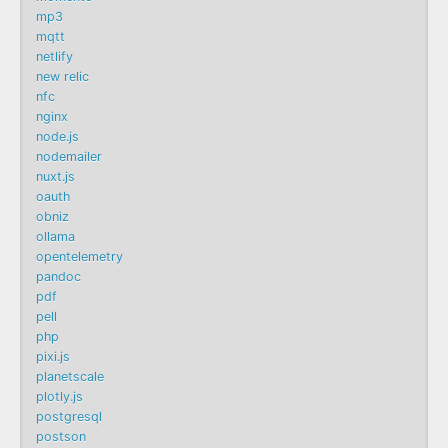
mp3
mqtt
netlify
new relic
nfc
nginx
node.js
nodemailer
nuxt.js
oauth
obniz
ollama
opentelemetry
pandoc
pdf
pell
php
pixi.js
planetscale
plotly.js
postgresql
postson