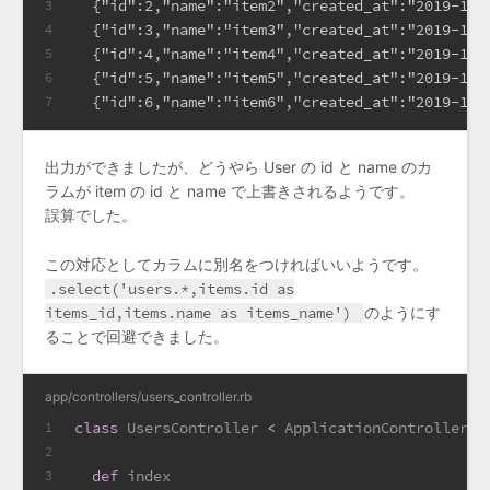
  {"id":2,"name":"item2","created_at":"2019-11-
3
  {"id":3,"name":"item3","created_at":"2019-11-
4
  {"id":4,"name":"item4","created_at":"2019-11-
5
  {"id":5,"name":"item5","created_at":"2019-11-
6
  {"id":6,"name":"item6","created_at":"2019-11-
7
出力ができましたが、どうやら User の id と name のカ
ラムが item の id と name で上書きされるようです。
誤算でした。
この対応としてカラムに別名をつければいいようです。
.select('users.*,items.id as
items_id,items.name as items_name')
のようにす
ることで回避できました。
app/controllers/users_controller.rb
class
UsersController
 < 
ApplicationController
1
2
def
index
3