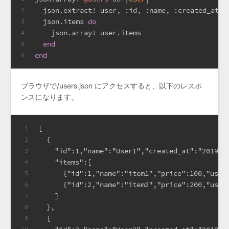
  json.extract! user, 
:id
, 
:name
, 
:created_at
, 
2
  json.items 
do
3
    json.array! user.items
4
end
5
end
6
ブラウザで/users.json にアクセスすると、以下のレスポ
ンスになります。
[
1
  {
2
    "id":1,"name":"User1","created_at":"2019-1
3
    "items":[
4
      {"id":1,"name":"item1","price":100,"user
5
      {"id":2,"name":"item2","price":200,"user
6
    ]
7
  },
8
  {
9