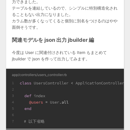
力できました。
テーブルを連結しているので、シンプルに特別構造化され
ることもない出力になりました。
カラム数が多くなってくると個別に別名をつけるのはやや
面倒そうです。
関連モデルを json 出力 jbuilder 編
今度は User に関連付けされている Item もまとめて
jbuilder で json を作って出力してみます。
app/controllers/users_controller.rb
class
UsersController
 < 
ApplicationController
1
2
def
index
3
@users
 = 
User
.all
4
end
5
6
# 以下省略
7