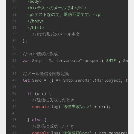
  <body>
28
  <h1>テストのメールです</h1>
29
  <p>テストなので、返信不要です。</p>
30
  </body>
31
  </html>
32
  `
//html形式のメール本文
33
};
34
35
//SMTP接続の作成
36
var
Smtp
 = 
Mailer
.
createTransport
(
'SMTP'
, 
Smtp
37
38
//メール送信を関数定義
39
let
Send
 = (
) => 
Smtp
.
sendMail
(
Mailobject
, 
fun
40
41
if
 (err) {
42
//送信に失敗したとき
43
console
.
log
(
'送信失敗\n=>'
 + err);
44
45
  } 
else
 {
46
//送信に成功したとき
47
console
.
log
(
'送信成功\n=>'
 + res.
message
);
48