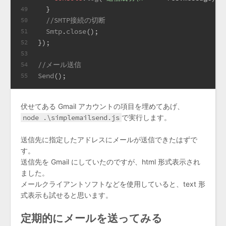
  }
49
//SMTP接続の切断
50
Smtp
.
close
();
51
});
52
53
//メール送信
54
Send
();
55
伏せてある Gmail アカウントの項目を埋めてあげ、
node .\simplemailsend.js
で実行します。
送信先に指定したアドレスにメールが送信できたはずで
す。
送信先を Gmail にしていたのですが、html 形式表示され
ました。
メールクライアントソフトなどを使用していると、text 形
式表示も試せると思います。
定期的にメールを送ってみる