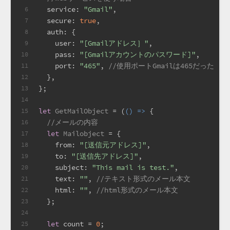
service
: 
"Gmail"
,
6
secure
: 
true
,
7
auth
: {
8
user
: 
"[Gmailアドレス］"
,
9
pass
: 
"[Gmailアカウントのパスワード]"
,
10
port
: 
"465"
, 
//使用ポートGmailは465だった
11
  },
12
};
13
14
let
GetMailObject
 = (
() =>
 {
15
//メールの内容
16
let
Mailobject
 = {
17
from
: 
"[送信元アドレス]"
,
18
to
: 
"[送信先アドレス]"
,
19
subject
: 
"This mail is test."
,
20
text
: 
""
, 
//テキスト形式のメール本文
21
html
: 
""
, 
//html形式のメール本文
22
  };
23
24
let
 count = 
0
;
25