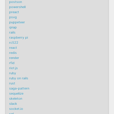
postson
powershell
preact
psvg
puppeteer
qnap
rails
raspberry pi
rc522
react
redis
render
rfid
riot.js
ruby
ruby on rails
rust
saga-pattern
sequelize
skeleton
slack
socket.io
sql