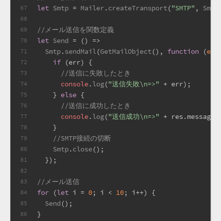
let
Smtp
 = 
Mailer
.
createTransport
(
"SMTP"
, 
Smtp
67
68
//メール送信を関数定義
69
let
Send
 = (
) =>
70
Smtp
.
sendMail
(
GetMailObject
(), 
function
 (
err
71
if
 (err) {
72
//送信に失敗したとき
73
console
.
log
(
"送信失敗\n=>"
 + err);
74
    } 
else
 {
75
//送信に成功したとき
76
console
.
log
(
"送信成功\n=>"
 + res.
message
)
77
    }
78
//SMTP接続の切断
79
Smtp
.
close
();
80
  });
81
82
//メール送信
83
for
 (
let
 i = 
0
; i < 
10
; i++) {
84
Send
();
85
}
86