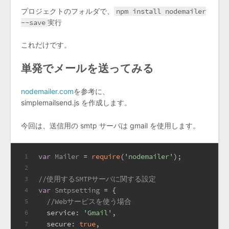
プロジェクトのフォルダで、
npm install nodemailer
--save
実行
これだけです。
単発でメールを送ってみる
nodemailer.com
を参考に、
simplemailsend.js を作成します。
今回は、送信用の smtp サーバは gmail を使用します。
var
Mailer
 = 
require
(
'nodemailer'
);
1
2
//使用するSMTPサーバに関する設定
3
var
Smtpsetting
 = {
4
//Webサービスを使う場合
5
service
: 
'Gmail'
,
6
secure
: 
true
,
7