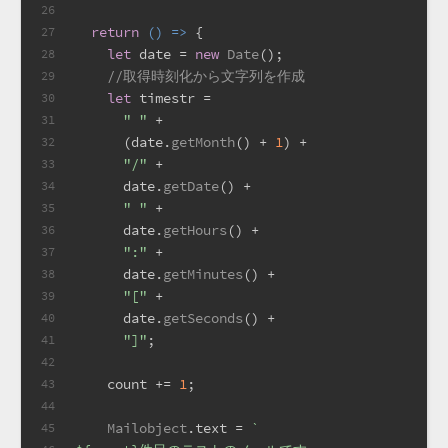
26
return
() =>
 {
27
let
 date = 
new
Date
();
28
//取得時刻化から文字列を作成
29
let
 timestr =
30
" "
 +
31
      (date.
getMonth
() + 
1
) +
32
"/"
 +
33
      date.
getDate
() +
34
" "
 +
35
      date.
getHours
() +
36
":"
 +
37
      date.
getMinutes
() +
38
"["
 +
39
      date.
getSeconds
() +
40
"]"
;
41
42
    count += 
1
;
43
44
Mailobject
.
text
 = 
`
45