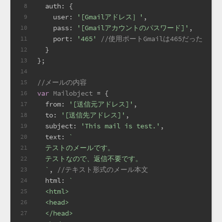
auth
: {
8
user
: 
'[Gmailアドレス］'
,
9
pass
: 
'[Gmailアカウントのパスワード]'
,
10
port
: 
'465'
//使用ポートGmailは465だった
11
  }
12
};
13
14
//メールの内容
15
var
Mailobject
 = {
16
from
: 
'[送信元アドレス]'
,
17
to
: 
'[送信先アドレス]'
,
18
subject
: 
'This mail is test.'
,
19
text
: 
`
20
  テストのメールです。
21
  テストなので、返信不要です。
22
  `
, 
//テキスト形式のメール本文
23
html
: 
`
24
  <html>
25
  <head>
26
  </head>
27