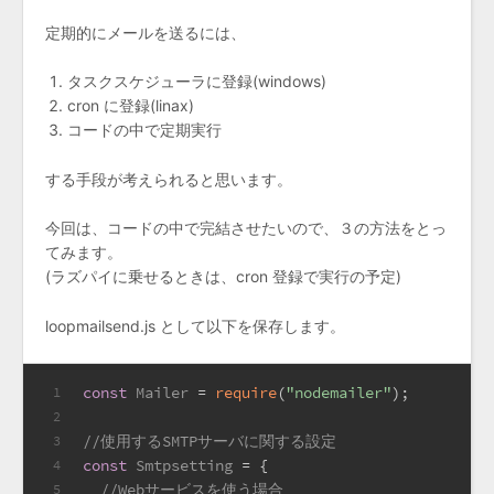
定期的にメールを送るには、
タスクスケジューラに登録(windows)
cron に登録(linax)
コードの中で定期実行
する手段が考えられると思います。
今回は、コードの中で完結させたいので、３の方法をとっ
てみます。
(ラズパイに乗せるときは、cron 登録で実行の予定)
loopmailsend.js として以下を保存します。
const
Mailer
 = 
require
(
"nodemailer"
);
1
2
//使用するSMTPサーバに関する設定
3
const
Smtpsetting
 = {
4
//Webサービスを使う場合
5