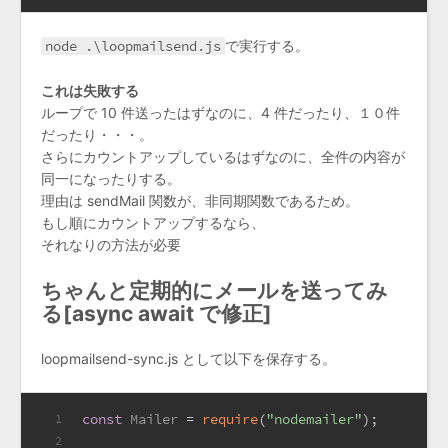
node .\loopmailsend.js
で実行する。
これは失敗する
ループで 10 件送ったはずなのに、4 件だったり、１０件
だったり・・・。
さらにカウントアップしているはずなのに、全件の内容が
同一になったりする。
理由は sendMail 関数が、非同期関数であるため。
もし順にカウントアップするなら、
それなりの方法が必要
ちゃんと定期的にメールを送ってみ
る[async await で修正]
loopmailsend-sync.js として以下を保存する。
const
Mailer
 = 
require
(
"nodemailer"
);
1
2