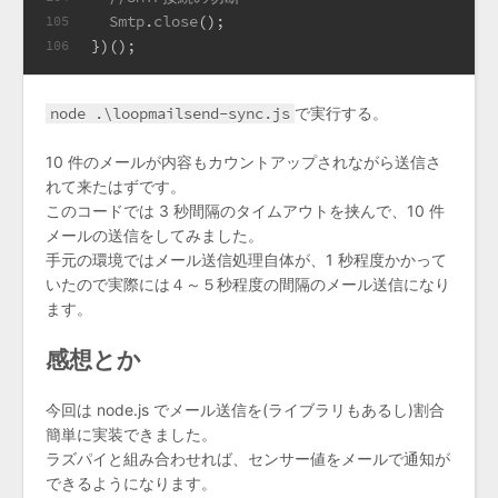
Smtp
.
close
();
105
})();
106
node .\loopmailsend-sync.js
で実行する。
10 件のメールが内容もカウントアップされながら送信さ
れて来たはずです。
このコードでは 3 秒間隔のタイムアウトを挟んで、10 件
メールの送信をしてみました。
手元の環境ではメール送信処理自体が、1 秒程度かかって
いたので実際には４～５秒程度の間隔のメール送信になり
ます。
感想とか
今回は node.js でメール送信を(ライブラリもあるし)割合
簡単に実装できました。
ラズパイと組み合わせれば、センサー値をメールで通知が
できるようになります。