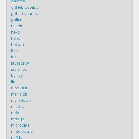
gemma
gitHub copilot
github actions
gollum
havok
hexo
hono
hotwire
ifttt
iot
javascript
json-rpc
kysely
llm
m5stack
maria db
markdown
mastra
mdx
mdx-js
microcms
middleware
ml5.js