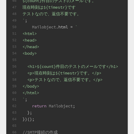
${count}
件目のテストのメールです。
46
現在時刻は
${timestr}
です
47
テストなので、返信不要です。
48
`
;
49
Mailobject
.
html
 = 
`
50
<html>
51
<head>
52
</head>
53
<body>
54
55
  <h1>
${count}
件目のテストのメールです</h1>
56
  <p>現在時刻は
${timestr}
です。</p>
57
  <p>テストなので、返信不要です。</p>
58
</body>
59
</html>
60
`
;
61
return
Mailobject
;
62
  };
63
})();
64
65
//SMTP接続の作成
66