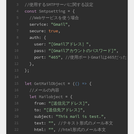
//使用するSMTPサーバに関する設定
3
const
Smtpsetting
 = {
4
//Webサービスを使う場合
5
service
: 
"Gmail"
,
6
secure
: 
true
,
7
auth
: {
8
user
: 
"[Gmailアドレス］"
,
9
pass
: 
"[Gmailアカウントのパスワード]"
,
10
port
: 
"465"
, 
//使用ポートGmailは465だった
11
  },
12
};
13
14
let
GetMailObject
 = (
() =>
 {
15
//メールの内容
16
let
Mailobject
 = {
17
from
: 
"[送信元アドレス]"
,
18
to
: 
"[送信先アドレス]"
,
19
subject
: 
"This mail is test."
,
20
text
: 
""
, 
//テキスト形式のメール本文
21
html
: 
""
, 
//html形式のメール本文
22