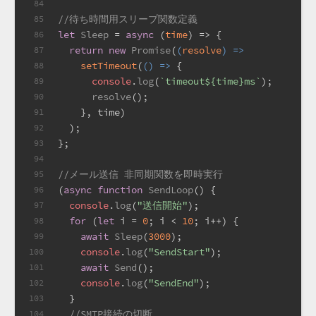
84
//待ち時間用スリープ関数定義
85
let
Sleep
 = 
async
 (
time
) => {
86
return
new
Promise
(
(
resolve
) =>
87
setTimeout
(
() =>
 {
88
console
.
log
(
`timeout
${time}
ms`
);
89
resolve
();
90
    }, time)
91
  );
92
};
93
94
//メール送信 非同期関数を即時実行
95
(
async
function
SendLoop
(
) {
96
console
.
log
(
"送信開始"
);
97
for
 (
let
 i = 
0
; i < 
10
; i++) {
98
await
Sleep
(
3000
);
99
console
.
log
(
"SendStart"
);
100
await
Send
();
101
console
.
log
(
"SendEnd"
);
102
  }
103
//SMTP接続の切断
104