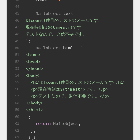
44
Mailobject
.
text
 = 
`
45
${count}
件目のテストのメールです。
46
現在時刻は
${timestr}
です
47
テストなので、返信不要です。
48
`
;
49
Mailobject
.
html
 = 
`
50
<html>
51
<head>
52
</head>
53
<body>
54
  <h1>
${count}
件目のテストのメールです</h1>
55
  <p>現在時刻は
${timestr}
です。</p>
56
  <p>テストなので、返信不要です。</p>
57
</body>
58
</html>
59
`
;
60
return
Mailobject
;
61
  };
62
})();
63