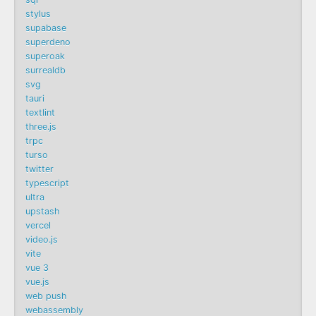
stylus
supabase
superdeno
superoak
surrealdb
svg
tauri
textlint
three.js
trpc
turso
twitter
typescript
ultra
upstash
vercel
video.js
vite
vue 3
vue.js
web push
webassembly