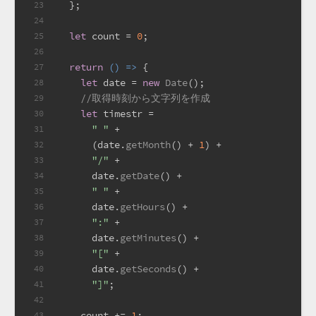
  };
23
24
let
 count = 
0
;
25
26
return
() =>
 {
27
let
 date = 
new
Date
();
28
//取得時刻から文字列を作成
29
let
 timestr =
30
" "
 +
31
      (date.
getMonth
() + 
1
) +
32
"/"
 +
33
      date.
getDate
() +
34
" "
 +
35
      date.
getHours
() +
36
":"
 +
37
      date.
getMinutes
() +
38
"["
 +
39
      date.
getSeconds
() +
40
"]"
;
41
42
    count += 
1
;
43