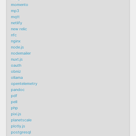
momento
mp3
mqtt
netlify
new relic
nfc
nginx
node.js
nodemailer
nuxt.js
oauth
obniz
ollama
opentelemetry
pandoc
pdf
pell
php
pixi.js
planetscale
plotly.js
postgresql