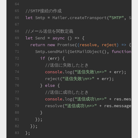
64
//SMTP接続の作成
65
let
Smtp
 = 
Mailer
.
createTransport
(
"SMTP"
, 
Smt
66
67
//メール送信を関数定義
68
let
Send
 = 
async
 (
) => {
69
return
new
Promise
(
(
resolve, reject
) =>
 {
70
Smtp
.
sendMail
(
GetMailObject
(), 
function
 (
71
if
 (err) {
72
//送信に失敗したとき
73
console
.
log
(
"送信失敗\n=>"
 + err);
74
reject
(
"送信失敗\n=>"
 + err);
75
      } 
else
 {
76
//送信に成功したとき
77
console
.
log
(
"送信成功\n=>"
 + res.
messa
78
resolve
(
"送信成功\n=>"
 + res.
message
);
79
      }
80
    });
81
  });
82
};
83