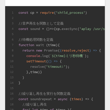
const
 cp = 
require
(
'child_process'
)
1
2
//音声再生を関数として定義
3
const
sound
 = (
)=>{cp.
execSync
(
'aplay /usr/sha
4
5
//待機処理関数を定義
6
function
wait
 (time){
7
return
new
Promise
(
(
resolve,reject
) =>
 {
8
console
.
log
(
`
${time}
ミリ秒待機`
);
9
setTimeout
(
() =>
 {
10
resolve
(
'timeout!'
);
11
    },time)}
12
  )
13
}
14
15
//繰り返し再生を実行を関数定義
16
const
soundrepeat
 = 
async
 (
times
) => {
17
//繰り返し再生
18
for
( 
let
 time 
of
 times ){
19