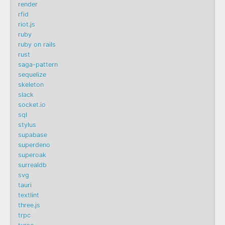
render
rfid
riot.js
ruby
ruby on rails
rust
saga-pattern
sequelize
skeleton
slack
socket.io
sql
stylus
supabase
superdeno
superoak
surrealdb
svg
tauri
textlint
three.js
trpc