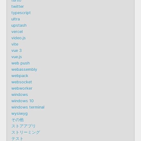
turso
twitter
typescript
ultra
upstash
vercel
video.js
vite
vue 3
vue.js
web push
webassembly
webpack
websocket
webworker
windows
windows 10
windows terminal
wysiwyg
その他
ストアアプリ
ストリーミング
テスト