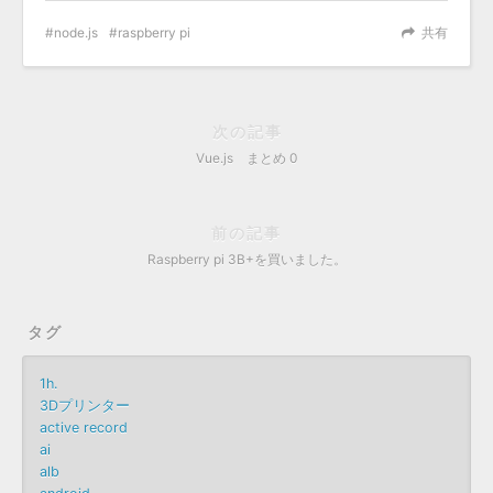
node.js
raspberry pi
共有
次の記事
Vue.js まとめ 0
前の記事
Raspberry pi 3B+を買いました。
タグ
1h.
3Dプリンター
active record
ai
alb