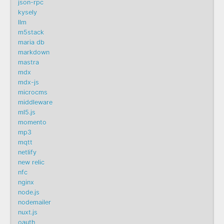
json-rpc
kysely
llm
m5stack
maria db
markdown
mastra
mdx
mdx-js
microcms
middleware
ml5.js
momento
mp3
mqtt
netlify
new relic
nfc
nginx
node.js
nodemailer
nuxt.js
oauth