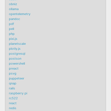
obniz
ollama
opentelemetry
pandoc
pdf
pell
php
pixi.js
planetscale
plotly.js
postgresql
postson
powershell
preact
psvg
puppeteer
qnap
rails
raspberry pi
rc522
react
redis