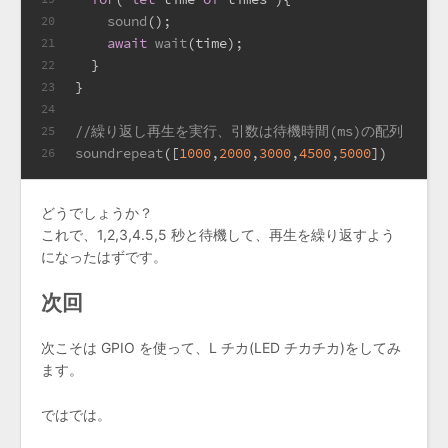
sound
();
20
await
wait
(time);
21
  }
22
}
23
24
//繰り返し再生を実行、引数は待機時間(ms)の配列
25
soundrepeat
([
1000
,
2000
,
3000
,
4500
,
5000
])
26
どうでしょうか？
これで、1,2,3,4.5,5 秒と待機して、再生を繰り返すよう
になったはずです。
次回
次こそは GPIO を使って、L チカ(LED チカチカ)をしてみ
ます。
ではでは。