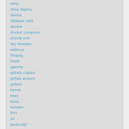
deno
deno deploy
devise
dfplayer mini
docker
docker compose
drizzle orm
dry-monads
editor.js
ffmpeg
fresh
gemma
gitHub copilot
github actions
gollum
havok
hexo
hono
hotwire
ifttt
iot
javascript