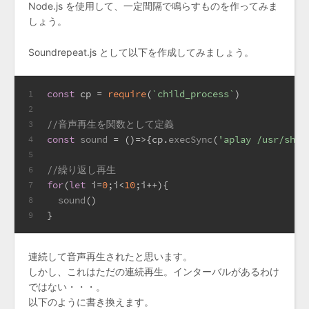
Node.js を使用して、一定間隔で鳴らすものを作ってみま
しょう。
Soundrepeat.js として以下を作成してみましょう。
const
 cp = 
require
(
`child_process`
)
1
2
//音声再生を関数として定義
3
const
sound
 = (
)=>{cp.
execSync
(
'aplay /usr/shar
4
5
//繰り返し再生
6
for
(
let
 i=
0
;i<
10
;i++){
7
sound
()
8
}
9
連続して音声再生されたと思います。
しかし、これはただの連続再生。インターバルがあるわけ
ではない・・・。
以下のように書き換えます。