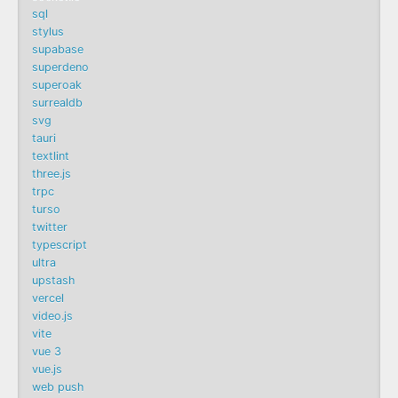
sql
stylus
supabase
superdeno
superoak
surrealdb
svg
tauri
textlint
three.js
trpc
turso
twitter
typescript
ultra
upstash
vercel
video.js
vite
vue 3
vue.js
web push