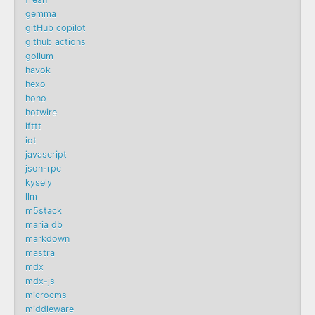
gemma
gitHub copilot
github actions
gollum
havok
hexo
hono
hotwire
ifttt
iot
javascript
json-rpc
kysely
llm
m5stack
maria db
markdown
mastra
mdx
mdx-js
microcms
middleware