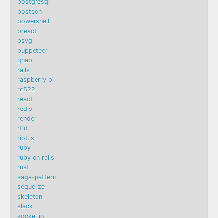
postgresql
postson
powershell
preact
psvg
puppeteer
qnap
rails
raspberry pi
rc522
react
redis
render
rfid
riot.js
ruby
ruby on rails
rust
saga-pattern
sequelize
skeleton
slack
socket.io