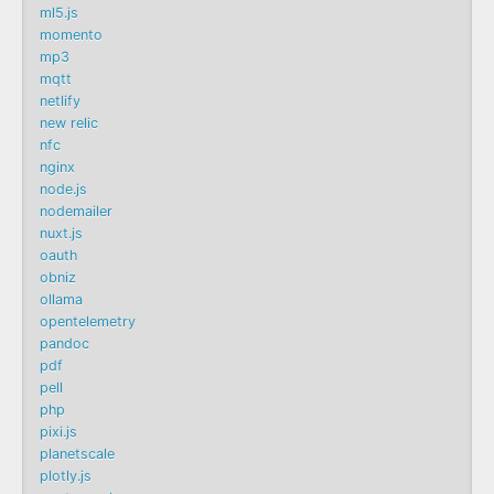
ml5.js
momento
mp3
mqtt
netlify
new relic
nfc
nginx
node.js
nodemailer
nuxt.js
oauth
obniz
ollama
opentelemetry
pandoc
pdf
pell
php
pixi.js
planetscale
plotly.js